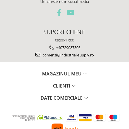
Urmareste-ne in social media
Platforme foarfeca
Translator stivuitor
Prelungitor lame stivuitor CAM
attachments
Atasamente profesionale CAM
SUPORT CLIENTI
Cleste ridicare butoi
09:00-17:00
Dispozitive ridicare butoaie
+40729087306
comenzi@industrial-supply.ro
MAGAZINUL MEU
CLIENTI
DATE COMERCIALE