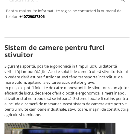
Brate prelungitoare
Rafturi
Solutii intretinere lant moto
Pentru mai multe informatii te rog sa ne contactezi la numarul de
Lama de zapada
Suport / Stativ
Produse Liqui Moly
telefon
+40729087306
Dulap substante chimice
Matura stivuitor
Liqui Moly 5w30
Cărucioare
Liqui Moly 5w40
Cupa Stivuitor
Transpalete
Aditiv Liqui Moly
Cupă cu acționare mecanică
Platforme de lucru
Sprayuri tehnice Liqui Moly
Sistem de camere pentru furci
Cupă cu acționare hidraulică
Spray-uri tehnice
stivuitor
Sisteme de ridicare
Piese de schimb
Chingi de ridicare
Siguranță sporită, poziție ergonomică în timpul lucrului datorită
Piese Transpalete
Nacele
vizibilității îmbunătățite. Aceste soluții de cameră oferă stivuitoristului
o vedere clară asupra furcilor atunci când transportă încărcături de
Electrice
Traverse
mare volum, ajutând la evitarea accidentelor grave.
Hidraulice
Cheie tachelaj
În plus, ele pot fi folosite de catre manevrantii de stivuitor ca un ajutor
Piese stivuitor
Containere basculante
eficient de lucru, deoarece oferă o poziție ergonomică la mers înapoi,
stivuitoristul nu trebuie să se întoarcă. Sistemul poate fi extins pentru
Role si roti pentru lize
Tip 4A - cu deblocare automată
a include o cameră de marșarier. Acest sistem de camere este potrivit
Scaune pentru utilaje și stivuitoare
Tip AK - sistem abroll
pentru multe camioane industriale, stivuitoare, mașini de construcții și
Masini unelte
agricole și camioane.
Tip EXPO - basculare prin rulare
Vaseline
Tip BKM - basculare prin rulare
Tip SKM - pentru span
Uleiuri