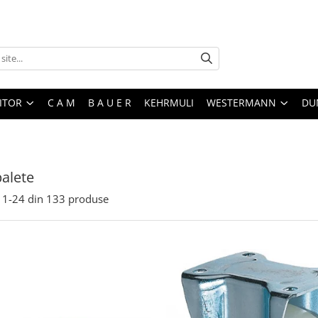
ITOR
C A M
B A U E R
KEHRMULI
WESTERMANN
DU
alete
1-
24
din
133
produse