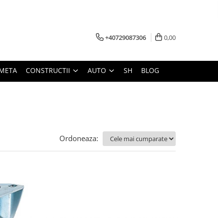
+40729087306
0,00
META
CONSTRUCTII
AUTO
SH
BLOG
Ordoneaza: