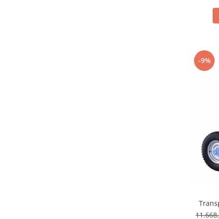
-9%
Trans
11.668