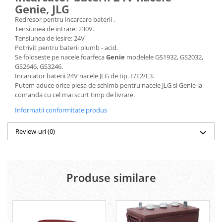
Genie, JLG
Platforme foarfeca
Translator stivuitor
Redresor pentru incarcare baterii .
Prelungitor lame stivuitor CAM
Tensiunea de intrare: 230V.
attachments
Tensiunea de iesire: 24V
Potrivit pentru baterii plumb - acid.
Atasamente profesionale CAM
Se foloseste pe nacele foarfeca
Genie
modelele GS1932, GS2032,
Cleste ridicare butoi
GS2646, GS3246.
Incarcator baterii 24V nacele JLG de tip. E/E2/E3.
Dispozitive ridicare butoaie
Putem aduce orice piesa de schimb pentru nacele JLG si Genie la
comanda cu cel mai scurt timp de livrare.
Informatii conformitate produs
Review-uri
(0)
Produse similare