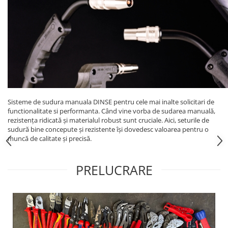
Tip SKM - pentru span
Uleiuri
Tip 3S cu basculare pe 3 laturi
Ulei motor
Tip SK – model Heavy-Duty
Statii ulei
Tip BK – basculare prin rulare
Carucior butoi 200 L
Tip VD / VG
Ulei hidraulic
Tip GU / GU-E - compacte
Ulei pentru compresor
Tip SGU - pentru span
Ridicare
Tip MGU - Minicontainer
Sisteme de sudura manuala DINSE pentru cele mai inalte solicitari de
LIZE
functionalitate si performanta. Când vine vorba de sudarea manuală,
Tip SMGU - mini pentru span
rezistența ridicată și materialul robust sunt cruciale. Aici, seturile de
Suport butelii
Tip RD - cu capac rotund
sudură bine concepute și rezistente își dovedesc valoarea pentru o
muncă de calitate și precisă.
Tip BKC - de mare capacitate
Automatizarea productiei
Tip DUO / TRIO
Scule
Tip NK - mecanism foarfeca
PRELUCRARE
Curatenie
Prelungitoare furci stivuitor
Rezervor mobil motorina
Containere stivuibile
Sudura
Tip BSK - pentru deșeuri
Sudare manuala
Traverse pentru BSK