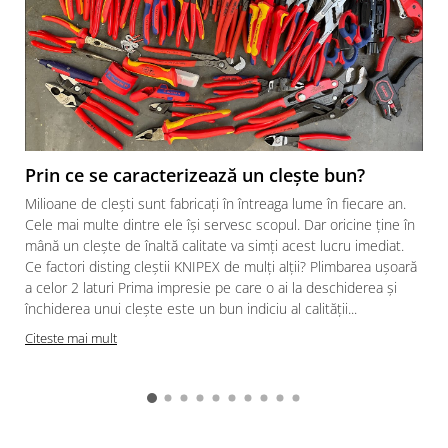
Pozitionere de sudura
Tip SB - cu bază rabatabilă
Instalatii de rotire
Nacela stivuitor
Platforme foarfeca
Translator stivuitor
Prelungitor lame stivuitor CAM
attachments
Atasamente profesionale CAM
Prin ce se caracterizează un clește bun?
Cleste ridicare butoi
Milioane de clești sunt fabricați în întreaga lume în fiecare an.
Dispozitive ridicare butoaie
Cele mai multe dintre ele își servesc scopul. Dar oricine ține în
mână un clește de înaltă calitate va simți acest lucru imediat.
Ce factori disting cleștii KNIPEX de mulți alții? Plimbarea ușoară
a celor 2 laturi Prima impresie pe care o ai la deschiderea și
închiderea unui clește este un bun indiciu al calității...
Citeste mai mult