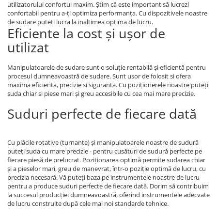
utilizatorului confortul maxim. Știm că este important să lucrezi
confortabil pentru a-ți optimiza performanța. Cu dispozitivele noastre
de sudare puteti lucra la inaltimea optima de lucru.
Eficiente la cost și ușor de
utilizat
Manipulatoarele de sudare sunt o soluție rentabilă și eficientă pentru
procesul dumneavoastră de sudare. Sunt usor de folosit si ofera
maxima eficienta, precizie si siguranta. Cu poziționerele noastre puteți
suda chiar si piese mari și greu accesibile cu cea mai mare precizie.
Suduri perfecte de fiecare dată
Cu plăcile rotative (turnante) și manipulatoarele noastre de sudură
puteți suda cu mare precizie - pentru cusături de sudură perfecte pe
fiecare piesă de prelucrat. Poziționarea optimă permite sudarea chiar
și a pieselor mari, greu de manevrat, într-o poziție optimă de lucru, cu
precizia necesară. Vă puteți baza pe instrumentele noastre de lucru
pentru a produce suduri perfecte de fiecare dată. Dorim să contribuim
la succesul producției dumneavoastră, oferind instrumentele adecvate
de lucru construite după cele mai noi standarde tehnice.