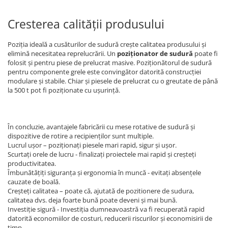
Cresterea calității produsului
Poziția ideală a cusăturilor de sudură crește calitatea produsului și
elimină necesitatea reprelucrării. Un
poziționator de sudură
poate fi
folosit și pentru piese de prelucrat masive. Poziționătorul de sudură
pentru componente grele este convingător datorită construcției
modulare și stabile. Chiar și piesele de prelucrat cu o greutate de până
la 500 t pot fi poziționate cu ușurință.
În concluzie, avantajele fabricării cu mese rotative de sudură și
dispozitive de rotire a recipienților sunt multiple.
Lucrul ușor – poziționați piesele mari rapid, sigur și ușor.
Scurtați orele de lucru - finalizați proiectele mai rapid și creșteți
productivitatea.
Îmbunătățiți siguranța și ergonomia în muncă - evitați absențele
cauzate de boală.
Creșteți calitatea – poate că, ajutată de pozitionere de sudura,
calitatea dvs. deja foarte bună poate deveni și mai bună.
Investiție sigură - Investiția dumneavoastră va fi recuperată rapid
datorită economiilor de costuri, reducerii riscurilor și economisirii de
timp.