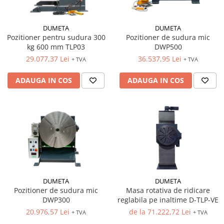
Pozitionere de sudura
Tip SB - cu bază rabatabilă
Instalatii de rotire
Nacela stivuitor
DUMETA
DUMETA
Platforme foarfeca
Pozitioner pentru sudura 300
Pozitioner de sudura mic
Translator stivuitor
kg 600 mm TLP03
DWP500
Prelungitor lame stivuitor CAM
29.077,37 Lei
36.537,95 Lei
+ TVA
+ TVA
attachments
Atasamente profesionale CAM
ADAUGA IN COS
ADAUGA IN COS
Cleste ridicare butoi
Dispozitive ridicare butoaie
DUMETA
DUMETA
Pozitioner de sudura mic
Masa rotativa de ridicare
DWP300
reglabila pe inaltime D-TLP-VE
20.976,57 Lei
de la 71.222,72 Lei
+ TVA
+ TVA