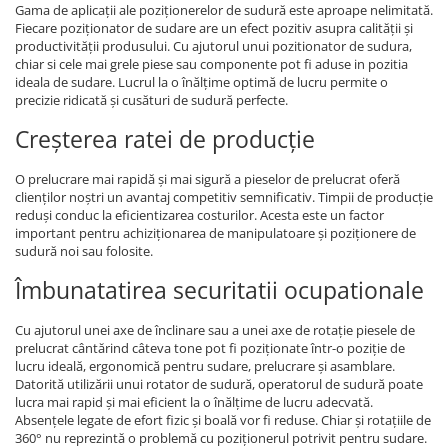
Gama de aplicații ale poziționerelor de sudură este aproape nelimitată.
Fiecare poziționator de sudare are un efect pozitiv asupra calității și
productivității produsului. Cu ajutorul unui pozitionator de sudura,
chiar si cele mai grele piese sau componente pot fi aduse in pozitia
ideala de sudare. Lucrul la o înălțime optimă de lucru permite o
precizie ridicată și cusături de sudură perfecte.
Creșterea ratei de producție
O prelucrare mai rapidă și mai sigură a pieselor de prelucrat oferă
clienților noștri un avantaj competitiv semnificativ. Timpii de producție
reduși conduc la eficientizarea costurilor. Acesta este un factor
important pentru achiziționarea de manipulatoare și poziționere de
sudură noi sau folosite.
Îmbunatatirea securitatii ocupationale
Cu ajutorul unei axe de înclinare sau a unei axe de rotație piesele de
prelucrat cântărind câteva tone pot fi poziționate într-o poziție de
lucru ideală, ergonomică pentru sudare, prelucrare și asamblare.
Datorită utilizării unui rotator de sudură, operatorul de sudură poate
lucra mai rapid și mai eficient la o înălțime de lucru adecvată.
Absențele legate de efort fizic și boală vor fi reduse. Chiar și rotațiile de
360° nu reprezintă o problemă cu poziționerul potrivit pentru sudare.