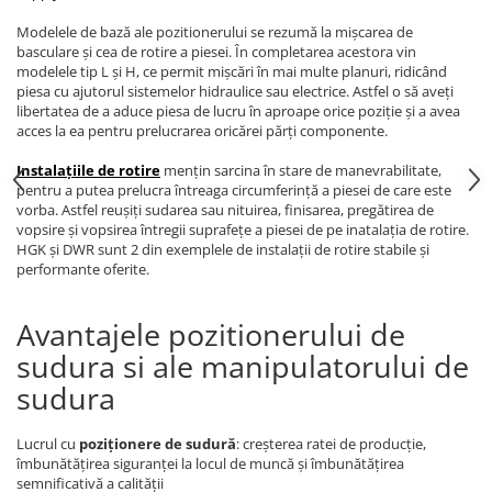
Modelele de bază ale pozitionerului se rezumă la mișcarea de
basculare și cea de rotire a piesei. În completarea acestora vin
modelele tip L și H, ce permit mișcări în mai multe planuri, ridicând
piesa cu ajutorul sistemelor hidraulice sau electrice. Astfel o să aveți
libertatea de a aduce piesa de lucru în aproape orice poziție și a avea
acces la ea pentru prelucrarea oricărei părți componente.
Instalațiile de rotire
mențin sarcina în stare de manevrabilitate,
pentru a putea prelucra întreaga circumferință a piesei de care este
vorba. Astfel reușiți sudarea sau nituirea, finisarea, pregătirea de
vopsire și vopsirea întregii suprafețe a piesei de pe inatalația de rotire.
HGK și DWR sunt 2 din exemplele de instalații de rotire stabile și
performante oferite.
Avantajele pozitionerului de
sudura si ale manipulatorului de
sudura
Lucrul cu
poziționere de sudură
: creșterea ratei de producție,
îmbunătățirea siguranței la locul de muncă și îmbunătățirea
semnificativă a calității