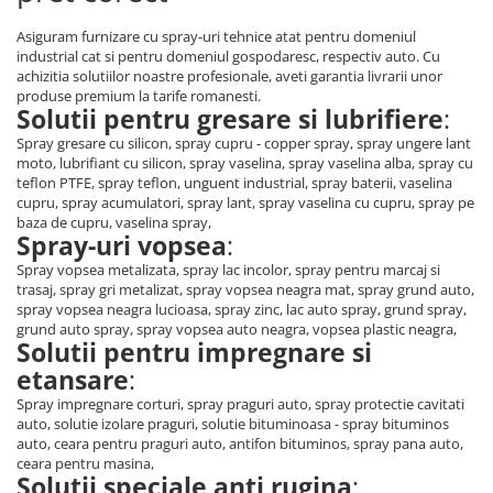
Asiguram furnizare cu spray-uri tehnice atat pentru domeniul
industrial cat si pentru domeniul gospodaresc, respectiv auto. Cu
achizitia solutiilor noastre profesionale, aveti garantia livrarii unor
produse premium la tarife romanesti.
Solutii pentru gresare si lubrifiere
:
Spray gresare cu silicon, spray cupru - copper spray, spray ungere lant
moto, lubrifiant cu silicon, spray vaselina, spray vaselina alba, spray cu
teflon PTFE, spray teflon, unguent industrial, spray baterii, vaselina
cupru, spray acumulatori, spray lant, spray vaselina cu cupru, spray pe
baza de cupru, vaselina spray,
Spray-uri vopsea
:
Spray vopsea metalizata, spray lac incolor, spray pentru marcaj si
trasaj, spray gri metalizat, spray vopsea neagra mat, spray grund auto,
spray vopsea neagra lucioasa, spray zinc, lac auto spray, grund spray,
grund auto spray, spray vopsea auto neagra, vopsea plastic neagra,
Solutii pentru impregnare si
etansare
:
Spray impregnare corturi, spray praguri auto, spray protectie cavitati
auto, solutie izolare praguri, solutie bituminoasa - spray bituminos
auto, ceara pentru praguri auto, antifon bituminos, spray pana auto,
ceara pentru masina,
Solutii speciale anti rugina
: