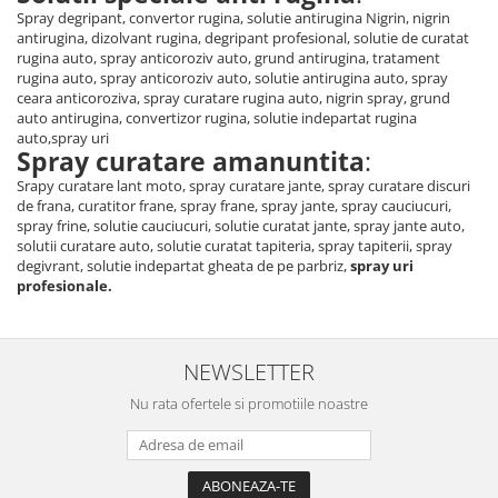
Spray degripant, convertor rugina, solutie antirugina Nigrin, nigrin
antirugina, dizolvant rugina, degripant profesional, solutie de curatat
rugina auto, spray anticoroziv auto, grund antirugina, tratament
rugina auto, spray anticoroziv auto, solutie antirugina auto, spray
ceara anticoroziva, spray curatare rugina auto, nigrin spray, grund
auto antirugina, convertizor rugina, solutie indepartat rugina
auto,spray uri
Spray curatare amanuntita
:
Srapy curatare lant moto, spray curatare jante, spray curatare discuri
de frana, curatitor frane, spray frane, spray jante, spray cauciucuri,
spray frine, solutie cauciucuri, solutie curatat jante, spray jante auto,
solutii curatare auto, solutie curatat tapiteria, spray tapiterii, spray
degivrant, solutie indepartat gheata de pe parbriz,
spray uri
profesionale.
NEWSLETTER
Nu rata ofertele si promotiile noastre