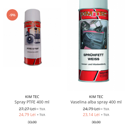
-9%
KIM TEC
KIM TEC
Spray PTFE 400 ml
Vaselina alba spray 400 ml
27,27 Lei
24,79 Lei
+ TVA
+ TVA
24,79 Lei
23,14 Lei
+ TVA
+ TVA
33,00
30,00