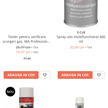
E-Coll
Tester pentru verificare
Spray ulei multifunctional 400
scurgeri gaz, MA Professional,
ml
500 ml
25,97 Lei
33,06 Lei
+ TVA
+ TVA
19,47 Lei
+ TVA
31,42
ADAUGA IN COS
ADAUGA IN COS
NOU