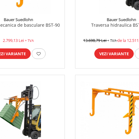
Bauer Suedlohn
Bauer Suedlohn
ecanica de basculare BST-90
Traversa hidraulica BS
2.799,13 Lei
13.698,79 Lei
de la 12.511
+ TVA
+ TVA
EZI VARIANTE
VEZI VARIANTE