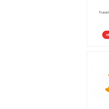
Traver
V