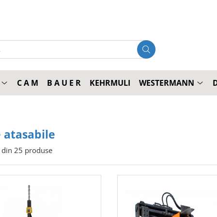
C A M
B A U E R
KEHRMULI
WESTERMANN
 atasabile
din
25
produse