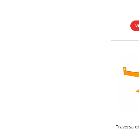
V
Traversa d