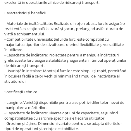
excelentă în operațiunile zilnice de ridicare și transport.
Caracteristici și beneficii
- Materiale de înaltă calitate: Realizate din oțel robust, furcile asigură o
rezistență excepțională la uzură și șocuri, prelungind astfel durata de
viață a echipamentului.
- Compatibilitate universală: Setul de furci este compatibil cu
majoritatea tipurilor de stivuitoare, oferind flexibilitate și versatilitate
în utilizare.
- Capacitate de încărcare: Proiectate pentru a manipula încărcături
grele, aceste furci asigură stabilitate și siguranță în timpul operațiunilor
de ridicare și transport.
- Ușurință în instalare: Montajul furcilor este simplu și rapid, permițând
înlocuirea facilă a celor vechi și minimizând timpul de inactivitate al
stivuitorului.
Specificații Tehnice
- Lungime: Varietăți disponibile pentru a se potrivi diferitelor nevoi de
manipulare a mărfurilor.
- Capacitate de încărcare: Diverse opțiuni de capacitate, asigurând
compatibilitatea cu sarcinile specifice ale fiecărui utilizator.
- Grosime și lățime: Dimensiuni variate pentru a se adapta diferitelor
tipuri de operațiuni și cerințe de stabilitate.