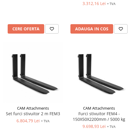
3.312,16 Lei
Pozitionere de sudura
+ TVA
Tip SB - cu bază rabatabilă
Instalatii de rotire
Nacela stivuitor
Platforme foarfeca
Translator stivuitor
CERE OFERTA
ADAUGA IN COS
Prelungitor lame stivuitor CAM
attachments
Atasamente profesionale CAM
Cleste ridicare butoi
Dispozitive ridicare butoaie
CAM Attachments
CAM Attachments
Set furci stivuitor 2 m FEM3
Furci stivuitor FEM4 -
150X50X2200mm / 5000 kg
6.804,79 Lei
+ TVA
9.698,93 Lei
+ TVA