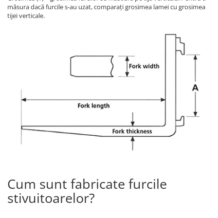
măsura dacă furcile s-au uzat, comparați grosimea lamei cu grosimea
tijei verticale.
Cum sunt fabricate furcile
stivuitoarelor?