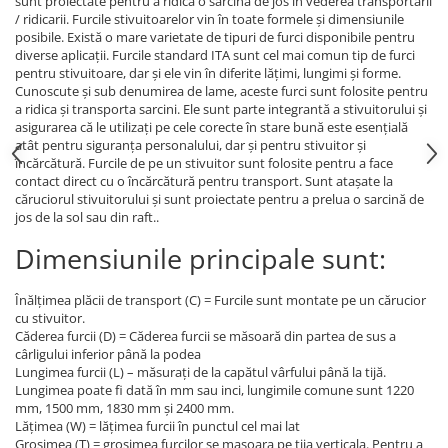
sunt proiectate pentru a ridica o sarcină de jos in vederea transportarii
/ ridicarii. Furcile stivuitoarelor vin în toate formele și dimensiunile
posibile. Există o mare varietate de tipuri de furci disponibile pentru
diverse aplicații. Furcile standard ITA sunt cel mai comun tip de furci
pentru stivuitoare, dar și ele vin în diferite lățimi, lungimi și forme.
Cunoscute și sub denumirea de lame, aceste furci sunt folosite pentru
a ridica și transporta sarcini. Ele sunt parte integrantă a stivuitorului și
asigurarea că le utilizați pe cele corecte în stare bună este esențială
atât pentru siguranța personalului, dar și pentru stivuitor și
încărcătură. Furcile de pe un stivuitor sunt folosite pentru a face
contact direct cu o încărcătură pentru transport. Sunt atașate la
căruciorul stivuitorului și sunt proiectate pentru a prelua o sarcină de
jos de la sol sau din raft..
Dimensiunile principale sunt:
Înălțimea plăcii de transport (C) = Furcile sunt montate pe un cărucior
cu stivuitor.
Căderea furcii (D) = Căderea furcii se măsoară din partea de sus a
cârligului inferior până la podea
Lungimea furcii (L) – măsurați de la capătul vârfului până la tijă.
Lungimea poate fi dată în mm sau inci, lungimile comune sunt 1220
mm, 1500 mm, 1830 mm și 2400 mm.
Lățimea (W) = lățimea furcii în punctul cel mai lat
Grosimea (T) = grosimea furcilor se masoara pe tija verticala. Pentru a