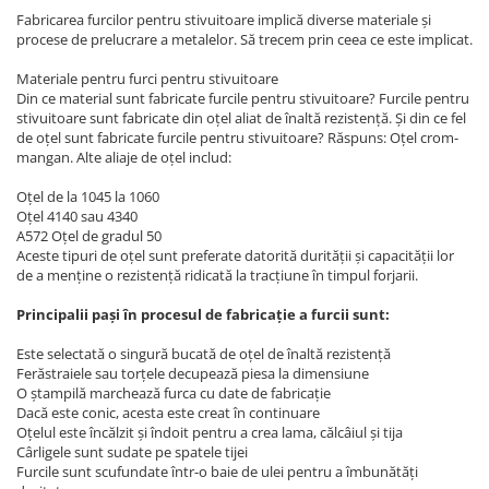
Fabricarea furcilor pentru stivuitoare implică diverse materiale și
procese de prelucrare a metalelor. Să trecem prin ceea ce este implicat.
Materiale pentru furci pentru stivuitoare
Din ce material sunt fabricate furcile pentru stivuitoare? Furcile pentru
stivuitoare sunt fabricate din oțel aliat de înaltă rezistență. Și din ce fel
de oțel sunt fabricate furcile pentru stivuitoare? Răspuns: Oțel crom-
mangan. Alte aliaje de oțel includ:
Oțel de la 1045 la 1060
Oțel 4140 sau 4340
A572 Oțel de gradul 50
Aceste tipuri de oțel sunt preferate datorită durității și capacității lor
de a menține o rezistență ridicată la tracțiune în timpul forjarii.
Principalii pași în procesul de fabricație a furcii sunt:
Este selectată o singură bucată de oțel de înaltă rezistență
Ferăstraiele sau torțele decupează piesa la dimensiune
O ștampilă marchează furca cu date de fabricație
Dacă este conic, acesta este creat în continuare
Oțelul este încălzit și îndoit pentru a crea lama, călcâiul și tija
Cârligele sunt sudate pe spatele tijei
Furcile sunt scufundate într-o baie de ulei pentru a îmbunătăți