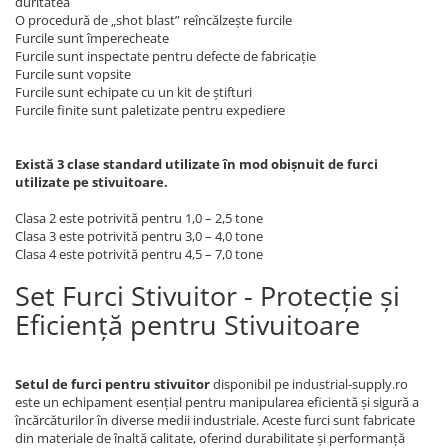
duritatea
O procedură de „shot blast” reîncălzește furcile
Furcile sunt împerecheate
Furcile sunt inspectate pentru defecte de fabricație
Furcile sunt vopsite
Furcile sunt echipate cu un kit de știfturi
Furcile finite sunt paletizate pentru expediere
Există 3 clase standard utilizate în mod obișnuit de furci
utilizate pe stivuitoare.
Clasa 2 este potrivită pentru 1,0 – 2,5 tone
Clasa 3 este potrivită pentru 3,0 – 4,0 tone
Clasa 4 este potrivită pentru 4,5 – 7,0 tone
Set Furci Stivuitor - Protecție și
Eficiență pentru Stivuitoare
Setul de furci pentru stivuitor
disponibil pe industrial-supply.ro
este un echipament esențial pentru manipularea eficientă și sigură a
încărcăturilor în diverse medii industriale. Aceste furci sunt fabricate
din materiale de înaltă calitate, oferind durabilitate și performanță