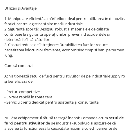
Utilizări și Avantaje
1. Manipulare eficientă a mărfurilor: Ideal pentru utilizarea în depozite,
fabrici, centre logistice și alte medii industriale.
2. Siguranță sporită: Designul robust și materialele de calitate
contribuie la siguranța operațiunilor, prevenind accidentele și
deteriorările încărcăturilor.
3. Costuri reduse de întreținere: Durabilitatea furcilor reduce
necesitatea înlocuirilor frecvente, economisind timp și bani pe termen
lung.
Cum să comanzi
Achiziționează setul de furci pentru stivuitor de pe industrial-supply.ro
și beneficiază de:
- Prețuri competitive
- Livrare rapidă în toată țara
- Serviciu clienți dedicat pentru asistență și consultanță
Nu lăsa echipamentul tău să te tragă înapoi! Comandă acum
setul de
furci pentru stivuitor
de pe industrial-supply.ro și asigură-te că
afacerea ta funcționează la capacitate maximă cu echipamente de