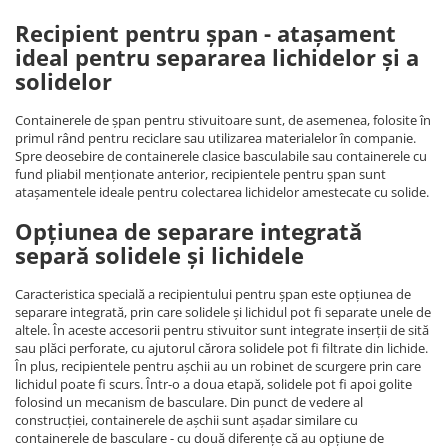
Recipient pentru șpan - atașament
ideal pentru separarea lichidelor și a
solidelor
Containerele de șpan pentru stivuitoare sunt, de asemenea, folosite în
primul rând pentru reciclare sau utilizarea materialelor în companie.
Spre deosebire de containerele clasice basculabile sau containerele cu
fund pliabil menționate anterior, recipientele pentru șpan sunt
atașamentele ideale pentru colectarea lichidelor amestecate cu solide.
Opțiunea de separare integrată
separă solidele și lichidele
Caracteristica specială a recipientului pentru șpan este opțiunea de
separare integrată, prin care solidele și lichidul pot fi separate unele de
altele. În aceste accesorii pentru stivuitor sunt integrate inserții de sită
sau plăci perforate, cu ajutorul cărora solidele pot fi filtrate din lichide.
În plus, recipientele pentru așchii au un robinet de scurgere prin care
lichidul poate fi scurs. Într-o a doua etapă, solidele pot fi apoi golite
folosind un mecanism de basculare. Din punct de vedere al
construcției, containerele de așchii sunt așadar similare cu
containerele de basculare - cu două diferențe că au opțiune de