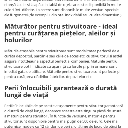
etanșă la ulei și la apă, din tablă de oțel, care este disponibilă în multe
culori RAL diferite. La cerere sunt disponibile multe versiuni speciale
ale furgonetei (de exemplu, din oțel inoxidabil sau cu alte dimensiuni).
Măturător pentru stivuitoare - ideal
pentru curățarea piețelor, aleilor și
holurilor
Măturile atașabile pentru stivuitoare sunt modalitatea perfectă de a
curăța depozitul, parcările sau căile de acces etc. cu stivuitorul și astfel
asigura întotdeauna aspectul perfect al companiei. Măturile pentru
stivuitoare pot fi ridicate cu ușurință cu furcile și, prin urmare, sunt
imediat gata de utilizare. Măturile pentru stivuitoare sunt perfecte și
pentru curățarea clădirilor fabricilor, depozitelor etc.
Perii înlocuibili garantează o durată
lungă de viață
Periile înlocuibile de pe aceste atașamente pentru stivuitor garantează
o durată de viață lungă, deoarece aceasta este singura piesă de uzură
a măturii pentru stivuitor . În funcție de versiune, măturile pentru
stivuitor sunt disponibile pentru mai puțin de 500 de euro. Cele mai
puternice modele cu 12 rânduri de peri și o lățime de lucru de până la