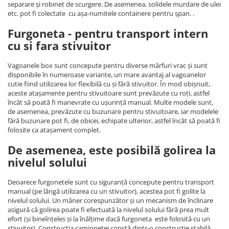
separare și robinet de scurgere. De asemenea, solidele murdare de ulei
etc. pot fi colectate cu așa-numitele containere pentru șpan. .
Furgoneta - pentru transport intern
cu si fara stivuitor
Vagoanele box sunt concepute pentru diverse mărfuri vrac și sunt
disponibile în numeroase variante, un mare avantaj al vagoanelor
cutie fiind utilizarea lor flexibilă cu și fără stivuitor. În mod obișnuit,
aceste atașamente pentru stivuitoare sunt prevăzute cu roți, astfel
încât să poată fi manevrate cu ușurință manual. Multe modele sunt,
de asemenea, prevăzute cu buzunare pentru stivuitoare, iar modelele
fără buzunare pot fi, de obicei, echipate ulterior, astfel încât să poată fi
folosite ca atașament complet.
De asemenea, este posibilă golirea la
nivelul solului
Deoarece furgonetele sunt cu siguranță concepute pentru transport
manual (pe lângă utilizarea cu un stivuitor), acestea pot fi golite la
nivelul solului. Un mâner corespunzător și un mecanism de înclinare
asigură că golirea poate fi efectuată la nivelul solului fără prea mult
efort (și bineînțeles și la înălțime dacă furgoneta este folosită cu un
stivuitor). Construcția camionetei constă dintr-o construcție stabilă,