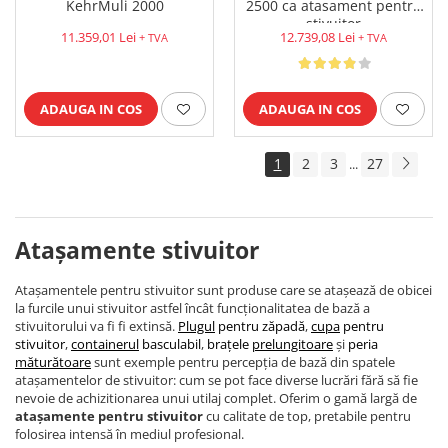
2500 ca atasament pentru
KehrMuli 2000
stivuitor
12.739,08 Lei
11.359,01 Lei
+ TVA
+ TVA
ADAUGA IN COS
ADAUGA IN COS
1
2
3
27
...
Atașamente stivuitor
Atașamentele pentru stivuitor sunt produse care se atașează de obicei
la furcile unui stivuitor astfel încât funcționalitatea de bază a
stivuitorului va fi fi extinsă.
Plugul
pentru zăpadă
,
cupa
pentru
stivuitor
,
containerul
basculabil
,
brațele
prelungitoare
și
peria
măturătoare
sunt exemple pentru percepția de bază din spatele
atașamentelor de stivuitor: cum se pot face diverse lucrări fără să fie
nevoie de achizitionarea unui utilaj complet. Oferim o gamă largă de
atașamente pentru stivuitor
cu calitate de top, pretabile pentru
folosirea intensă în mediul profesional.