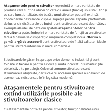
Atașamentele pentru stivuitor
reprezintă o mare varietate de
produse care sunt de obicei ridicate cu lamele (furcile) unui stivuitor și
cu care funcționalitatea de bază a unui stivuitor poate fi extinsă.
Containerele basculante, cupele , lopețile pentru zăpadă, platformele
de lucru și ridicătoarele de butoi pentru stivuitoare sunt doar câteva
exemple ale ideii de bază din spatele
atașamentelor pentru
stivuitor
: a putea îndeplini o mare varietate de funcții cu un stivuitor
fără a fi nevoie să cumpărați o mașinerie complet nouă.
Oferim o
gamă largă de accesorii
pentru stivuitoare de înaltă calitate - ideale
pentru utilizare intensivă în medii comerciale.
Stivuitoarele le găsim în aproape orice domeniu industrial și sunt
folosite în fiecare zi pentru a ridica și muta încărcături și mărfuri (de
obicei stivuite pe paleți). Cele mai comune stivuitoare sunt
stivuitoarele obișnuite, dar și cele cu accesorii speciale au devenit, de
asemenea, indispensabile în logistica modernă.
Atașamentele pentru stivuitoare
extind utilizările posibile ale
stivuitoarelor clasice
Cu atașamentele potrivite pentru stivuitor, funcționalitatea unui