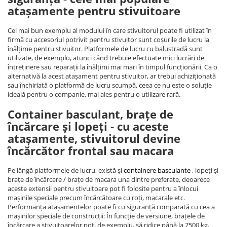
atașamente pentru stivuitoare
Cel mai bun exemplu al modului în care stivuitorul poate fi utilizat în
firmă cu accesoriul potrivit pentru stivuitor sunt coșurile de lucru la
înălțime pentru stivuitor. Platformele de lucru cu balustradă sunt
utilizate, de exemplu, atunci când trebuie efectuate mici lucrări de
întreținere sau reparații la înălțimi mai mari în timpul funcționării. Ca o
alternativă la acest atașament pentru stivuitor, ar trebui achiziționată
sau închiriată o platformă de lucru scumpă, ceea ce nu este o soluție
ideală pentru o companie, mai ales pentru o utilizare rară.
Container basculant, brațe de
încărcare și lopeți - cu aceste
atașamente, stivuitorul devine
încărcător frontal sau macara
Pe lângă platformele de lucru, există și
containere basculante
, lopeți și
brațe de încărcare / brațe de macara una dintre preferate, deoarece
aceste extensii pentru stivuitoare pot fi folosite pentru a înlocui
mașinile speciale precum încărcătoare cu roți, macarale etc.
Performanța atașamentelor poate fi cu siguranță comparată cu cea a
mașinilor speciale de construcții: În funcție de versiune, brațele de
încărcare a stivuitoarelor pot, de exemplu, să ridice până la 7500 kg,