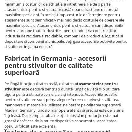
minimum a costurilor de achiziție și întreținere. Pe de o parte,
atașamentele pentru stivuitoare costă doar o fracțiune din prețul
mașinilor speciale și, în același timp, costurile de întreținere pentru
atașamente sunt semnificativ mai mici decât costurile de operare ale
mașinilor speciale. Atașamentele pentru stivuitoare sunt disponibile
pentru aproape toate industriile - pentru industria construcțiilor,
industria de reciclare și reciclabile, companii de producție, logistică și
depozitare și companii municipale, veți găsi accesoriile potrivite pentru
stivuitoare în gama noastră.
Fabricat in Germania - accesorii
pentru stivuitor de calitate
superioară
Pe lângă funcționalitatea reală, calitatea
atașamentelor pentru
stivuitor
este decisivă pentru o durată lungă de viață și o utilizare
sigură pentru utilizare comercială și intensivă. Accesoriile noastre
pentru stivuitoare sunt prima alegere în ceea ce privește calitatea,
manopera și materialele utilizate: ne bazăm pe calitatea superioară
Made in Germany, unde o manoperă atentă și precisă este de la sine
înțeleasă. De exemplu, tabla de oțel folosită în producție este mai
groasă decât cea de la multe dispozitive concurente, iar calitatea
oțelului folosit este excelentă.