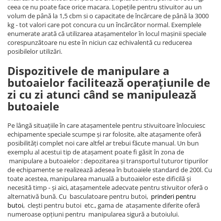
ceea ce nu poate face orice macara. Lopețile pentru stivuitor au un
volum de până la 1,5 cbm si o capacitate de încărcare de până la 3000
kg - tot valori care pot concura cu un încărcător normal. Exemplele
enumerate arată că utilizarea atașamentelor în locul mașinii speciale
corespunzătoare nu este în niciun caz echivalentă cu reducerea
posibilelor utilizări.
Dispozitivele de manipulare a
butoaielor facilitează operațiunile de
zi cu zi atunci când se manipulează
butoaiele
Pe lângă situațiile în care atașamentele pentru stivuitoare înlocuiesc
echipamente speciale scumpe și rar folosite, alte atașamente oferă
posibilități complet noi care altfel ar trebui făcute manual. Un bun
exemplu al acestui tip de atașament poate fi găsit în zona de
manipulare a butoaielor : depozitarea și transportul tuturor tipurilor
de echipamente se realizează adesea în butoaiele standard de 200l. Cu
toate acestea, manipularea manuală a butoaielor este dificilă și
necesită timp - și aici, atașamentele adecvate pentru stivuitor oferă o
alternativă bună. Cu basculatoare pentru butoi,
prinderi pentru
butoi
, clești pentru butoi etc., gama de atașamente diferite oferă
numeroase opțiuni pentru manipularea sigură a butoiului.