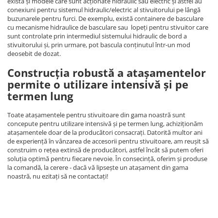
există și modele care sunt acționate hidraulic sau electric și astfel au
conexiuni pentru sistemul hidraulic/electric al stivuitorului pe lângă
buzunarele pentru furci. De exemplu, există containere de basculare
cu mecanisme hidraulice de basculare sau lopeți pentru stivuitor care
sunt controlate prin intermediul sistemului hidraulic de bord a
stivuitorului și, prin urmare, pot bascula conținutul într-un mod
deosebit de dozat.
Construcția robustă a atașamentelor
permite o utilizare intensivă și pe
termen lung
Toate atașamentele pentru stivuitoare din gama noastră sunt
concepute pentru utilizare intensivă și pe termen lung, achiziționăm
atașamentele doar de la producători consacrați. Datorită multor ani
de experiență în vânzarea de accesorii pentru stivuitoare, am reușit să
construim o rețea extinsă de producători, astfel încât să putem oferi
soluția optimă pentru fiecare nevoie. În consecință, oferim și produse
la comandă, la cerere - dacă vă lipsește un atașament din gama
noastră, nu ezitați să ne contactați!