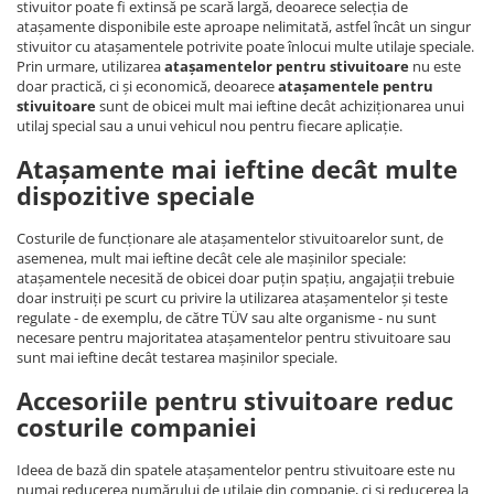
stivuitor poate fi extinsă pe scară largă, deoarece selecția de
atașamente disponibile este aproape nelimitată, astfel încât un singur
stivuitor cu atașamentele potrivite poate înlocui multe utilaje speciale.
Prin urmare, utilizarea
atașamentelor pentru stivuitoare
nu este
doar practică, ci și economică, deoarece
atașamentele pentru
stivuitoare
sunt de obicei mult mai ieftine decât achiziționarea unui
utilaj special sau a unui vehicul nou pentru fiecare aplicație.
Atașamente mai ieftine decât multe
dispozitive speciale
Costurile de funcționare ale atașamentelor stivuitoarelor sunt, de
asemenea, mult mai ieftine decât cele ale mașinilor speciale:
atașamentele necesită de obicei doar puțin spațiu, angajații trebuie
doar instruiți pe scurt cu privire la utilizarea atașamentelor și teste
regulate - de exemplu, de către TÜV sau alte organisme - nu sunt
necesare pentru majoritatea atașamentelor pentru stivuitoare sau
sunt mai ieftine decât testarea mașinilor speciale.
Accesoriile pentru stivuitoare reduc
costurile companiei
Ideea de bază din spatele atașamentelor pentru stivuitoare este nu
numai reducerea numărului de utilaje din companie, ci și reducerea la