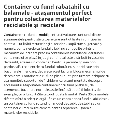
Container cu fund rabatabil cu
balamale - atașamentul perfect
pentru colectarea materialelor
reciclabile și reciclare
Containerele cu fundul mobil
pentru stivuitoare sunt unul dintre
atașamentele pentru stivuitoare care sunt utilizate în principal în
contextul utilizării resurselor și al reciclării. După cum sugerează și
numele, containerele cu fundul pliabil nu sunt golite printr-un
mecanism de înclinare precum containerele basculante, dar fundul
containerului se pliază în jos și conținutul este distribuit în vasul de
dedesubt, adesea un container. Pentru a permite golirea prin
pardoseală, recipientele cu fundul coborât nu sunt ridicate prin
buzunarele inferioare, deoarece acest lucru ar bloca mecanismul de
deschidere. Containerele cu fund pliabil sunt, prin urmare, echipate cu
așa-numitele suporturi de închidere, care sunt montate deasupra
accesoriului. Majoritatea containerelor cu fund pliabil au, de
asemenea, buzunare normale, astfel încât să poată fi folosite, de
exemplu, cu o furculițăStivuitorul poate fi mutat. Peste 30 de modele
diferite oferă o selecție largă - fie ca un container cu fund pliabil clasic ,
un container cu fund rotund, un model deosebit de stabil sau un
container cu mai multe camere pentru separarea ușoară a
materialelor reciclabile.