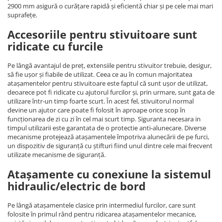
2900 mm asigură o curățare rapidă și eficientă chiar și pe cele mai mari
suprafețe.
Accesoriile pentru stivuitoare sunt
ridicate cu furcile
Pe lângă avantajul de preț, extensiile pentru stivuitor trebuie, desigur,
să fie ușor și fiabile de utilizat. Ceea ce au în comun majoritatea
atașamentelor pentru stivuitoare este faptul că sunt ușor de utilizat,
deoarece pot fi ridicate cu ajutorul furcilor și, prin urmare, sunt gata de
utilizare într-un timp foarte scurt. În acest fel, stivuitorul normal
devine un ajutor care poate fi folosit în aproape orice scop în
funcționarea de zi cu zi în cel mai scurt timp. Siguranta necesara in
timpul utilizarii este garantata de o protectie anti-alunecare. Diverse
mecanisme protejează atașamentele împotriva alunecării de pe furci,
un dispozitiv de siguranță cu știfturi fiind unul dintre cele mai frecvent
utilizate mecanisme de siguranță.
Atașamente cu conexiune la sistemul
hidraulic/electric de bord
Pe lângă atașamentele clasice prin intermediul furcilor, care sunt
folosite în primul rând pentru ridicarea atașamentelor mecanice,