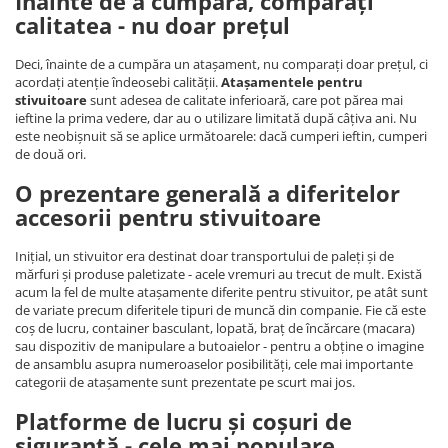
Înainte de a cumpăra, comparați
calitatea - nu doar prețul
Deci, înainte de a cumpăra un atașament, nu comparați doar prețul, ci
acordați atenție îndeosebi calității.
Atașamentele pentru
stivuitoare
sunt adesea de calitate inferioară, care pot părea mai
ieftine la prima vedere, dar au o utilizare limitată după câțiva ani. Nu
este neobișnuit să se aplice următoarele: dacă cumperi ieftin, cumperi
de două ori.
O prezentare generală a diferitelor
accesorii pentru stivuitoare
Inițial, un stivuitor era destinat doar transportului de paleți și de
mărfuri și produse paletizate - acele vremuri au trecut de mult. Există
acum la fel de multe atașamente diferite pentru stivuitor, pe atât sunt
de variate precum diferitele tipuri de muncă din companie. Fie că este
coș de lucru, container basculant, lopată, braț de încărcare (macara)
sau dispozitiv de manipulare a butoaielor - pentru a obține o imagine
de ansamblu asupra numeroaselor posibilități, cele mai importante
categorii de atașamente sunt prezentate pe scurt mai jos.
Platforme de lucru și coșuri de
siguranță - cele mai populare