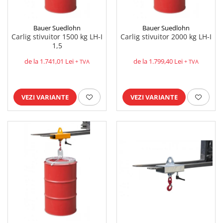
Platforme foarfeca
Translator stivuitor
Prelungitor lame stivuitor CAM
Bauer Suedlohn
Bauer Suedlohn
attachments
Carlig stivuitor 1500 kg LH-I
Carlig stivuitor 2000 kg LH-I
1,5
Atasamente profesionale CAM
de la 1.741,01 Lei
de la 1.799,40 Lei
+ TVA
+ TVA
Cleste ridicare butoi
Dispozitive ridicare butoaie
VEZI VARIANTE
VEZI VARIANTE