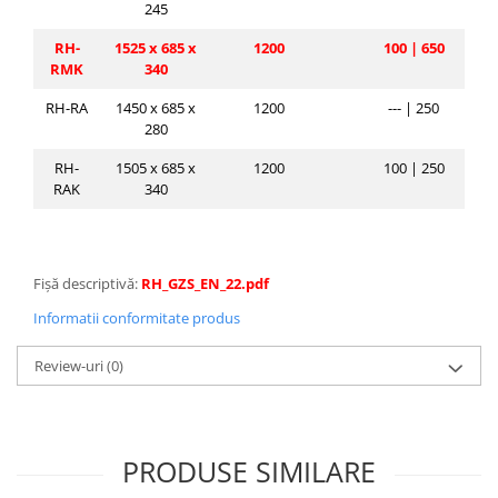
245
RH-
1525 x 685 x
1200
100 |
650
RMK
340
RH-RA
1450 x 685 x
1200
--- | 250
280
RH-
1505 x 685 x
1200
100 | 250
RAK
340
Fișă descriptivă:
RH_GZS_EN_22.pdf
Informatii conformitate produs
Review-uri
(0)
PRODUSE SIMILARE