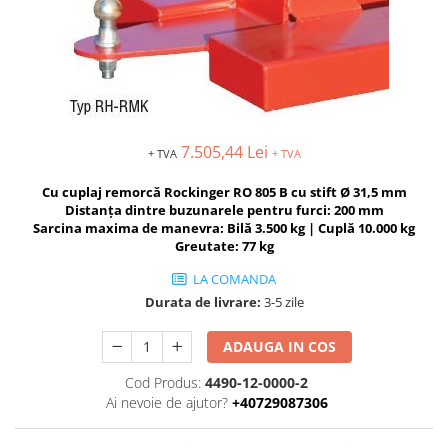
MOTO
Lăzi
Brate prelungitoare
Rafturi
Solutii intretinere lant moto
Lama de zapada
Suport / Stativ
Produse Liqui Moly
Matura stivuitor
Dulap substante chimice
Liqui Moly 5w30
Cupa Stivuitor
Cărucioare
Liqui Moly 5w40
Transpalete
Cupă cu acționare mecanică
Aditiv Liqui Moly
7.505,44 Lei
+ TVA
+ TVA
Platforme de lucru
Cupă cu acționare hidraulică
Sprayuri tehnice Liqui Moly
Cu cuplaj remorcă Rockinger RO 805 B cu stift Ø 31,5 mm
Sisteme de ridicare
Spray-uri tehnice
Distanța dintre buzunarele pentru furci: 200 mm
Chingi de ridicare
Piese de schimb
Sarcina maxima de manevra: Bilă 3.500 kg |
Cuplă 10.000 kg
Greutate: 77 kg
Nacele
Piese Transpalete
Traverse
LA COMANDA
Electrice
Cheie tachelaj
Durata de livrare:
3-5 zile
Hidraulice
Containere basculante
Piese stivuitor
ADAUGA IN COS
Tip 4A - cu deblocare automată
Role si roti pentru lize
Cod Produs:
4490-12-0000-2
Tip AK - sistem abroll
Scaune pentru utilaje și stivuitoare
Ai nevoie de ajutor?
+40729087306
Tip EXPO - basculare prin rulare
Masini unelte
Tip BKM - basculare prin rulare
Vaseline