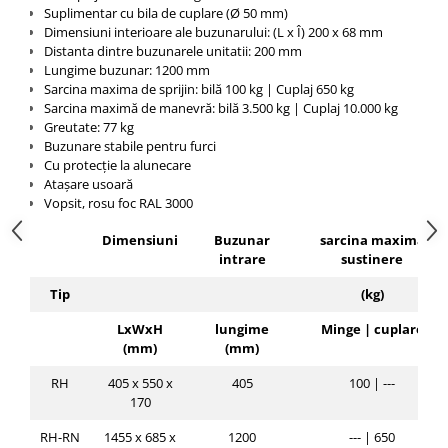
Pozitionere de sudura
Suplimentar cu bila de cuplare (Ø 50 mm)
Tip SB - cu bază rabatabilă
Dimensiuni interioare ale buzunarului: (L x Î) 200 x 68 mm
Instalatii de rotire
Nacela stivuitor
Distanta dintre buzunarele unitatii: 200 mm
Platforme foarfeca
Lungime buzunar: 1200 mm
Translator stivuitor
Sarcina maxima de sprijin: bilă 100 kg |
Cuplaj 650 kg
Prelungitor lame stivuitor CAM
Sarcina maximă de manevră: bilă 3.500 kg |
Cuplaj 10.000 kg
attachments
Greutate: 77 kg
Buzunare stabile pentru furci
Atasamente profesionale CAM
Cu protecție la alunecare
Atașare usoară
Cleste ridicare butoi
Vopsit, rosu foc RAL 3000
Dispozitive ridicare butoaie
Dimensiuni
Buzunar
sarcina maxima
intrare
sustinere
Tip
(kg)
LxWxH
lungime
Minge |
cuplare
(mm)
(mm)
RH
405 x 550 x
405
100 |
---
170
RH-RN
1455 x 685 x
1200
--- | 650