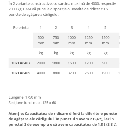
Pozitionere de sudura
În 2 variante constructive, cu sarcina maximă de 4000, respectiv
Tip SB - cu bază rabatabilă
2000 kg, CAM vă pune la dispoziție o unealtă de ridicat cu 6
Instalatii de rotire
Nacela stivuitor
puncte de agățare a cârligului.
Platforme foarfeca
Translator stivuitor
Referinta
1
2
3
4
5
6
Prelungitor lame stivuitor CAM
attachments
500
750
1000
1250
1500
1750
mm
mm
mm
mm
mm
mm
Atasamente profesionale CAM
kg
kg
kg
kg
kg
kg
Cleste ridicare butoi
Dispozitive ridicare butoaie
107TA6407
2000
1800
1600
1200
900
600
107TA6409
4000
3800
3200
2500
1900
1100
Lungime: 1750 mm
Secțiune furci, max. 135 x 60
Atenție: Capacitatea de ridicare diferă la diferitele puncte
de agățare ale cârligului. În punctul 1 avem 2 t (4 t), iar in
punctul 2 de exemplu o să avem capacitatea de 1,8 t (3,8 t).