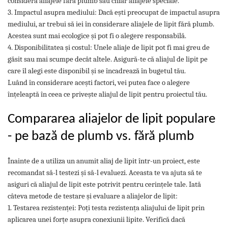
considera aliajele fără plumb sau chiar aliajele speciale.
3. Impactul asupra mediului: Dacă ești preocupat de impactul asupra
mediului, ar trebui să iei în considerare aliajele de lipit fără plumb.
Acestea sunt mai ecologice și pot fi o alegere responsabilă.
4. Disponibilitatea și costul: Unele aliaje de lipit pot fi mai greu de
găsit sau mai scumpe decât altele. Asigură-te că aliajul de lipit pe
care îl alegi este disponibil și se încadrează în bugetul tău.
Luând în considerare acești factori, vei putea face o alegere
înțeleaptă în ceea ce privește aliajul de lipit pentru proiectul tău.
Compararea aliajelor de lipit populare
- pe bază de plumb vs. fără plumb
Înainte de a utiliza un anumit aliaj de lipit într-un proiect, este
recomandat să-l testezi și să-l evaluezi. Aceasta te va ajuta să te
asiguri că aliajul de lipit este potrivit pentru cerințele tale. Iată
câteva metode de testare și evaluare a aliajelor de lipit:
1. Testarea rezistenței: Poți testa rezistența aliajului de lipit prin
aplicarea unei forțe asupra conexiunii lipite. Verifică dacă