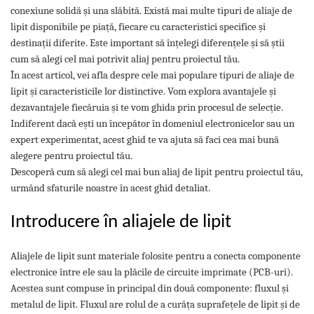
Tip SKM - pentru span
conexiune solidă și una slăbită. Există mai multe tipuri de aliaje de
Uleiuri
lipit disponibile pe piață, fiecare cu caracteristici specifice și
Tip 3S cu basculare pe 3 laturi
Ulei motor
destinații diferite. Este important să înțelegi diferențele și să știi
Tip SK – model Heavy-Duty
Statii ulei
cum să alegi cel mai potrivit aliaj pentru proiectul tău.
Tip BK – basculare prin rulare
În acest articol, vei afla despre cele mai populare tipuri de aliaje de
Carucior butoi 200 L
Tip VD / VG
lipit și caracteristicile lor distinctive. Vom explora avantajele și
Ulei hidraulic
Tip GU / GU-E - compacte
dezavantajele fiecăruia și te vom ghida prin procesul de selecție.
Ulei pentru compresor
Tip SGU - pentru span
Indiferent dacă ești un începător în domeniul electronicelor sau un
Ridicare
Tip MGU - Minicontainer
expert experimentat, acest ghid te va ajuta să faci cea mai bună
LIZE
Tip SMGU - mini pentru span
alegere pentru proiectul tău.
Descoperă cum să alegi cel mai bun aliaj de lipit pentru proiectul tău,
Suport butelii
Tip RD - cu capac rotund
urmând sfaturile noastre în acest ghid detaliat.
Tip BKC - de mare capacitate
Automatizarea productiei
Tip DUO / TRIO
Scule
Introducere în aliajele de lipit
Tip NK - mecanism foarfeca
Curatenie
Prelungitoare furci stivuitor
Aliajele de lipit sunt materiale folosite pentru a conecta componente
Rezervor mobil motorina
Containere stivuibile
electronice între ele sau la plăcile de circuite imprimate (PCB-uri).
Sudura
Acestea sunt compuse în principal din două componente: fluxul și
Tip BSK - pentru deșeuri
Sudare manuala
metalul de lipit. Fluxul are rolul de a curăța suprafețele de lipit și de
Traverse pentru BSK