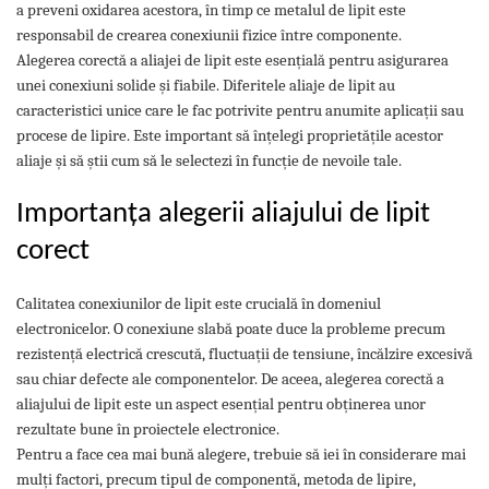
a preveni oxidarea acestora, în timp ce metalul de lipit este
Pozitionere de sudura
Tip SB - cu bază rabatabilă
responsabil de crearea conexiunii fizice între componente.
Instalatii de rotire
Nacela stivuitor
Alegerea corectă a aliajei de lipit este esențială pentru asigurarea
Platforme foarfeca
Translator stivuitor
unei conexiuni solide și fiabile. Diferitele aliaje de lipit au
caracteristici unice care le fac potrivite pentru anumite aplicații sau
Prelungitor lame stivuitor CAM
procese de lipire. Este important să înțelegi proprietățile acestor
attachments
aliaje și să știi cum să le selectezi în funcție de nevoile tale.
Atasamente profesionale CAM
Cleste ridicare butoi
Importanța alegerii aliajului de lipit
Dispozitive ridicare butoaie
corect
Calitatea conexiunilor de lipit este crucială în domeniul
electronicelor. O conexiune slabă poate duce la probleme precum
rezistență electrică crescută, fluctuații de tensiune, încălzire excesivă
sau chiar defecte ale componentelor. De aceea, alegerea corectă a
aliajului de lipit este un aspect esențial pentru obținerea unor
rezultate bune în proiectele electronice.
Pentru a face cea mai bună alegere, trebuie să iei în considerare mai
mulți factori, precum tipul de componentă, metoda de lipire,