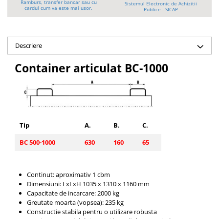
Ramburs, transfer bancar sau cu
Sistemul Electronic de Achizitii
Platforme foarfeca
Translator stivuitor
cardul cum va este mai usor.
Publice - SICAP
Prelungitor lame stivuitor CAM
attachments
Descriere
Atasamente profesionale CAM
Cleste ridicare butoi
Container articulat BC-1000
Dispozitive ridicare butoaie
Tip
A.
B.
C.
BC 500-1000
630
160
65
Continut: aproximativ 1 cbm
Dimensiuni: LxLxH 1035 x 1310 x 1160 mm
Capacitate de incarcare: 2000 kg
Greutate moarta (vopsea): 235 kg
Constructie stabila pentru o utilizare robusta