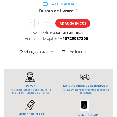
Tip 3S cu basculare pe 3 laturi
LA COMANDA
Ulei motor
Tip SK – model Heavy-Duty
Durata de livrare:
1
Statii ulei
Tip BK – basculare prin rulare
Carucior butoi 200 L
Tip VD / VG
ADAUGA IN COS
Ulei hidraulic
Tip GU / GU-E - compacte
Ulei pentru compresor
Cod Produs:
4445-01-0000-1
Tip SGU - pentru span
Ridicare
Ai nevoie de ajutor?
+40729087306
Tip MGU - Minicontainer
LIZE
Tip SMGU - mini pentru span
Adauga la Favorite
Cere informatii
Suport butelii
Tip RD - cu capac rotund
Tip BKC - de mare capacitate
Automatizarea productiei
Tip DUO / TRIO
Scule
Tip NK - mecanism foarfeca
Curatenie
Prelungitoare furci stivuitor
Rezervor mobil motorina
SUPORT
LIVRARE ORIUNDE ÎN ROMÂNIA
Containere stivuibile
Asistenta achiziție telefonica - e-
Asiguram transport pentru produsele
mail, Luni - Vineri 9:00 - 17:00.
solicitate.
Sudura
Tip BSK - pentru deșeuri
Traverse pentru BSK
Sudare manuala
Tip SB - cu bază rabatabilă
Pozitionere de sudura
Nacela stivuitor
Instalatii de rotire
METODE DE PLATA
PREZENT PE SEAP