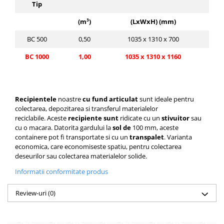
Tip
de i
(m³)
(LxWxH) (mm)
BC 500
0,50
1035 x 1310 x 700
BC 1000
1,00
1035 x 1310 x 1160
Recipientele
noastre
cu fund articulat
sunt ideale pentru
colectarea, depozitarea si transferul materialelor
reciclabile.
Aceste
recipiente sunt
ridicate
cu un
stivuitor
sau
cu o macara.
Datorita gardului la
sol de
100 mm
, aceste
containere pot fi transportate si cu un
transpalet
.
Varianta
economica, care economiseste spatiu, pentru colectarea
deseurilor sau colectarea materialelor solide.
Informatii conformitate produs
Review-uri
(0)