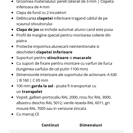
Grosimea materialului: pereti laterali de 3 mm |
Clapeta
inferioara de 4 mm
Clapa de fund cu 2 incuietori
Deblocarea
clapetei
inferioare tragand cablul de pe
scaunul stivuitorului
Clapa de jos
se inchide automat atunci cand este pusa
Profil de margine special pentru montarea colierei din
piatra
Protectie impotriva alunecarii neintentionate si
deschiderii
clapetei inferioare
Suporturi pentru
stivuitoare
si
macarale
Cu suport de fixare pentru montare cu varfuri de furca
(lungimea varfului de cel putin 1100 mm)
Dimensiunile interioare ale suportului de actionare: A 630
|
B 160 |
C 65 mm
100 mm
garda la sol
- poate fi
transportat
cu
un
transpalet
Vopsit, galben-portocaliu RAL 2000, rosu foc RAL 3000,
albastru deschis RAL 5012, verde reseda RAL 6011, gri
mouse RAL 7005 sau in versiune zincata
Cu marcaj CE
Continut
Dimensiuni
Cap