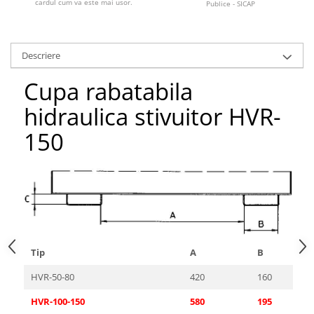
cardul cum va este mai usor.
Publice - SICAP
Pozitionere de sudura
Tip SB - cu bază rabatabilă
Instalatii de rotire
Nacela stivuitor
Platforme foarfeca
Translator stivuitor
Descriere
Prelungitor lame stivuitor CAM
Cupa rabatabila
attachments
hidraulica stivuitor HVR-
Atasamente profesionale CAM
Cleste ridicare butoi
150
Dispozitive ridicare butoaie
Tip
A
B
HVR-50-80
420
160
HVR-100-150
580
195