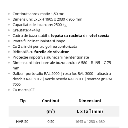
Continut: aproximativ 1,50 mc
Dimensiuni: LxLxH
1905 x 2030 x 955
mm
Capacitate de incarcare: 2500 kg
Greutate: 474 kg
Cadru de baza stabil si
lopata
cu
racleta
din
otel special
Poate fi inclinat inainte si inapoi
Cu 2 cilindri pentru golirea contorizata
Ridicabilă cu
furcile de stivuitor
Protectie impotriva alunecarii neintentionate
Dimensiuni interioare ale buzunarului:
A 580 |
B 195 |
C 75
mm
Galben-portocaliu RAL 2000 |
rosu foc RAL 3000 |
albastru
deschis RAL 5012 |
verde reseda RAL 6011 |
soarece gri RAL
7005
Cu marcaj CE
Tip
Continut
Dimensiuni
Cap
(m³)
L x l x Î
(mm)
HVR 50
0,50
1645 x 1230 x 680