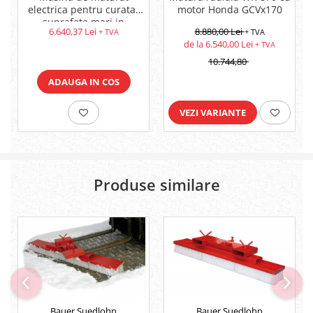
electrica pentru curatat
motor Honda GCVx170
suprafete mari in
6.640,37 Lei
8.880,00 Lei
+ TVA
+ TVA
depozite
de la 6.540,00 Lei
+ TVA
10.744,80
ADAUGA IN COS
VEZI VARIANTE
Produse similare
Bauer Suedlohn
Bauer Suedlohn