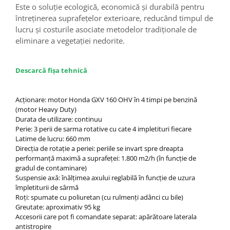
Este o soluție ecologică, economică și durabilă pentru
întreținerea suprafețelor exterioare, reducând timpul de
lucru și costurile asociate metodelor tradiționale de
eliminare a vegetației nedorite.
Descarcă fișa tehnică
Acționare: motor Honda GXV 160 OHV în 4 timpi pe benzină
(motor Heavy Duty)
Durata de utilizare: continuu
Perie: 3 perii de sarma rotative cu cate 4 impletituri fiecare
Latime de lucru: 660 mm
Direcția de rotație a periei: periile se invart spre dreapta
performanță maximă a suprafeței: 1.800 m2/h (în funcție de
gradul de contaminare)
Suspensie axă: înălțimea axului reglabilă în funcție de uzura
împletiturii de sârmă
Roți: spumate cu poliuretan (cu rulmenți adânci cu bile)
Greutate: aproximativ 95 kg
Accesorii care pot fi comandate separat: apărătoare laterala
antistropire