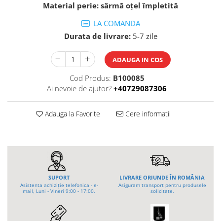
Material perie: sârmă oțel împletită
Tip 3S cu basculare pe 3 laturi
Ulei motor
Tip SK – model Heavy-Duty
LA COMANDA
Statii ulei
Tip BK – basculare prin rulare
Carucior butoi 200 L
Durata de livrare:
5-7 zile
Tip VD / VG
Ulei hidraulic
Tip GU / GU-E - compacte
Ulei pentru compresor
ADAUGA IN COS
Tip SGU - pentru span
Ridicare
Tip MGU - Minicontainer
Cod Produs:
B100085
LIZE
Ai nevoie de ajutor?
+40729087306
Tip SMGU - mini pentru span
Suport butelii
Tip RD - cu capac rotund
Tip BKC - de mare capacitate
Adauga la Favorite
Cere informatii
Automatizarea productiei
Tip DUO / TRIO
Scule
Tip NK - mecanism foarfeca
Curatenie
Prelungitoare furci stivuitor
Rezervor mobil motorina
Containere stivuibile
Sudura
SUPORT
LIVRARE ORIUNDE ÎN ROMÂNIA
Tip BSK - pentru deșeuri
Asistenta achiziție telefonica - e-
Asiguram transport pentru produsele
Traverse pentru BSK
mail, Luni - Vineri 9:00 - 17:00.
solicitate.
Sudare manuala
Tip SB - cu bază rabatabilă
Pozitionere de sudura
Nacela stivuitor
Instalatii de rotire