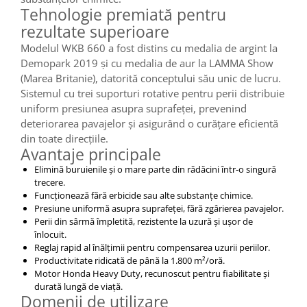
Tehnologie premiată pentru
rezultate superioare
Modelul WKB 660 a fost distins cu medalia de argint la
Demopark 2019 și cu medalia de aur la LAMMA Show
(Marea Britanie), datorită conceptului său unic de lucru.
Sistemul cu trei suporturi rotative pentru perii distribuie
uniform presiunea asupra suprafeței, prevenind
deteriorarea pavajelor și asigurând o curățare eficientă
din toate direcțiile.
Avantaje principale
Elimină buruienile și o mare parte din rădăcini într-o singură
trecere.
Funcționează fără erbicide sau alte substanțe chimice.
Presiune uniformă asupra suprafeței, fără zgârierea pavajelor.
Perii din sârmă împletită, rezistente la uzură și ușor de
înlocuit.
Reglaj rapid al înălțimii pentru compensarea uzurii periilor.
Productivitate ridicată de până la 1.800 m²/oră.
Motor Honda Heavy Duty, recunoscut pentru fiabilitate și
durată lungă de viață.
Domenii de utilizare