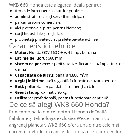
WKB 660 Honda este alegerea ideală pentru:
firme de întreținere a spațiilor publice;
administrații locale și servicii municipale;
parcări și zone comerciale;
alei pietonale și piste pentru biciclete;
curți industriale și logistice;
proprietăți private cu suprafețe pavate extinse.
Caracteristici tehnice
Motor:
Honda GXV 160 OHV, 4 timpi, benzină
Lățime de lucru:
660 mm
Sistem de periere:
3 perii rotative, fiecare cu 4 împletituri din
sârmă
Capacitate de lucru:
până la 1.800 m²/h
Reglaj înălțime:
axă reglabilă în funcție de uzura periilor
Roți:
poliuretan expandat cu rulmenți cu bile
Greutate:
aproximativ 95 kg
Utilizare:
profesională, pentru funcționare continuă
De ce să alegi WKB 660 Honda?
Prin combinația dintre motorul Honda de înaltă
fiabilitate și tehnologia exclusivă Westermann cu
angrenaj planetar, WKB 660 oferă una dintre cele mai
eficiente metode mecanice de combatere a buruienilor.