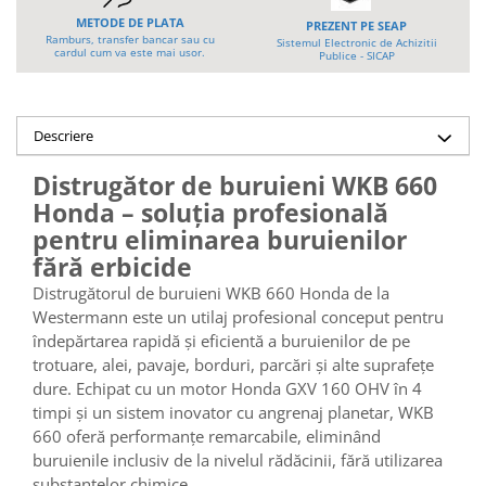
Platforme foarfeca
Translator stivuitor
METODE DE PLATA
PREZENT PE SEAP
Ramburs, transfer bancar sau cu
Sistemul Electronic de Achizitii
Prelungitor lame stivuitor CAM
cardul cum va este mai usor.
Publice - SICAP
attachments
Atasamente profesionale CAM
Descriere
Cleste ridicare butoi
Dispozitive ridicare butoaie
Distrugător de buruieni WKB 660
Honda – soluția profesională
pentru eliminarea buruienilor
fără erbicide
Distrugătorul de buruieni WKB 660 Honda de la
Westermann este un utilaj profesional conceput pentru
îndepărtarea rapidă și eficientă a buruienilor de pe
trotuare, alei, pavaje, borduri, parcări și alte suprafețe
dure. Echipat cu un motor Honda GXV 160 OHV în 4
timpi și un sistem inovator cu angrenaj planetar, WKB
660 oferă performanțe remarcabile, eliminând
buruienile inclusiv de la nivelul rădăcinii, fără utilizarea
substanțelor chimice.