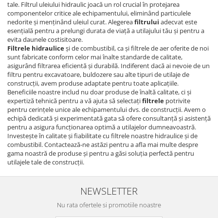
tale. Filtrul uleiului hidraulic joacă un rol crucial în protejarea
componentelor critice ale echipamentului, eliminând particulele
nedorite și menținând uleiul curat. Alegerea
filtrului
adecvat este
esențială pentru a prelungi durata de viață a utilajului tău și pentru a
evita daunele costisitoare.
Filtrele hidraulice
și de combustibil, ca și filtrele de aer oferite de noi
sunt fabricate conform celor mai înalte standarde de calitate,
asigurând filtrarea eficientă și durabilă. Indiferent dacă ai nevoie de un
filtru pentru excavatoare, buldozere sau alte tipuri de utilaje de
construcții, avem produse adaptate pentru toate aplicațiile.
Beneficiile noastre includ nu doar produse de înaltă calitate, ci și
expertiză tehnică pentru a vă ajuta să selectați
filtrele
potrivite
pentru cerințele unice ale echipamentului dvs. de construcții. Avem o
echipă dedicată și experimentată gata să ofere consultanță și asistență
pentru a asigura funcționarea optimă a utilajelor dumneavoastră.
Investește în calitate și fiabilitate cu filtrele noastre hidraulice și de
combustibil. Contactează-ne astăzi pentru a afla mai multe despre
gama noastră de produse și pentru a găsi soluția perfectă pentru
utilajele tale de construcții.
NEWSLETTER
Nu rata ofertele si promotiile noastre