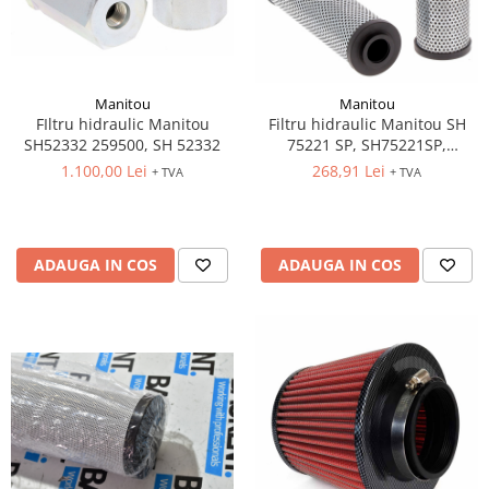
Manitou
Manitou
FIltru hidraulic Manitou
Filtru hidraulic Manitou SH
SH52332 259500, SH 52332
75221 SP, SH75221SP,
HF35479, 236094, HF35479,
1.100,00 Lei
268,91 Lei
+ TVA
+ TVA
236094, HY90304,
PT23295MPG
ADAUGA IN COS
ADAUGA IN COS