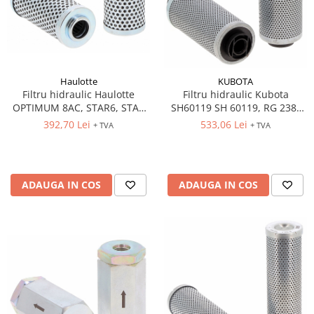
Haulotte
KUBOTA
Filtru hidraulic Haulotte
Filtru hidraulic Kubota
OPTIMUM 8AC, STAR6, STAR
SH60119 SH 60119, RG 238-
6P, STAR Haulotte 4000421770
6219-0 , RG 238-6219-1, HY
392,70 Lei
533,06 Lei
+ TVA
+ TVA
90300
ADAUGA IN COS
ADAUGA IN COS