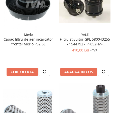
YALE
Merlo
Filtru stivuitor GPL 580043255
Capac filtru de aer incarcator
- 1544792 - PF052FM-
frontal Merlo P32.6L
2831706050
410,00 Lei
+ TVA
ADAUGA IN COS
CERE OFERTA