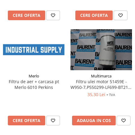
CERE OFERTA
CERE OFERTA
Merlo
Multimarca
Filtru de aer + carcasa pt
Filtru ulei motor 51459E -
Merlo 6010 Perkins
W950-7,P550299-LF699-BT217-
OP574-1- SO242-P554407-
35,30 Lei
+ TVA
WL7133
CERE OFERTA
ADAUGA IN COS