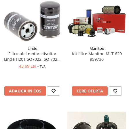
Linde
Manitou
Filtru ulei motor stivuitor
Kit filtre Manitou MLT 629
Linde H20T SO7022, SO 7022,
959730
0451103225, 4352191, Z1195,
43,69 Lei
+ TVA
H14W15, H14W27
ADAUGA IN COS
CERE OFERTA