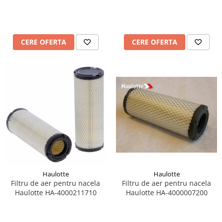
Pozitionere de sudura
Tip SB - cu bază rabatabilă
Instalatii de rotire
Nacela stivuitor
Platforme foarfeca
Translator stivuitor
CERE OFERTA
CERE OFERTA
Prelungitor lame stivuitor CAM
attachments
Atasamente profesionale CAM
Cleste ridicare butoi
Dispozitive ridicare butoaie
Haulotte
Haulotte
Filtru de aer pentru nacela
Filtru de aer pentru nacela
Haulotte HA-4000211710
Haulotte HA-4000007200