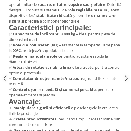
Pozitionere de sudura
operațiunilor de
sudare, nituire, vopsire sau șlefuire
. Datorită
Tip SB - cu bază rabatabilă
designului robust și sistemului de
role reglabile manual
, acest
Instalatii de rotire
Nacela stivuitor
dispozitiv oferă
stabilitate ridicată
și permite o
manevrare
Platforme foarfeca
sigură și precisă
a componentelor grele.
Translator stivuitor
Caracteristici principale:
Prelungitor lame stivuitor CAM
✅
Capacitate de încărcare:
3.000 kg
– ideal pentru piese de
attachments
dimensiuni mari
✅
Role din poliuretan (PU)
– rezistente la temperaturi de până
Atasamente profesionale CAM
la
90°C
, protejează suprafața pieselor
Cleste ridicare butoi
✅
Reglare manuală a rolelor
pentru adaptare rapidă la
diametrul piesei
Dispozitive ridicare butoaie
✅
Viteză de rotație variabilă liniar
, fără trepte, pentru control
optim al procesului
✅
Comutator direcție înainte/înapoi
, asigurând flexibilitate
maximă
✅
Control ușor
prin
pedală și comenzi pe cablu
, pentru o
operare eficientă și precisă
Avantaje:
🔹
Manipulare sigură și eficientă
a pieselor grele în ateliere și
linii de producție
🔹
Crește productivitatea
, reducând timpul necesar manevrării
componentelor cilindrice
🔹
Design compact și stabil
, ușor de integrat în orice spațiu de