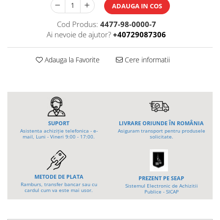
ADAUGA IN COS
Tip 3S cu basculare pe 3 laturi
Ulei motor
Tip SK – model Heavy-Duty
Statii ulei
Cod Produs:
4477-98-0000-7
Tip BK – basculare prin rulare
Ai nevoie de ajutor?
+40729087306
Carucior butoi 200 L
Tip VD / VG
Ulei hidraulic
Tip GU / GU-E - compacte
Ulei pentru compresor
Adauga la Favorite
Cere informatii
Tip SGU - pentru span
Ridicare
Tip MGU - Minicontainer
LIZE
Tip SMGU - mini pentru span
Suport butelii
Tip RD - cu capac rotund
Tip BKC - de mare capacitate
Automatizarea productiei
SUPORT
LIVRARE ORIUNDE ÎN ROMÂNIA
Tip DUO / TRIO
Scule
Asistenta achiziție telefonica - e-
Asiguram transport pentru produsele
Tip NK - mecanism foarfeca
mail, Luni - Vineri 9:00 - 17:00.
solicitate.
Curatenie
Prelungitoare furci stivuitor
Rezervor mobil motorina
Containere stivuibile
Sudura
METODE DE PLATA
Tip BSK - pentru deșeuri
PREZENT PE SEAP
Ramburs, transfer bancar sau cu
Sistemul Electronic de Achizitii
Traverse pentru BSK
cardul cum va este mai usor.
Sudare manuala
Publice - SICAP
Tip SB - cu bază rabatabilă
Pozitionere de sudura
Nacela stivuitor
Instalatii de rotire