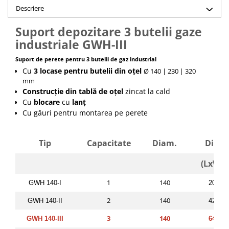
Platforme foarfeca
Descriere
Translator stivuitor
Prelungitor lame stivuitor CAM
Suport depozitare 3 butelii gaze
attachments
industriale GWH-III
Atasamente profesionale CAM
Suport de perete pentru 3 butelii de gaz industrial
Cleste ridicare butoi
Cu
3 locase pentru butelii din oțel
Ø 140 |
230 |
320
mm
Dispozitive ridicare butoaie
Construcție din tablă de oțel
zincat la cald
Cu
blocare
cu
lanț
Cu găuri pentru montarea pe perete
Tip
Capacitate
Diam.
Dimen
(LxWxH
1
140
GWH 140-I
200 x 
2
140
GWH 140-II
420 x 
3
140
GWH 140-III
640 x 