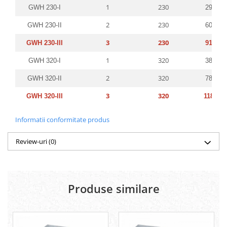
1
230
GWH 230-I
290 x 1
2
230
GWH 230-II
600 x 1
3
230
GWH 230-III
910 x 1
1
320
GWH 320-I
380 x 1
2
320
GWH 320-II
780 x 1
3
320
GWH 320-III
1180 x 
Informatii conformitate produs
Review-uri
(0)
Produse similare