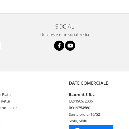
SOCIAL
Urmareste-ne in social media
DATE COMERCIALE
 Plata
Baurent S.R.L.
e Retur
J32/1909/2006
Produselor
RO19754560
Semaforului 19/52
L
Sibiu, Sibiu