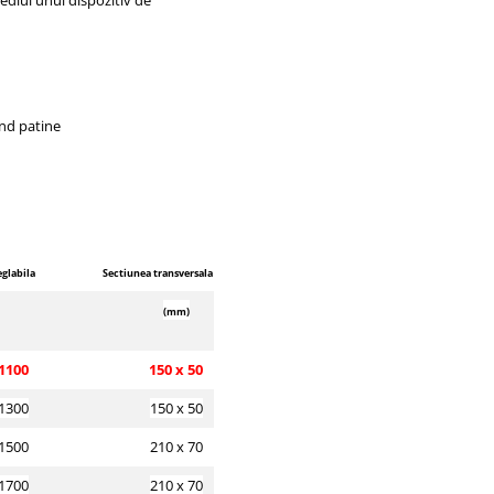
ediul unui dispozitiv de
ind patine
eglabila
Sectiunea transversala a furcii
(mm)
1100
150 x 50
1300
150 x 50
1500
210 x 70
1700
210 x 70