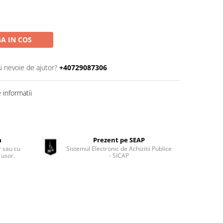
A IN COS
i nevoie de ajutor?
+40729087306
informatii
a
Prezent pe SEAP
 sau cu
Sistemul Electronic de Achizitii Publice
 usor.
- SICAP