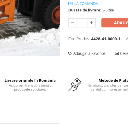
LA COMANDA
Durata de livrare:
3-5 zile
ADAUG
Cod Produs:
4428-41-0000-1
A
Adauga la Favorite
Cere 
Livrare oriunde în România
Metode de Plat
Asiguram transport pentru
Ramburs, transfer bancar
produsele solicitate.
cardul cum va este mai