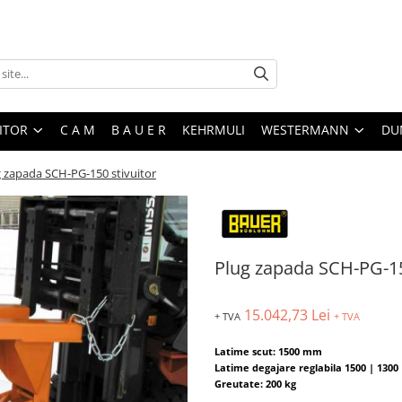
ITOR
C A M
B A U E R
KEHRMULI
WESTERMANN
DU
 zapada SCH-PG-150 stivuitor
Plug zapada SCH-PG-15
15.042,73 Lei
+ TVA
+ TVA
Latime scut: 1500 mm
Latime degajare reglabila 1500 | 130
Greutate: 200 kg