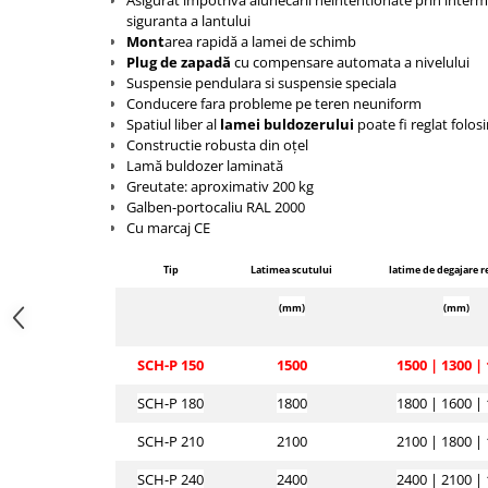
Asigurat impotriva alunecarii neintentionate prin interm
Pozitionere de sudura
Tip SB - cu bază rabatabilă
siguranta a lantului
Instalatii de rotire
Mont
area rapidă a lamei de schimb
Nacela stivuitor
Plug de zapadă
cu compensare automata a nivelului
Platforme foarfeca
Translator stivuitor
Suspensie pendulara si suspensie speciala
Conducere fara probleme pe teren neuniform
Prelungitor lame stivuitor CAM
Spatiul liber al
lamei buldozerului
poate fi reglat folos
attachments
Constructie robusta din oțel
Lamă buldozer laminată
Atasamente profesionale CAM
Greutate: aproximativ 200 kg
Cleste ridicare butoi
Galben-portocaliu RAL 2000
Cu marcaj CE
Dispozitive ridicare butoaie
Tip
Latimea scutului
latime de degajare r
(mm)
(mm)
SCH-P 150
1500
1500 |
1300 |
SCH-P 180
1800
1800 |
1600 |
SCH-P 210
2100
2100 |
1800 |
SCH-P 240
2400
2400 |
2100 |