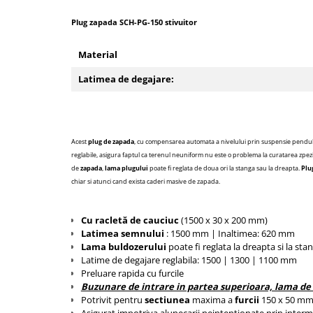
Tip SKM - pentru span
Uleiuri
Plug zapada SCH-PG-150 stivuitor
Tip 3S cu basculare pe 3 laturi
Ulei motor
Tip SK – model Heavy-Duty
Material
Statii ulei
Tip BK – basculare prin rulare
Carucior butoi 200 L
Latimea de degajare:
Tip VD / VG
Ulei hidraulic
Tip GU / GU-E - compacte
Ulei pentru compresor
Tip SGU - pentru span
Ridicare
Tip MGU - Minicontainer
Acest
plug de zapada
, cu compensarea automata a nivelului prin suspensie pendula 
LIZE
Tip SMGU - mini pentru span
reglabile, asigura faptul ca terenul neuniform nu este o problema la curatarea zpezi
de
zapada
,
lama
plugului
poate fi
reglata de doua ori la stanga sau la dreapta.
Plu
Suport butelii
Tip RD - cu capac rotund
chiar si
atunci cand exista caderi masive de
zapada.
Tip BKC - de mare capacitate
Automatizarea productiei
Tip DUO / TRIO
Scule
Cu racletă de cauciuc
(1500 x 30 x 200 mm)
Tip NK - mecanism foarfeca
Latimea semnului
: 1500 mm |
Inaltimea: 620 mm
Curatenie
Prelungitoare furci stivuitor
Lama buldozerului
poate fi reglata la dreapta si la stan
Rezervor mobil motorina
Latime de degajare reglabila: 1500 |
1300 |
1100 mm
Containere stivuibile
Preluare rapida cu furcile
Sudura
Buzunare de intrare in partea superioara, lama de 
Tip BSK - pentru deșeuri
Potrivit pentru
sectiunea
maxima a
furcii
150 x 50 mm,
Sudare manuala
Traverse pentru BSK