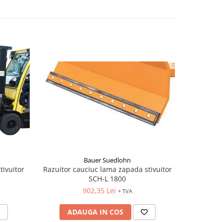
Bauer Suedlohn
Plug de 
ivuitor
Razuitor cauciuc lama zapada stivuitor
SCH-L 1800
902,35 Lei
+ TVA
AD
ADAUGA IN COS