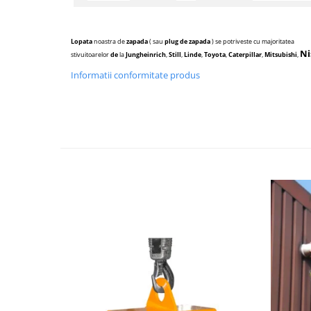
Lopata
noastra de
zapada
(
sau
plug de
zapada
) se potriveste cu majoritatea
Ni
stivuitoarelor
de
la
Jungheinrich
,
Still
,
Linde
,
Toyota
,
Caterpillar
,
Mitsubishi
,
Informatii conformitate produs