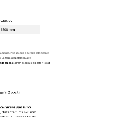
cauciuc
1500 mm
si suspensie speciala si curbele sale glisante
i.
La fel ca la
lopetele
noastre
g de
zapada
extrem de
robust si poate fi folosit
ga în 2 pozitii
curatare sub furci
 distanta furcii 420 mm