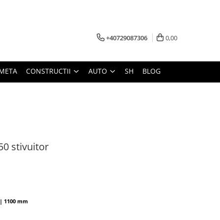
+40729087306
0,00
META
CONSTRUCTII
AUTO
SH
BLOG
0 stivuitor
0 | 1100 mm