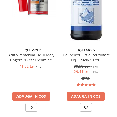
LIQUI MOLY
LIQUI MOLY
Aditiv motorină Liqui Moly
Ulei pentru lift autoutilitare
ungere ”Diesel Schmier”
Liqui Moly 1 litru
(5122) 150ml
41,32 Lei
39,50 Lei
+ TVA
+ TVA
29,41 Lei
+ TVA
47,79
ADAUGA IN COS
ADAUGA IN COS