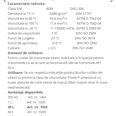
Caracteristici
tehnice:
Clasa SAE 80W SAE J 306
Densitate la 15 °C 0,880 g/cm³ DIN 51757
Viscozitate la 40 °C 93,4 mm²/s ASTM D 7042-04
Viscozitate la 100 °C 11,4 mm²/s ASTM D 7042-04
Viscozitate la -26 °C <= 150000 mPas ASTM D 2983-09
Indice de vascozitate 110 DIN ISO 2909
Punct de curgere -27 °C DIN ISO 3016
Punct de aprindere 218 °C DIN ISO 2592
Culoare L 3,5 DIN ISO 2049
Domenii de utilizare:
Pentru cutiile de transmisie intens solicitate şi în special pentru
transmisiile cu ax la care se recomandă ulei de transmisie API
GL4.
Utilizare:
Se vor respecta indicaţiile producătorilor cutiilor de
viteză cu privire la clasa de vâscozitate. Poate fi amestecat cu
toate uleiurile de cutie viteză de marcă. Efect maxim doar în stare
neamestecată.
Ambalaje disponibile
500 ml Art. nr. 1401
1 L Art. nr. 1020
20 L Art. nr. 1033
60 L Art. nr. 1039