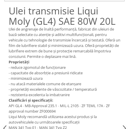
Pozitionere de sudura
Tip SB - cu bază rabatabilă
Ulei transmisie Liqui
Instalatii de rotire
Nacela stivuitor
Moly (GL4) SAE 80W 20L
Platforme foarfeca
Translator stivuitor
Ulei de angrenaje de înaltă performanță, fabricat din uleiuri de
Prelungitor lame stivuitor CAM
bază selectate cu atenție și aditivi multifuncționali, pentru
attachments
vehicule cu tehnologie de transmisie încercată și testată. Oferă un
Atasamente profesionale CAM
film de lubrifiere stabil și minimizează uzura. Oferă proprietăți de
lubrifiere extrem de bune și protecție remarcabilă împotriva
Cleste ridicare butoi
coroziunii. Permite o deplasare mai lină.
Proprietăți
Dispozitive ridicare butoaie
- reduce zgomotul de funcționare
- capacitate de absorbție a presiunii ridicate
- minimizează uzura
- nu atacă materialele comune de etanșare
- proprietăți excelente de vâscozitate / temperatură
- rezistenta excelenta la imbatranire
Clasificări şi specificaţii:
API GL4 ∙ MB-Approval 235.1 ∙ MIL-L 2105 ∙ ZF TEML 17A ∙ ZF
approval number ZF000694
Liqui Moly recomandă utilizarea acestui produs şi la
autovehiculele cu următoarele specificaţii
MAN 341 Typ E1 ∙ MAN 341 Typ Z2