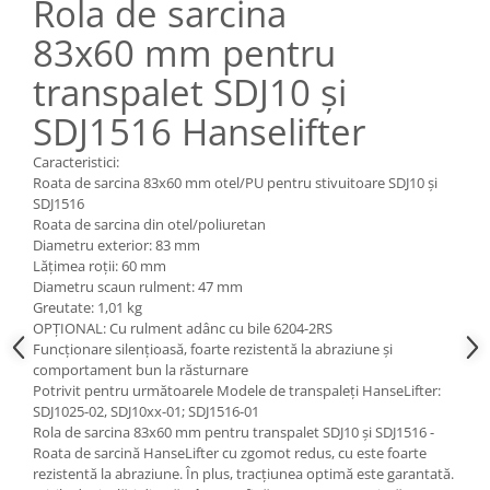
Rola de sarcina
Pozitionere de sudura
Tip SB - cu bază rabatabilă
83x60 mm pentru
Instalatii de rotire
Nacela stivuitor
Platforme foarfeca
transpalet SDJ10 și
Translator stivuitor
Prelungitor lame stivuitor CAM
SDJ1516 Hanselifter
attachments
Caracteristici:
Atasamente profesionale CAM
Roata de sarcina 83x60 mm otel/PU pentru stivuitoare SDJ10 și
SDJ1516
Cleste ridicare butoi
Roata de sarcina din otel/poliuretan
Dispozitive ridicare butoaie
Diametru exterior: 83 mm
Lățimea roții: 60 mm
Diametru scaun rulment: 47 mm
Greutate: 1,01 kg
OPȚIONAL: Cu rulment adânc cu bile 6204-2RS
Funcționare silențioasă, foarte rezistentă la abraziune și
comportament bun la răsturnare
Potrivit pentru următoarele Modele de transpaleți HanseLifter:
SDJ1025-02, SDJ10xx-01; SDJ1516-01
Rola de sarcina 83x60 mm pentru transpalet SDJ10 și SDJ1516 -
Roata de sarcină HanseLifter cu zgomot redus, cu este foarte
rezistentă la abraziune. În plus, tracțiunea optimă este garantată.