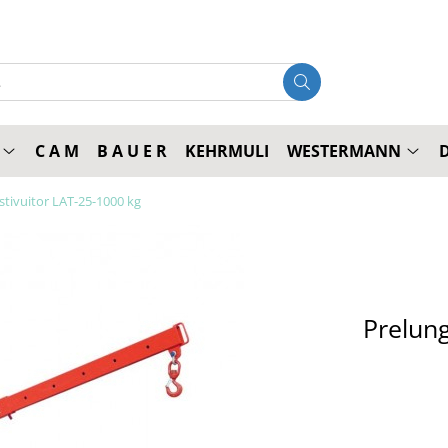
C A M
B A U E R
KEHRMULI
WESTERMANN
 stivuitor LAT-25-1000 kg
Prelung