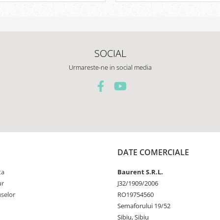
SOCIAL
Urmareste-ne in social media
DATE COMERCIALE
ta
Baurent S.R.L.
ur
J32/1909/2006
selor
RO19754560
Semaforului 19/52
Sibiu, Sibiu