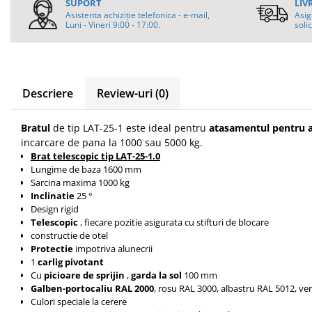
SUPORT
LIV
Tip 3S cu basculare pe 3 laturi
Asistenta achiziție telefonica - e-mail,
Asig
Ulei motor
Luni - Vineri 9:00 - 17:00.
solic
Tip SK – model Heavy-Duty
Statii ulei
Tip BK – basculare prin rulare
Carucior butoi 200 L
Tip VD / VG
Ulei hidraulic
Tip GU / GU-E - compacte
Ulei pentru compresor
Descriere
Review-uri
(0)
Tip SGU - pentru span
Ridicare
Tip MGU - Minicontainer
LIZE
Tip SMGU - mini pentru span
Bratul
de
tip LAT-25-1 este ideal pentru
atasamentul pentru 
incarcare de pana la 1000 sau 5000 kg.
Suport butelii
Tip RD - cu capac rotund
Brat telescopic tip LAT-25-1.0
Tip BKC - de mare capacitate
Automatizarea productiei
Lungime de baza 1600 mm
Tip DUO / TRIO
Sarcina maxima 1000 kg
Scule
Tip NK - mecanism foarfeca
Inclinatie
25 °
Curatenie
Design rigid
Prelungitoare furci stivuitor
Telescopic
, fiecare pozitie asigurata cu stifturi de blocare
Rezervor mobil motorina
Containere stivuibile
constructie de otel
Protectie
impotriva alunecrii
Sudura
Tip BSK - pentru deșeuri
1
carlig pivotant
Traverse pentru BSK
Sudare manuala
Cu
picioare de sprijin
,
garda la sol
100 mm
Tip SB - cu bază rabatabilă
Galben-portocaliu RAL 2000
, rosu RAL 3000, albastru RAL 5012, ve
Pozitionere de sudura
Culori speciale la cerere
Nacela stivuitor
Instalatii de rotire