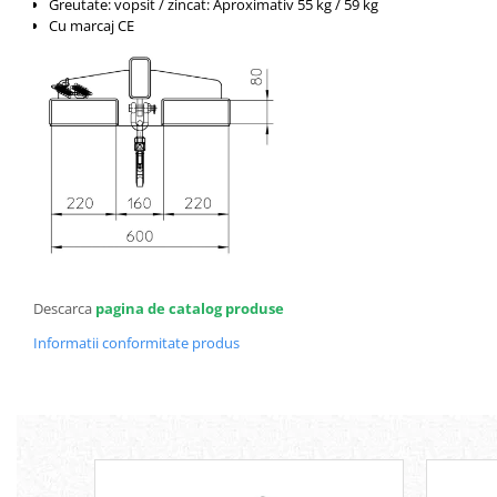
Greutate: vopsit / zincat: Aproximativ 55 kg / 59 kg
Platforme foarfeca
Translator stivuitor
Cu marcaj CE
Prelungitor lame stivuitor CAM
attachments
Atasamente profesionale CAM
Cleste ridicare butoi
Dispozitive ridicare butoaie
Descarca
pagina de catalog produse
Informatii conformitate produs