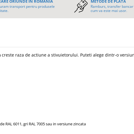
RARE ORIUNDE ÎN ROMÂNIA
METODE DE PLATA
uram transport pentru produsele
Ramburs, transfer bancar 
itate.
cum va este mai usor.
a
creste raza de actiune
a stivuietorului
.
Puteti alege dintr-o versiu
rde RAL 6011, gri RAL 7005 sau in versiune zincata