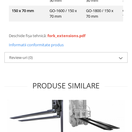
50 mm
50 mm
50 
150 x 70 mm
GO-1600 / 150 x
GO-1800 / 150 x
GO-20
70 mm
70 mm
70 
Deschide fișa tehnică:
fork_extensions.pdf
Informatii conformitate produs
Review-uri
(0)
PRODUSE SIMILARE