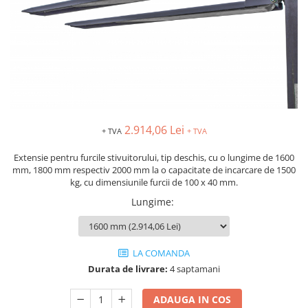
MOTO
Lăzi
Brate prelungitoare
Rafturi
Solutii intretinere lant moto
Lama de zapada
Suport / Stativ
Produse Liqui Moly
Matura stivuitor
Dulap substante chimice
Liqui Moly 5w30
Cupa Stivuitor
Cărucioare
Liqui Moly 5w40
Transpalete
Cupă cu acționare mecanică
Aditiv Liqui Moly
Platforme de lucru
Cupă cu acționare hidraulică
Sprayuri tehnice Liqui Moly
2.914,06 Lei
Sisteme de ridicare
+ TVA
+ TVA
Spray-uri tehnice
Chingi de ridicare
Piese de schimb
Extensie pentru furcile stivuitorului, tip deschis, cu o lungime de 1600
mm, 1800 mm respectiv 2000 mm la o capacitate de incarcare de 1500
Nacele
Piese Transpalete
kg, cu dimensiunile furcii de 100 x 40 mm.
Traverse
Electrice
Lungime
:
Cheie tachelaj
Hidraulice
Containere basculante
Piese stivuitor
Tip 4A - cu deblocare automată
Role si roti pentru lize
LA COMANDA
Tip AK - sistem abroll
Scaune pentru utilaje și stivuitoare
Durata de livrare:
4 saptamani
Tip EXPO - basculare prin rulare
Masini unelte
ADAUGA IN COS
Tip BKM - basculare prin rulare
Vaseline