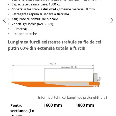
Capacitate de incarcare: 1500 kg
Constructie
stabila
din otel
- grosime material: 8 mm
Retragerea rapida si usoara a
furcilor
Asigurate cu stifturi de blocare
Vopsit, gri inchis (RAL 7021)
Cu marcaj CE
Pret per pereche
Lungimea furcii existente trebuie sa fie de cel
putin 60% din extensia totala a furcii!
Informatii tehnice: Lungimea prelungirii furcii
1600 mm
1800 mm
200
Pentru
sectiunea (l x