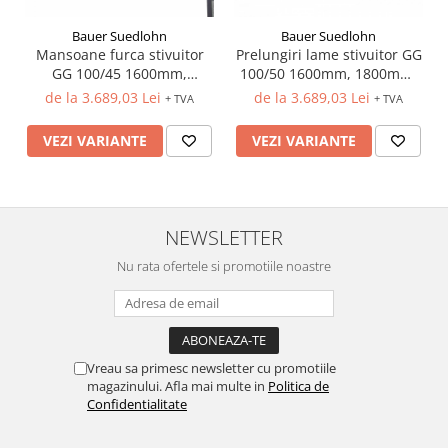
Bauer Suedlohn
Bauer Suedlohn
Mansoane furca stivuitor
Prelungiri lame stivuitor GG
GG 100/45 1600mm,
100/50 1600mm, 1800mm,
1800mm, 2000mm
2000mm
de la 3.689,03 Lei
de la 3.689,03 Lei
+ TVA
+ TVA
VEZI VARIANTE
VEZI VARIANTE
NEWSLETTER
Nu rata ofertele si promotiile noastre
Vreau sa primesc newsletter cu promotiile
magazinului. Afla mai multe in
Politica de
Confidentialitate