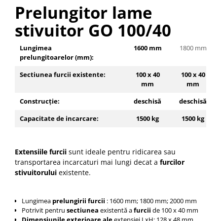
Pozitionere de sudura
Prelungitor lame
Tip SB - cu bază rabatabilă
Instalatii de rotire
Nacela stivuitor
stivuitor GO 100/40
Platforme foarfeca
Translator stivuitor
Lungimea
1600 mm
1800 mm
Prelungitor lame stivuitor CAM
prelungitoarelor (mm):
attachments
Sectiunea furcii existente:
100 x 40
100 x 40
Atasamente profesionale CAM
mm
mm
Cleste ridicare butoi
Construcție:
deschisă
deschisă
Dispozitive ridicare butoaie
Capacitate de incarcare:
1500 kg
1500 kg
Extensiile furcii
sunt ideale pentru ridicarea sau
transportarea incarcaturi mai lungi decat a
furcilor
stivuitorului
existente
.
Lungimea
prelungirii furcii
: 1600 mm; 1800 mm; 2000 mm
Potrivit pentru
sectiunea
existentă a
furcii
de 100 x 40 mm
Dimensiunile exterioare ale
extensiei LxH: 128 x 48 mm