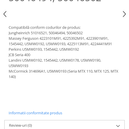
Pozitionere de sudura
Tip SB - cu bază rabatabilă
Instalatii de rotire
Nacela stivuitor
Platforme foarfeca
Translator stivuitor
Compatibilă conform codurilor de produs:
Prelungitor lame stivuitor CAM
Jungheinrich 51016521, 50046494, 50046502
attachments
Massey Ferguson 4223101M91, 4225392M91, 4223901M91,
1545442, U5MW0192, U5MW0193, 4225113M91, 4224441M91
Atasamente profesionale CAM
Perkins U5MW0193, 1545442, U5MW0192
Cleste ridicare butoi
JCB Seria 400
Landini U5MW0192, 1545442, U5MW0178, U5MW0190,
Dispozitive ridicare butoaie
U5MW0193
McCormick 314696A1, U5MW0193 (Seria MTX 110, MTX 125, MTX
140)
Informatii conformitate produs
Review-uri
(0)