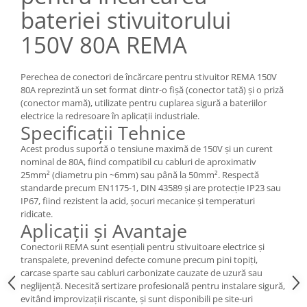
Pozitionere de sudura
bateriei stivuitorului
Tip SB - cu bază rabatabilă
Instalatii de rotire
Nacela stivuitor
150V 80A REMA
Platforme foarfeca
Translator stivuitor
Prelungitor lame stivuitor CAM
Perechea de conectori de încărcare pentru stivuitor REMA 150V
attachments
80A reprezintă un set format dintr-o fișă (conector tată) și o priză
(conector mamă), utilizate pentru cuplarea sigură a bateriilor
Atasamente profesionale CAM
electrice la redresoare în aplicații industriale.
Specificații Tehnice
Cleste ridicare butoi
Acest produs suportă o tensiune maximă de 150V și un curent
Dispozitive ridicare butoaie
nominal de 80A, fiind compatibil cu cabluri de aproximativ
25mm² (diametru pin ~6mm) sau până la 50mm². Respectă
standarde precum EN1175-1, DIN 43589 și are protecție IP23 sau
IP67, fiind rezistent la acid, șocuri mecanice și temperaturi
ridicate.
Aplicații și Avantaje
Conectorii REMA sunt esențiali pentru stivuitoare electrice și
transpalete, prevenind defecte comune precum pini topiți,
carcase sparte sau cabluri carbonizate cauzate de uzură sau
neglijență. Necesită sertizare profesională pentru instalare sigură,
evitând improvizații riscante, și sunt disponibili pe site-uri