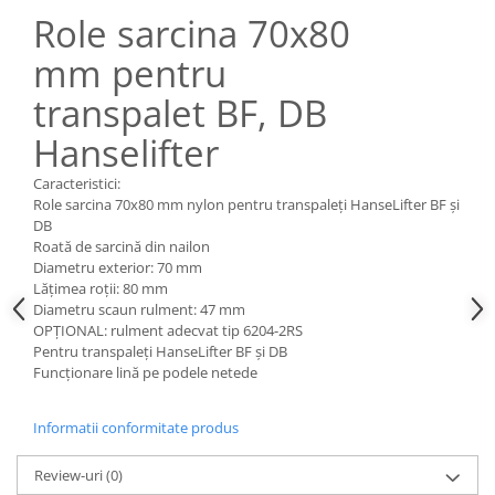
Pozitionere de sudura
Role sarcina 70x80
Tip SB - cu bază rabatabilă
Instalatii de rotire
Nacela stivuitor
mm pentru
Platforme foarfeca
Translator stivuitor
transpalet BF, DB
Prelungitor lame stivuitor CAM
Hanselifter
attachments
Atasamente profesionale CAM
Caracteristici:
Role sarcina 70x80 mm nylon pentru transpaleți HanseLifter BF și
Cleste ridicare butoi
DB
Dispozitive ridicare butoaie
Roată de sarcină din nailon
Diametru exterior: 70 mm
Lățimea roții: 80 mm
Diametru scaun rulment: 47 mm
OPȚIONAL: rulment adecvat tip 6204-2RS
Pentru transpaleți HanseLifter BF și DB
Funcționare lină pe podele netede
Informatii conformitate produs
Review-uri
(0)