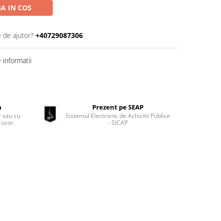
A IN COS
e de ajutor?
+40729087306
informatii
a
Prezent pe SEAP
 sau cu
Sistemul Electronic de Achizitii Publice
 usor.
- SICAP