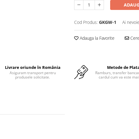
ADAUG
Cod Produs:
GKGW-1
Ai nevoi
Adauga la Favorite
Cere 
Livrare oriunde în România
Metode de Plat
Asiguram transport pentru
Ramburs, transfer bancar
produsele solicitate.
cardul cum va este mai