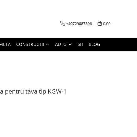
+40729087306
0,00
META
CONSTRUCTII
AUTO
SH
BLOG
ta pentru tava tip KGW-1