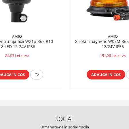
AMIO
AMIO
entru tijă fixă W21p R65 R10
Girofar magnetic W03M R65
18 LED 12-24V IP56
12/24V IP56
84,03 Lei
151,26 Lei
+ TVA
+ TVA
DAUGA IN COS
ADAUGA IN COS
SOCIAL
Urmareste-ne in social media