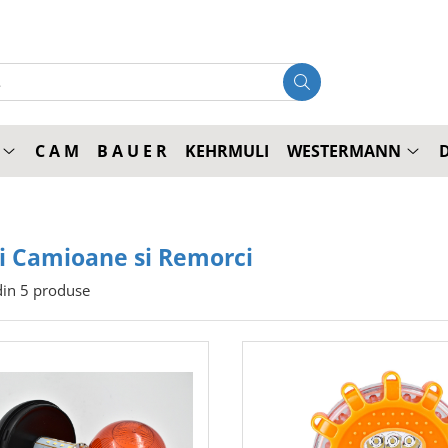
C A M
B A U E R
KEHRMULI
WESTERMANN
i Camioane si Remorci
in
5
produse