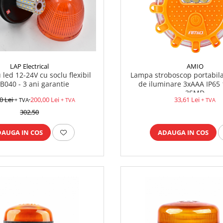
LAP Electrical
AMIO
 led 12-24V cu soclu flexibil
Lampa stroboscop portabila
B040 - 3 ani garantie
de iluminare 3xAAA IP65
3SMD
0 Lei
200,00 Lei
33,61 Lei
+ TVA
+ TVA
+ TVA
302,50
DAUGA IN COS
ADAUGA IN COS