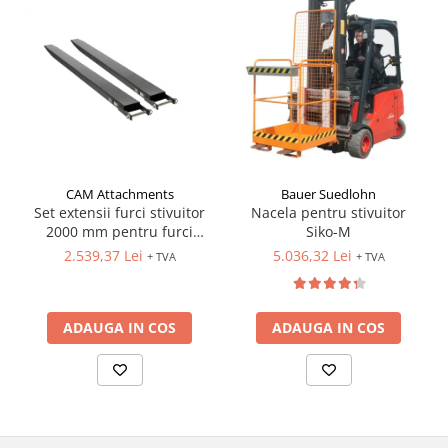
Pozitionere de sudura
Tip SB - cu bază rabatabilă
Instalatii de rotire
Nacela stivuitor
Platforme foarfeca
Translator stivuitor
Prelungitor lame stivuitor CAM
attachments
Atasamente profesionale CAM
Cleste ridicare butoi
CAM Attachments
Bauer Suedlohn
Set extensii furci stivuitor
Nacela pentru stivuitor
Dispozitive ridicare butoaie
2000 mm pentru furci
Siko-M
100x40 mm
2.539,37 Lei
5.036,32 Lei
+ TVA
+ TVA
ADAUGA IN COS
ADAUGA IN COS