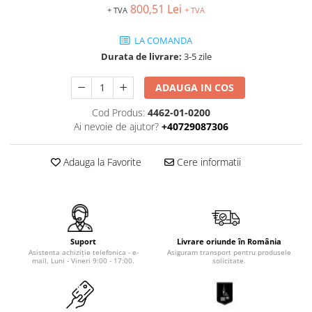
MOTO
Lăzi
800,51 Lei
Brate prelungitoare
+ TVA
+ TVA
Rafturi
Solutii intretinere lant moto
Lama de zapada
Suport / Stativ
Produse Liqui Moly
LA COMANDA
Matura stivuitor
Durata de livrare:
3-5 zile
Dulap substante chimice
Liqui Moly 5w30
Cupa Stivuitor
Cărucioare
Liqui Moly 5w40
ADAUGA IN COS
Transpalete
Cupă cu acționare mecanică
Aditiv Liqui Moly
Cod Produs:
4462-01-0200
Platforme de lucru
Cupă cu acționare hidraulică
Sprayuri tehnice Liqui Moly
Ai nevoie de ajutor?
+40729087306
Sisteme de ridicare
Spray-uri tehnice
Chingi de ridicare
Piese de schimb
Adauga la Favorite
Cere informatii
Nacele
Piese Transpalete
Traverse
Electrice
Cheie tachelaj
Hidraulice
Containere basculante
Piese stivuitor
Suport
Livrare oriunde în România
Tip 4A - cu deblocare automată
Role si roti pentru lize
Asistenta achiziție telefonica - e-
Asiguram transport pentru produsele
mail, Luni - Vineri 9:00 - 17:00.
solicitate.
Tip AK - sistem abroll
Scaune pentru utilaje și stivuitoare
Tip EXPO - basculare prin rulare
Masini unelte
Tip BKM - basculare prin rulare
Vaseline