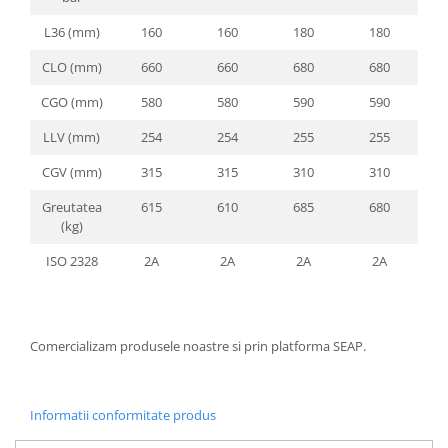
L36 (mm)
160
160
180
180
CLO (mm)
660
660
680
680
CGO (mm)
580
580
590
590
LLV (mm)
254
254
255
255
CGV (mm)
315
315
310
310
Greutatea
615
610
685
680
(kg)
ISO 2328
2A
2A
2A
2A
Comercializam produsele noastre si prin platforma SEAP.
Informatii conformitate produs