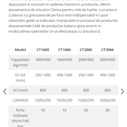
Pozitionere de sudura
depozitarii si montarii in vederea folosirii in productie, oferim
Tip SB - cu bază rabatabilă
atasamentul de stivuitor Clema pentru role de hartie. Lucrarea in
Instalatii de rotire
Nacela stivuitor
2 planuri cu greutatea de pe furci este indispensabil in cazul
Platforme foarfeca
obiectelor grele ce trebuiesc manipulate in procesul de productie.
Translator stivuitor
atasamentele CAM de productie italiana ajuta enorm in
Prelungitor lame stivuitor CAM
multitudinea operatiilor ce se efectueaza cu stivuitorul.
attachments
Atasamente profesionale CAM
Model
CT1665
CT1666
CT2065
CT2066
CT
Cleste ridicare butoi
Capacitate
1600/650
1600/650
2000/650
2000/650
25
Dispozitive ridicare butoaie
(kg/mm)
D1-D2
250-1300
450-1300
250-1300
450-1300
25
(mm)
H7 (mm)
850
850
850
850
L20xW20
1020x250
1020x250
1020x250
1020x250
110
forta
16
16
20
20
inclinare
kN.m/140
bar