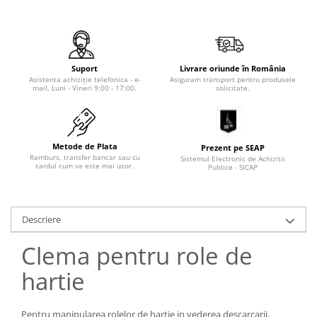
Tip SKM - pentru span
Uleiuri
Tip 3S cu basculare pe 3 laturi
Ulei motor
Tip SK – model Heavy-Duty
Statii ulei
Tip BK – basculare prin rulare
Suport
Livrare oriunde în România
Carucior butoi 200 L
Asistenta achiziție telefonica - e-
Asiguram transport pentru produsele
Tip VD / VG
mail, Luni - Vineri 9:00 - 17:00.
solicitate.
Ulei hidraulic
Tip GU / GU-E - compacte
Ulei pentru compresor
Tip SGU - pentru span
Ridicare
Tip MGU - Minicontainer
Metode de Plata
Prezent pe SEAP
LIZE
Tip SMGU - mini pentru span
Ramburs, transfer bancar sau cu
Sistemul Electronic de Achizitii
cardul cum va este mai usor.
Publice - SICAP
Suport butelii
Tip RD - cu capac rotund
Tip BKC - de mare capacitate
Automatizarea productiei
Tip DUO / TRIO
Scule
Descriere
Tip NK - mecanism foarfeca
Curatenie
Clema pentru role de
Prelungitoare furci stivuitor
Rezervor mobil motorina
Containere stivuibile
hartie
Sudura
Tip BSK - pentru deșeuri
Sudare manuala
Traverse pentru BSK
Pentru manipularea rolelor de hartie in vederea descarcarii,