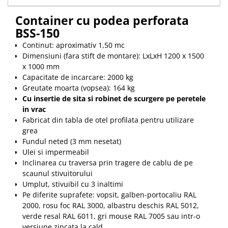
Platforme foarfeca
Translator stivuitor
Container cu podea perforata
Prelungitor lame stivuitor CAM
BSS-150
attachments
Continut: aproximativ 1,50 mc
Atasamente profesionale CAM
Dimensiuni (fara stift de montare): LxLxH 1200 x 1500
Cleste ridicare butoi
x 1000 mm
Capacitate de incarcare: 2000 kg
Dispozitive ridicare butoaie
Greutate moarta (vopsea): 164 kg
Cu insertie de sita si robinet de scurgere pe peretele
in vrac
Fabricat din tabla de otel profilata pentru utilizare
grea
Fundul neted (3 mm nesetat)
Ulei si impermeabil
Inclinarea cu traversa prin tragere de cablu de pe
scaunul stivuitorului
Umplut, stivuibil cu 3 inaltimi
Pe diferite suprafete: vopsit, galben-portocaliu RAL
2000, rosu foc RAL 3000, albastru deschis RAL 5012,
verde resal RAL 6011, gri mouse RAL 7005 sau intr-o
versiune zincata la cald