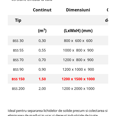
Continut
Dimensiuni
Capa
Tip
de in
(
m³
)
(LxWxH) (mm)
(
30
0,30
800 x 600 x 600
BSS
55
0,55
1000 x 800 x 900
1
BSS
70
0,70
1200 x 800 x 900
1
BSS
90
0,90
1200 x 1000 x 900
2
BSS
150
1,50
1200 x 1500 x 1000
2
BSS
200
2,00
1200 x 2000 x 1000
2
BSS
Ideal pentru separarea lichidelor de solide precum si colectarea si
eliminarea de marfuri in
vrac si deseuri industriale de toate