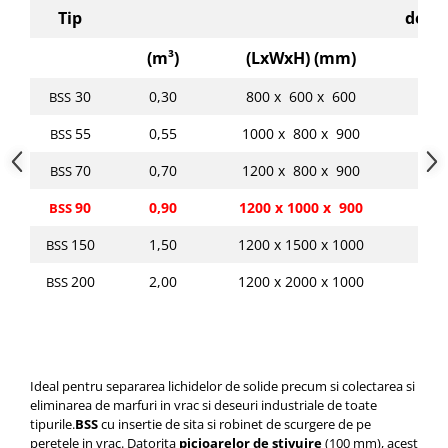
Tip
de in
(
m³
)
(LxWxH) (mm)
(
30
0,30
800 x 600 x 600
BSS
55
0,55
1000 x 800 x 900
1
BSS
70
0,70
1200 x 800 x 900
1
BSS
90
0,90
1200 x 1000 x 900
2
BSS
150
1,50
1200 x 1500 x 1000
2
BSS
200
2,00
1200 x 2000 x 1000
2
BSS
Ideal pentru separarea lichidelor de solide precum si colectarea si
eliminarea de marfuri in
vrac si deseuri industriale de toate
tipurile.
BSS
cu insertie de sita si robinet de scurgere de pe
peretele in vrac
.
Datorita
picioarelor de stivuire
(100 mm), acest