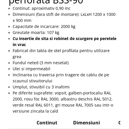
Pozitionere de sudura
Tip SB - cu bază rabatabilă
Continut: aproximativ 0,90 mc
Instalatii de rotire
Nacela stivuitor
Dimensiuni (fara stift de montare): LxLxH 1200 x 1000
Platforme foarfeca
x 900 mm
Translator stivuitor
Capacitate de incarcare: 2000 kg
Prelungitor lame stivuitor CAM
Greutate moarta: 107 kg
attachments
Cu insertie de sita si robinet de scurgere pe peretele
in vrac
Atasamente profesionale CAM
Fabricat din tabla de otel profilata pentru utilizare
Cleste ridicare butoi
grea
Fundul neted (3 mm nesetat)
Dispozitive ridicare butoaie
Ulei si impermeabil
Inclinarea cu traversa prin tragere de cablu de pe
scaunul stivuitorului
Umplut, stivuibil cu 3 inaltimi
Pe diferite suprafete: vopsit, galben-portocaliu RAL
2000, rosu foc RAL 3000, albastru deschis RAL 5012,
verde resal RAL 6011, gri mouse RAL 7005 sau intr-o
versiune zincata la cald
Continut
Dimensiuni
Capa