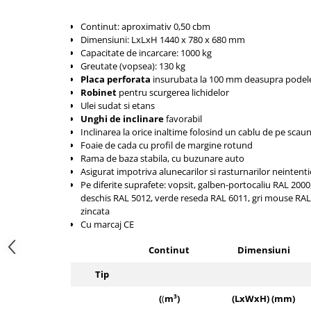
Pozitionere de sudura
Tip SB - cu bază rabatabilă
Continut: aproximativ 0,50 cbm
Instalatii de rotire
Nacela stivuitor
Dimensiuni: LxLxH
1440 x 780 x 680
mm
Platforme foarfeca
Translator stivuitor
Capacitate de incarcare: 1000 kg
Greutate (vopsea): 130 kg
Prelungitor lame stivuitor CAM
Placa perforata
insurubata la
100 mm deasupra podelei
attachments
Robinet
pentru scurgerea lichidelor
Ulei sudat si etans
Atasamente profesionale CAM
Unghi de inclinare
favorabil
Cleste ridicare butoi
Inclinarea la orice inaltime folosind un cablu de pe scaun
Foaie de cada cu profil de margine rotund
Dispozitive ridicare butoaie
Rama de baza stabila, cu buzunare auto
Asigurat impotriva alunecarilor si rasturnarilor neintent
Pe diferite suprafete: vopsit, galben-portocaliu RAL 2000
deschis RAL 5012, verde reseda RAL 6011, gri mouse RAL 
zincata
Cu marcaj CE
Continut
Dimensiuni
Tip
(
(
m³
)
(LxWxH) (mm)