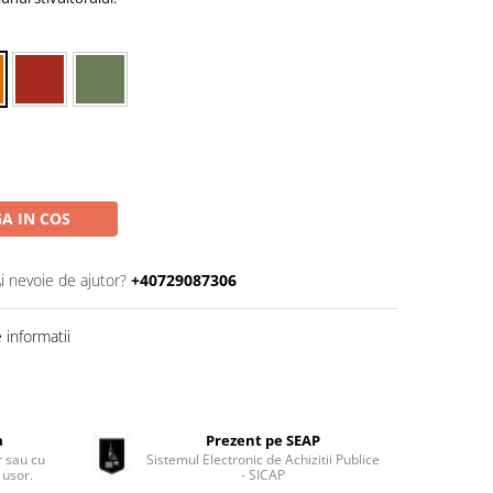
A IN COS
i nevoie de ajutor?
+40729087306
informatii
a
Prezent pe SEAP
 sau cu
Sistemul Electronic de Achizitii Publice
 usor.
- SICAP