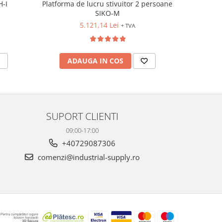
H-I
Platforma de lucru stivuitor 2 persoane
Nacela 3
SIKO-M
5.121,14 Lei
+ TVA
ADAUGA IN COS
AD
SUPORT CLIENTI
09:00-17:00
+40729087306
comenzi@industrial-supply.ro