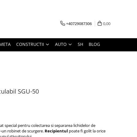
+40729087306
0,00
META
CONSTRUCTII
AUTO
SH
BLOG
culabil SGU-50
tat special pentru colectarea si separarea lichidelor de
r-un
robinet de scurgere
.
Recipientul
poate fi
golit
la orice
unul stivuitorului.