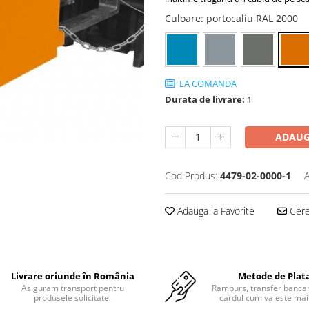
Culoare
: portocaliu RAL 2000
LA COMANDA
Durata de livrare:
1
ADAUG
Cod Produs:
4479-02-0000-1
A
Adauga la Favorite
Cere 
Livrare oriunde în România
Metode de Plat
Asiguram transport pentru
Ramburs, transfer bancar
produsele solicitate.
cardul cum va este mai