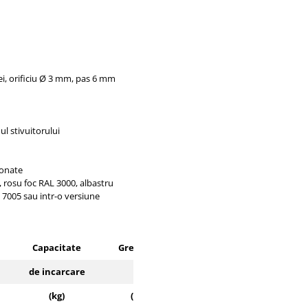
, orificiu Ø 3 mm, pas 6 mm
ul stivuitorului
ionate
, rosu foc RAL 3000, albastru
7005 sau intr-o versiune
Capacitate
Greutate
de incarcare
(kg)
(kg)