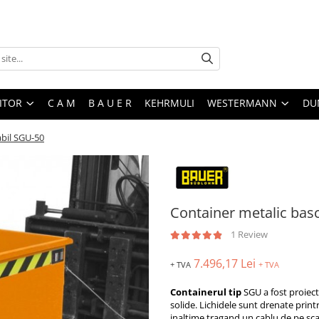
ITOR
C A M
B A U E R
KEHRMULI
WESTERMANN
DU
abil SGU-50
Container metalic bas
1 Review
7.496,17 Lei
+ TVA
+ TVA
Containerul tip
SGU
a fost proiec
solide
.
Lichidele sunt drenate print
inaltime tragand un cablu de pe sca