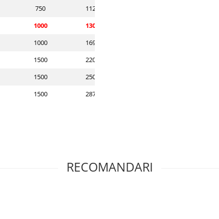
750
112 / 121
1000
130 / 140
1000
169 / 182
1500
220 / 237
1500
250 / 270
1500
287 / 308
RECOMANDARI