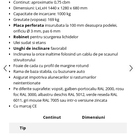
Continut: aproximativ 0,75 cbm
Dimensiuni: LxLxH
1440 x 1280 x 680
mm
Capacitate de incarcare: 1000 kg
Greutate (vopsea): 169 kg
Placa perforata
insurubata la
100 mm deasupra podelei,
orificiu Ø 3 mm, pas 6 mm
Robinet
pentru scurgerea lichidelor
Ulei sudat si etans
Unghi de inclinare
favorabil
Inclinarea la orice inaltime folosind un cablu de pe scaunul
stivuitorului
Foaie de cada cu profil de margine rotund
Rama de baza stabila, cu buzunare auto
Asigurat impotriva alunecarilor si rasturnarilor
neintentionate
Pe diferite suprafete: vopsit, galben-portocaliu RAL 2000, rosu
foc RAL 3000, albastru deschis RAL 5012, verde reseda RAL
6011, gri mouse RAL 7005 sau intr-o versiune zincata
Cu marcaj CE
Continut
Dimensiuni
Cap
Tip
de i