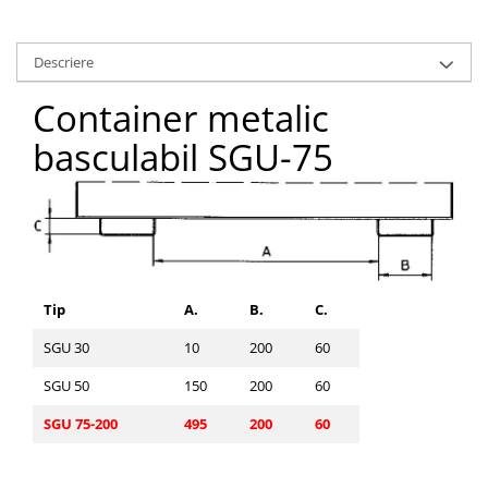
Pozitionere de sudura
Tip SB - cu bază rabatabilă
Instalatii de rotire
Nacela stivuitor
Descriere
Platforme foarfeca
Translator stivuitor
Container metalic
Prelungitor lame stivuitor CAM
attachments
basculabil SGU-75
Atasamente profesionale CAM
Cleste ridicare butoi
Dispozitive ridicare butoaie
Tip
A.
B.
C.
SGU 30
10
200
60
SGU 50
150
200
60
SGU 75-200
495
200
60