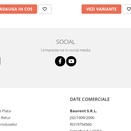
ADAUGA IN COS
VEZI VARIANTE
SOCIAL
Urmareste-ne in social media
DATE COMERCIALE
 Plata
Baurent S.R.L.
e Retur
J32/1909/2006
Produselor
RO19754560
Semaforului 19/52