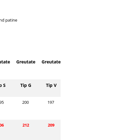
ind patine
utate
Greutate
Greutate
p S
Tip G
Tip V
95
200
197
06
212
209