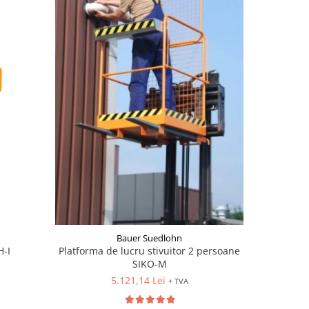
Bauer Suedlohn
H-I
Platforma de lucru stivuitor 2 persoane
Nacela 3
SIKO-M
5.121,14 Lei
+ TVA