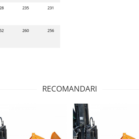
28
235
231
52
260
256
RECOMANDARI