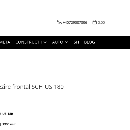
+40729087306
0,00
META
CONSTRUCTII
AUTO
SH
BLOG
ezire frontal SCH-US-180
H-US-180
0 | 1300 mm