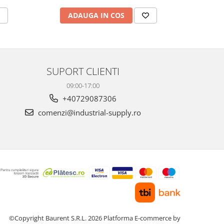
ADAUGA IN COS
AD
SUPORT CLIENTI
09:00-17:00
+40729087306
comenzi@industrial-supply.ro
©Copyright Baurent S.R.L. 2026
Platforma E-commerce by