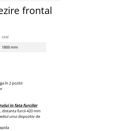
zire frontal
otel
1800 mm
ga în 2 pozitii
or
lui in fata furcilor
 distanta furcii 420 mm
ediul unui dispozitiv de
rapida