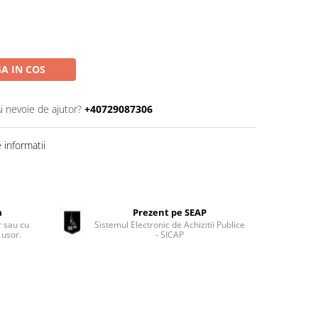
A IN COS
i nevoie de ajutor?
+40729087306
informatii
a
Prezent pe SEAP
 sau cu
Sistemul Electronic de Achizitii Publice
 usor.
- SICAP