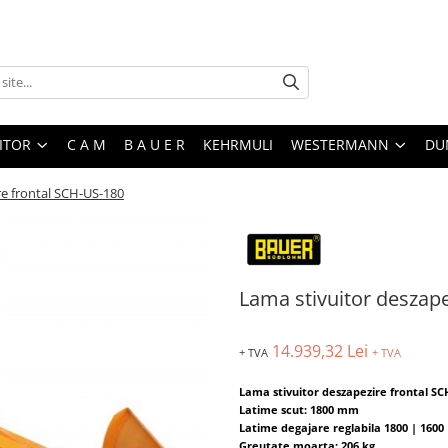
ITOR
C A M
B A U E R
KEHRMULI
WESTERMANN
DU
re frontal SCH-US-180
Lama stivuitor deszap
14.939,32 Lei
+ TVA
+ TVA
Lama stivuitor deszapezire frontal SC
Latime scut: 1800 mm
Latime degajare reglabila 1800 | 160
Greutate moarta: 206 kg