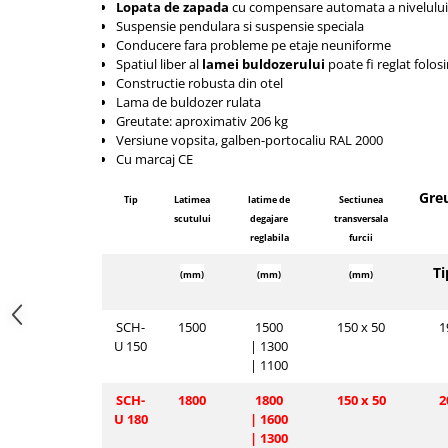
Lopata de zapada
cu compensare automata a nivelului
Pozitionere de sudura
Tip SB - cu bază rabatabilă
Suspensie pendulara si suspensie speciala
Instalatii de rotire
Nacela stivuitor
Conducere fara probleme pe etaje neuniforme
Spatiul liber al
lamei buldozerului
poate fi reglat folos
Platforme foarfeca
Translator stivuitor
Constructie robusta din otel
Lama de buldozer rulata
Prelungitor lame stivuitor CAM
Greutate
: aproximativ 206 kg
attachments
Versiune vopsita, galben-portocaliu RAL 2000
Atasamente profesionale CAM
Cu marcaj CE
Cleste ridicare butoi
Gre
Tip
Latimea
latime de
Sectiunea
Dispozitive ridicare butoaie
scutului
degajare
transversala
reglabila
furcii
Ti
(mm)
(mm)
(mm)
SCH-
1500
1500
150 x 50
1
U 150
|
1300
|
1100
SCH-
1800
1800
150 x 50
2
U 180
|
1600
|
1300