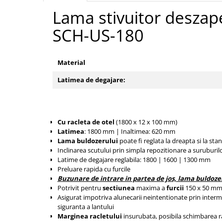
Tip SKM - pentru span
Lama stivuitor deszape
Uleiuri
Tip 3S cu basculare pe 3 laturi
Ulei motor
SCH-US-180
Tip SK – model Heavy-Duty
Statii ulei
Tip BK – basculare prin rulare
Carucior butoi 200 L
Tip VD / VG
Material
Ulei hidraulic
Tip GU / GU-E - compacte
Ulei pentru compresor
Latimea de degajare:
Tip SGU - pentru span
Ridicare
Tip MGU - Minicontainer
LIZE
Tip SMGU - mini pentru span
Cu racleta de otel
(1800 x 12 x 100 mm)
Suport butelii
Tip RD - cu capac rotund
Latimea
: 1800 mm |
Inaltimea: 620 mm
Tip BKC - de mare capacitate
Automatizarea productiei
Lama buldozerului
poate fi reglata la dreapta si la stan
Tip DUO / TRIO
Inclinarea scutului prin simpla repozitionare a suruburil
Scule
Latime de degajare reglabila: 1800 |
1600 |
1300 mm
Tip NK - mecanism foarfeca
Preluare rapida cu furcile
Curatenie
Prelungitoare furci stivuitor
Buzunare de intrare in partea de jos, lama buldozeru
Rezervor mobil motorina
Potrivit pentru
sectiunea
maxima a
furcii
150 x 50 mm,
Containere stivuibile
Asigurat impotriva alunecarii neintentionate prin interm
Sudura
Tip BSK - pentru deșeuri
siguranta a lantului
Sudare manuala
Marginea racletului
insurubata, posibila schimbarea 
Traverse pentru BSK