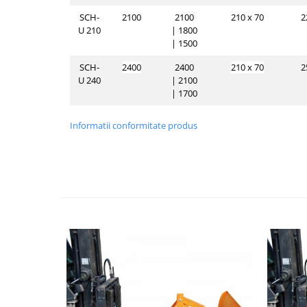
SCH-
2100
2100
210 x 70
2
U 210
|
1800
|
1500
SCH-
2400
2400
210 x 70
2
U 240
|
2100
|
1700
Informatii conformitate produs