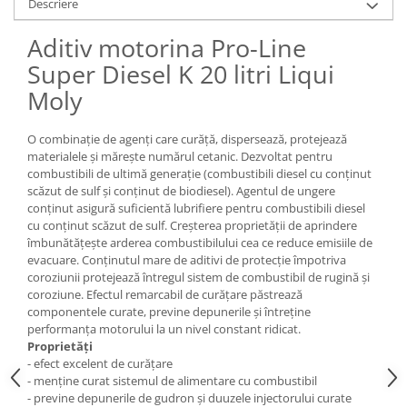
Descriere
Pozitionere de sudura
Tip SB - cu bază rabatabilă
Instalatii de rotire
Aditiv motorina Pro-Line
Nacela stivuitor
Platforme foarfeca
Super Diesel K 20 litri Liqui
Translator stivuitor
Moly
Prelungitor lame stivuitor CAM
attachments
O combinație de agenți care curăță, dispersează, protejează
Atasamente profesionale CAM
materialele și mărește numărul cetanic. Dezvoltat pentru
Cleste ridicare butoi
combustibili de ultimă generație (combustibili diesel cu conținut
scăzut de sulf și conținut de biodiesel). Agentul de ungere
Dispozitive ridicare butoaie
conținut asigură suficientă lubrifiere pentru combustibili diesel
cu conținut scăzut de sulf. Creșterea proprietății de aprindere
îmbunătățește arderea combustibilului cea ce reduce emisiile de
evacuare. Conținutul mare de aditivi de protecție împotriva
coroziunii protejează întregul sistem de combustibil de rugină și
coroziune. Efectul remarcabil de curățare păstrează
componentele curate, previne depunerile și întreține
performanța motorului la un nivel constant ridicat.
Proprietăți
- efect excelent de curățare
- menține curat sistemul de alimentare cu combustibil
- previne depunerile de gudron și duuzele injectorului curate