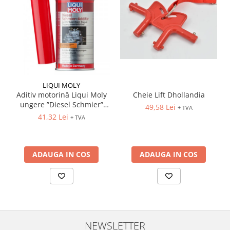
LIQUI MOLY
Aditiv motorină Liqui Moly
Cheie Lift Dhollandia
ungere ”Diesel Schmier”
49,58 Lei
+ TVA
(5122) 150ml
41,32 Lei
+ TVA
ADAUGA IN COS
ADAUGA IN COS
NEWSLETTER