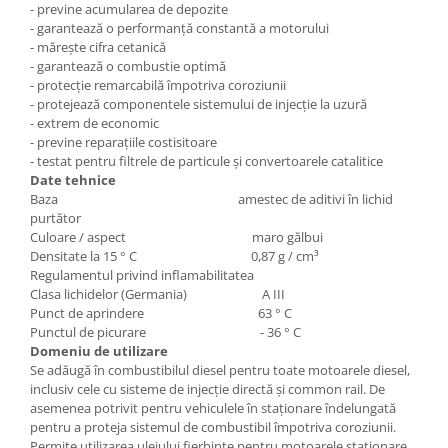
- previne acumularea de depozite
- garantează o performanță constantă a motorului
- mărește cifra cetanică
- garantează o combustie optimă
- protecție remarcabilă împotriva coroziunii
- protejează componentele sistemului de injecție la uzură
- extrem de economic
- previne reparațiile costisitoare
- testat pentru filtrele de particule și convertoarele catalitice
Date tehnice
Baza amestec de aditivi în lichid
purtător
Culoare / aspect maro gălbui
Densitate la 15 ° C 0,87 g / cm³
Regulamentul privind inflamabilitatea
Clasa lichidelor (Germania) A III
Punct de aprindere 63 ° C
Punctul de picurare - 36 ° C
Domeniu de utilizare
Se adăugă în combustibilul diesel pentru toate motoarele diesel,
inclusiv cele cu sisteme de injecție directă și common rail. De
asemenea potrivit pentru vehiculele în staționare îndelungată
pentru a proteja sistemul de combustibil împotriva coroziunii.
Permite utilizarea uleiului fierbinte pentru motoarele staționare.