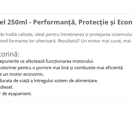
el 250ml - Performanță, Protecție și Ec
de înaltă calitate, ideal pentru întreținerea și protejarea sistemul
enind formarea lor ulterioară. Rezultatul? Un motor mai curat, mai
torină:
 depunerile ce afectează funcționarea motorului.
orinei pentru o pornire mai lină și combustie mai eficientă.
te un motor economic.
urata de viață a întregului sistem de alimentare.
odiesel.
or de eșapament.