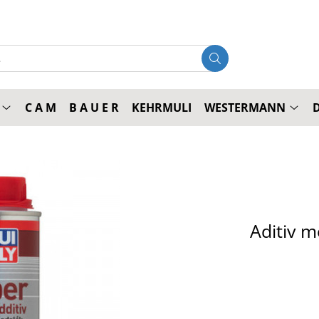
C A M
B A U E R
KEHRMULI
WESTERMANN
Aditiv m