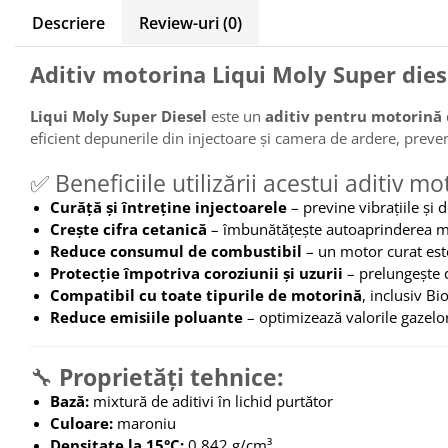
Tip 3S cu basculare pe 3 laturi
Descriere
Review-uri
(0)
Ulei motor
Tip SK – model Heavy-Duty
Statii ulei
Tip BK – basculare prin rulare
Aditiv motorina Liqui Moly Super dies
Carucior butoi 200 L
Tip VD / VG
Ulei hidraulic
Tip GU / GU-E - compacte
Liqui Moly Super Diesel
este un
aditiv pentru motorină
Ulei pentru compresor
Tip SGU - pentru span
eficient depunerile din injectoare și camera de ardere, prev
Ridicare
Tip MGU - Minicontainer
LIZE
✅ Beneficiile utilizării acestui aditiv mo
Tip SMGU - mini pentru span
Suport butelii
Tip RD - cu capac rotund
Curăță și întreține injectoarele
– previne vibrațiile și
Crește cifra cetanică
– îmbunătățește autoaprinderea mot
Tip BKC - de mare capacitate
Automatizarea productiei
Reduce consumul de combustibil
– un motor curat es
Tip DUO / TRIO
Scule
Protecție împotriva coroziunii și uzurii
– prelungește d
Tip NK - mecanism foarfeca
Compatibil cu toate tipurile de motorină
, inclusiv Bi
Curatenie
Prelungitoare furci stivuitor
Reduce emisiile poluante
– optimizează valorile gazel
Rezervor mobil motorina
Containere stivuibile
Sudura
Tip BSK - pentru deșeuri
🔧
Proprietăți tehnice:
Traverse pentru BSK
Sudare manuala
Bază:
mixtură de aditivi în lichid purtător
Tip SB - cu bază rabatabilă
Pozitionere de sudura
Culoare:
maroniu
Nacela stivuitor
Instalatii de rotire
Densitate la 15°C:
0,842 g/cm³