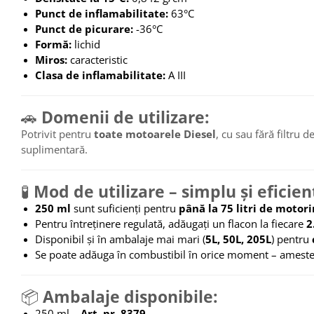
Platforme foarfeca
Translator stivuitor
Punct de inflamabilitate:
63°C
Punct de picurare:
-36°C
Prelungitor lame stivuitor CAM
Formă:
lichid
attachments
Miros:
caracteristic
Atasamente profesionale CAM
Clasa de inflamabilitate:
A III
Cleste ridicare butoi
🚗
Domenii de utilizare:
Dispozitive ridicare butoaie
Potrivit pentru
toate motoarele Diesel
, cu sau fără filtru 
suplimentară.
🧪
Mod de utilizare – simplu și eficien
250 ml
sunt suficienți pentru
până la 75 litri de motor
Pentru întreținere regulată, adăugați un flacon la fiecare
2
Disponibil și în ambalaje mai mari (
5L, 50L, 205L
) pentru
Se poate adăuga în combustibil în orice moment – ameste
📦
Ambalaje disponibile:
250 ml –
Art. nr. 8379