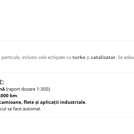
de particule, inclusiv cele echipate cu
turbo
și
catalizator
. Se adau
t:
ină
(raport dozare 1:300).
.000 km
.
camioane, flote și aplicații industriale
.
cul se face automat.