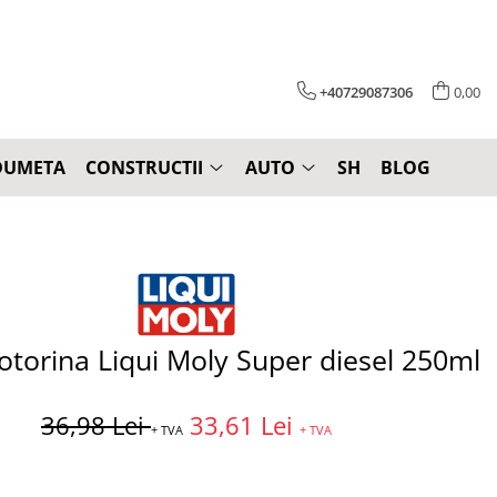
+40729087306
0,00
DUMETA
CONSTRUCTII
AUTO
SH
BLOG
otorina Liqui Moly Super diesel 250ml
36,98 Lei
33,61 Lei
+ TVA
+ TVA