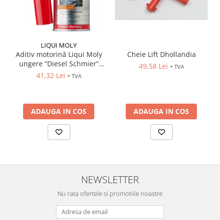
LIQUI MOLY
Aditiv motorină Liqui Moly
Cheie Lift Dhollandia
ungere ”Diesel Schmier”
49,58 Lei
+ TVA
(5122) 150ml
41,32 Lei
+ TVA
ADAUGA IN COS
ADAUGA IN COS
NEWSLETTER
Nu rata ofertele si promotiile noastre