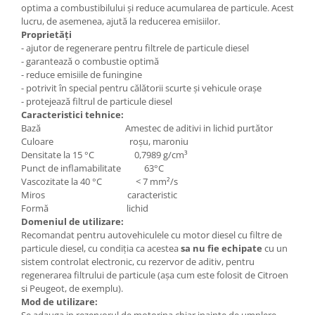
optima a combustibilului și reduce acumularea de particule. Acest
lucru, de asemenea, ajută la reducerea emisiilor.
Proprietăți
- ajutor de regenerare pentru filtrele de particule diesel
- garantează o combustie optimă
- reduce emisiile de funingine
- potrivit în special pentru călătorii scurte și vehicule orașe
- protejează filtrul de particule diesel
Caracteristici tehnice:
Bază Amestec de aditivi in lichid purtător
Culoare roșu, maroniu
Densitate la 15 °C 0,7989 g/cm³
Punct de inflamabilitate 63°C
Vascozitate la 40 °C < 7 mm²/s
Miros caracteristic
Formă lichid
Domeniul de utilizare:
Recomandat pentru autovehiculele cu motor diesel cu filtre de
particule diesel, cu condiția ca acestea
sa nu fie echipate
cu un
sistem controlat electronic, cu rezervor de aditiv, pentru
regenerarea filtrului de particule (așa cum este folosit de Citroen
si Peugeot, de exemplu).
Mod de utilizare:
Se adauga in rezervorul de motorina chiar inainte de umplere.