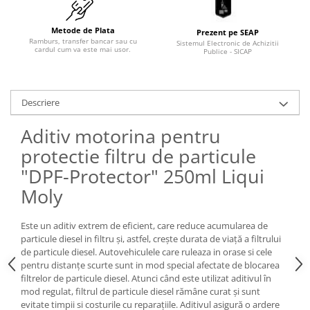
Pozitionere de sudura
Tip SB - cu bază rabatabilă
Instalatii de rotire
Nacela stivuitor
Metode de Plata
Prezent pe SEAP
Ramburs, transfer bancar sau cu
Sistemul Electronic de Achizitii
Platforme foarfeca
cardul cum va este mai usor.
Translator stivuitor
Publice - SICAP
Prelungitor lame stivuitor CAM
attachments
Descriere
Atasamente profesionale CAM
Aditiv motorina pentru
Cleste ridicare butoi
protectie filtru de particule
Dispozitive ridicare butoaie
"DPF-Protector" 250ml Liqui
Moly
Este un aditiv extrem de eficient, care reduce acumularea de
particule diesel in filtru și, astfel, crește durata de viață a filtrului
de particule diesel. Autovehiculele care ruleaza in orase si cele
pentru distanțe scurte sunt in mod special afectate de blocarea
filtrelor de particule diesel. Atunci când este utilizat aditivul în
mod regulat, filtrul de particule diesel rămâne curat și sunt
evitate timpii si costurile cu reparațiile. Aditivul asigură o ardere