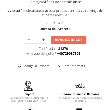
- protejează filtrul de particule diesel
Tip SKM - pentru span
Uleiuri
Tip 3S cu basculare pe 3 laturi
Vizionati filmuletul atasat acestui produs pentru a va convinge de
Ulei motor
eficienta acestuia.
Tip SK – model Heavy-Duty
Statii ulei
Tip BK – basculare prin rulare
IN STOC
Carucior butoi 200 L
Durata de livrare:
1
Tip VD / VG
Ulei hidraulic
Tip GU / GU-E - compacte
Ulei pentru compresor
ADAUGA IN COS
Tip SGU - pentru span
Ridicare
Tip MGU - Minicontainer
Cod Produs:
21270
Ai nevoie de ajutor?
+40729087306
LIZE
Tip SMGU - mini pentru span
Suport butelii
Tip RD - cu capac rotund
Adauga la Favorite
Cere informatii
Tip BKC - de mare capacitate
Automatizarea productiei
Tip DUO / TRIO
Scule
Tip NK - mecanism foarfeca
Curatenie
Prelungitoare furci stivuitor
Rezervor mobil motorina
Containere stivuibile
Suport
Livrare oriunde în România
Asistenta achiziție telefonica - e-
Asiguram transport pentru produsele
Sudura
mail, Luni - Vineri 9:00 - 17:00.
solicitate.
Tip BSK - pentru deșeuri
Sudare manuala
Traverse pentru BSK