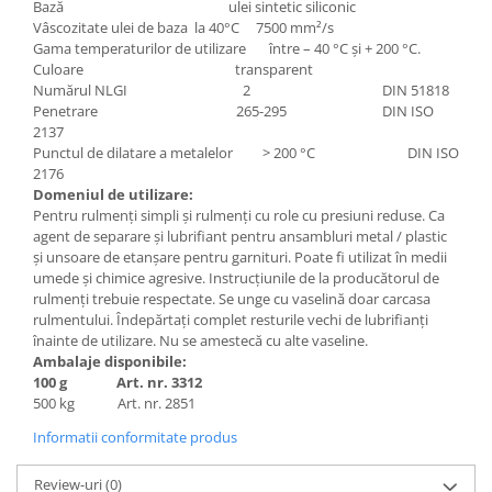
Bază ulei sintetic siliconic
Vâscozitate ulei de baza la 40°C 7500 mm²/s
Gama temperaturilor de utilizare între – 40 °C şi + 200 °C.
Culoare transparent
Numărul NLGI 2 DIN 51818
Penetrare 265-295 DIN ISO
2137
Punctul de dilatare a metalelor > 200 °C DIN ISO
2176
Domeniul de utilizare:
Pentru rulmenți simpli și rulmenți cu role cu presiuni reduse. Ca
agent de separare și lubrifiant pentru ansambluri metal / plastic
și unsoare de etanșare pentru garnituri. Poate fi utilizat în medii
umede și chimice agresive. Instrucțiunile de la producătorul de
rulmenți trebuie respectate. Se unge cu vaselină doar carcasa
rulmentului. Îndepărtați complet resturile vechi de lubrifianți
înainte de utilizare. Nu se amestecă cu alte vaseline.
Ambalaje disponibile:
100 g Art. nr. 3312
500 kg Art. nr. 2851
Informatii conformitate produs
Review-uri
(0)