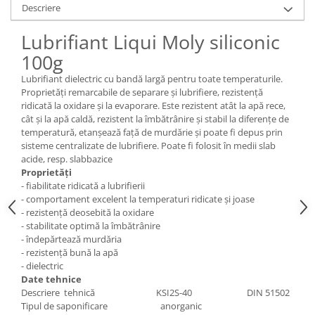
Descriere
Pozitionere de sudura
Tip SB - cu bază rabatabilă
Instalatii de rotire
Nacela stivuitor
Lubrifiant Liqui Moly siliconic
Platforme foarfeca
Translator stivuitor
100g
Prelungitor lame stivuitor CAM
Lubrifiant dielectric cu bandă largă pentru toate temperaturile.
attachments
Proprietăți remarcabile de separare și lubrifiere, rezistență
ridicată la oxidare și la evaporare. Este rezistent atât la apă rece,
Atasamente profesionale CAM
cât și la apă caldă, rezistent la îmbătrânire și stabil la diferențe de
temperatură, etanşează faţă de murdărie și poate fi depus prin
Cleste ridicare butoi
sisteme centralizate de lubrifiere. Poate fi folosit în medii slab
Dispozitive ridicare butoaie
acide, resp. slabbazice
Proprietăți
- fiabilitate ridicată a lubrifierii
- comportament excelent la temperaturi ridicate și joase
- rezistență deosebită la oxidare
- stabilitate optimă la îmbătrânire
- îndepărtează murdăria
- rezistență bună la apă
- dielectric
Date tehnice
Descriere tehnică KSI2S-40 DIN 51502
Tipul de saponificare anorganic