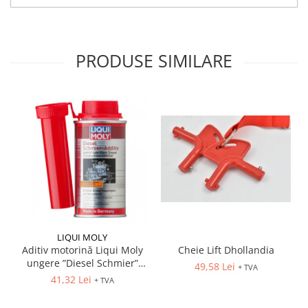
PRODUSE SIMILARE
LIQUI MOLY
Aditiv motorină Liqui Moly
Cheie Lift Dhollandia
ungere ”Diesel Schmier”
49,58 Lei
+ TVA
(5122) 150ml
41,32 Lei
+ TVA