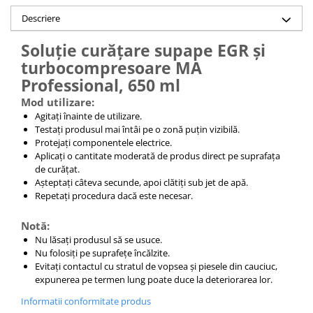
Platforme foarfeca
Translator stivuitor
Descriere
Prelungitor lame stivuitor CAM
Soluție curățare supape EGR și
attachments
turbocompresoare MA
Atasamente profesionale CAM
Professional, 650 ml
Cleste ridicare butoi
Mod utilizare:
Dispozitive ridicare butoaie
Agitați înainte de utilizare.
Testați produsul mai întâi pe o zonă puțin vizibilă.
Protejați componentele electrice.
Aplicați o cantitate moderată de produs direct pe suprafața
de curățat.
Așteptați câteva secunde, apoi clătiți sub jet de apă.
Repetați procedura dacă este necesar.
Notă:
Nu lăsați produsul să se usuce.
Nu folosiți pe suprafețe încălzite.
Evitați contactul cu stratul de vopsea și piesele din cauciuc,
expunerea pe termen lung poate duce la deteriorarea lor.
Informatii conformitate produs