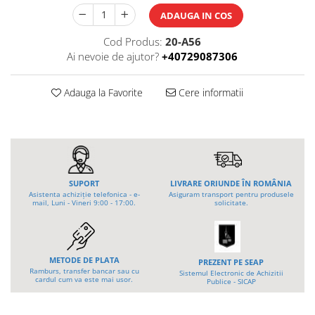
Tip 3S cu basculare pe 3 laturi
ADAUGA IN COS
Ulei motor
Tip SK – model Heavy-Duty
Statii ulei
Cod Produs:
20-A56
Tip BK – basculare prin rulare
Carucior butoi 200 L
Ai nevoie de ajutor?
+40729087306
Tip VD / VG
Ulei hidraulic
Tip GU / GU-E - compacte
Ulei pentru compresor
Adauga la Favorite
Cere informatii
Tip SGU - pentru span
Ridicare
Tip MGU - Minicontainer
LIZE
Tip SMGU - mini pentru span
Suport butelii
Tip RD - cu capac rotund
Tip BKC - de mare capacitate
Automatizarea productiei
Tip DUO / TRIO
SUPORT
LIVRARE ORIUNDE ÎN ROMÂNIA
Scule
Tip NK - mecanism foarfeca
Asistenta achiziție telefonica - e-
Asiguram transport pentru produsele
mail, Luni - Vineri 9:00 - 17:00.
solicitate.
Curatenie
Prelungitoare furci stivuitor
Rezervor mobil motorina
Containere stivuibile
Sudura
Tip BSK - pentru deșeuri
METODE DE PLATA
PREZENT PE SEAP
Traverse pentru BSK
Ramburs, transfer bancar sau cu
Sistemul Electronic de Achizitii
Sudare manuala
cardul cum va este mai usor.
Publice - SICAP
Tip SB - cu bază rabatabilă
Pozitionere de sudura
Nacela stivuitor
Instalatii de rotire