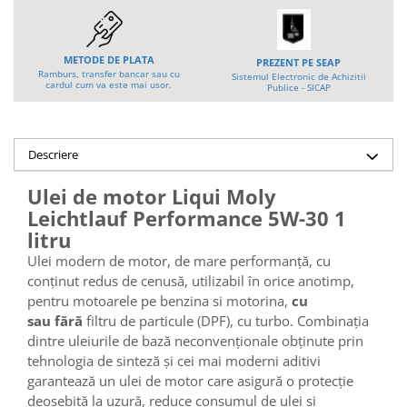
Platforme foarfeca
Translator stivuitor
Prelungitor lame stivuitor CAM
METODE DE PLATA
attachments
PREZENT PE SEAP
Ramburs, transfer bancar sau cu
Sistemul Electronic de Achizitii
cardul cum va este mai usor.
Publice - SICAP
Atasamente profesionale CAM
Cleste ridicare butoi
Dispozitive ridicare butoaie
Descriere
Ulei de motor Liqui Moly
Leichtlauf Performance 5W-30 1
litru
Ulei modern de motor, de mare performanţă, cu
conţinut redus de cenusă, utilizabil în orice anotimp,
pentru motoarele pe benzina si motorina,
cu
sau
fără
filtru de particule (DPF), cu turbo. Combinaţia
dintre uleiurile de bază neconvenţionale obţinute prin
tehnologia de sinteză şi cei mai moderni aditivi
garantează un ulei de motor care asigură o protecţie
deosebită la uzură, reduce consumul de ulei şi