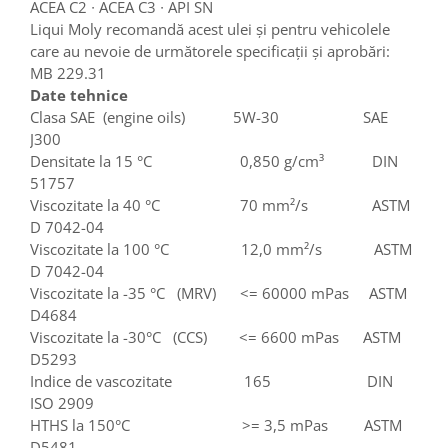
ACEA C2 ∙ ACEA C3 ∙ API SN
Liqui Moly recomandă acest ulei și pentru vehicolele
care au nevoie de următorele specificații și aprobări:
MB 229.31
Date tehnice
Clasa SAE (engine oils) 5W-30 SAE
J300
Densitate la 15 °C 0,850 g/cm³ DIN
51757
Viscozitate la 40 °C 70 mm²/s ASTM
D 7042-04
Viscozitate la 100 °C 12,0 mm²/s ASTM
D 7042-04
Viscozitate la -35 °C (MRV) <= 60000 mPas ASTM
D4684
Viscozitate la -30°C (CCS) <= 6600 mPas ASTM
D5293
Indice de vascozitate 165 DIN
ISO 2909
HTHS la 150°C >= 3,5 mPas ASTM
D5481