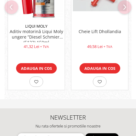
LIQUI MOLY
Aditiv motorină Liqui Moly
Cheie Lift Dhollandia
ungere ”Diesel Schmier”
(5122) 150ml
41,32 Lei
49,58 Lei
+ TVA
+ TVA
ADAUGA IN COS
ADAUGA IN COS
NEWSLETTER
Nu rata ofertele si promotiile noastre