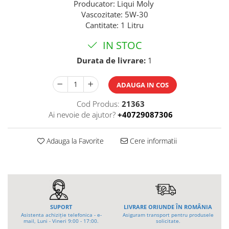
Producator: Liqui Moly
Tip 3S cu basculare pe 3 laturi
Ulei motor
Vascozitate: 5W-30
Tip SK – model Heavy-Duty
Statii ulei
Cantitate: 1 Litru
Tip BK – basculare prin rulare
Carucior butoi 200 L
IN STOC
Tip VD / VG
Ulei hidraulic
Tip GU / GU-E - compacte
Durata de livrare:
1
Ulei pentru compresor
Tip SGU - pentru span
Ridicare
Tip MGU - Minicontainer
ADAUGA IN COS
LIZE
Tip SMGU - mini pentru span
Cod Produs:
21363
Suport butelii
Tip RD - cu capac rotund
Ai nevoie de ajutor?
+40729087306
Tip BKC - de mare capacitate
Automatizarea productiei
Tip DUO / TRIO
Scule
Adauga la Favorite
Cere informatii
Tip NK - mecanism foarfeca
Curatenie
Prelungitoare furci stivuitor
Rezervor mobil motorina
Containere stivuibile
Sudura
Tip BSK - pentru deșeuri
Traverse pentru BSK
Sudare manuala
SUPORT
LIVRARE ORIUNDE ÎN ROMÂNIA
Tip SB - cu bază rabatabilă
Pozitionere de sudura
Asistenta achiziție telefonica - e-
Asiguram transport pentru produsele
mail, Luni - Vineri 9:00 - 17:00.
solicitate.
Nacela stivuitor
Instalatii de rotire