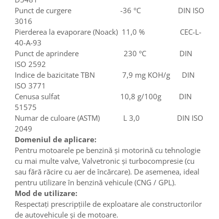
Punct de curgere -36 °C DIN ISO
3016
Pierderea la evaporare (Noack) 11,0 % CEC-L-
40-A-93
Punct de aprindere 230 °C DIN
ISO 2592
Indice de bazicitate TBN 7,9 mg KOH/g DIN
ISO 3771
Cenusa sulfat 10,8 g/100g DIN
51575
Numar de culoare (ASTM) L 3,0 DIN ISO
2049
Domeniul de aplicare:
Pentru motoarele pe benzină și motorină cu tehnologie
cu mai multe valve, Valvetronic și turbocompresie (cu
sau fără răcire cu aer de încărcare). De asemenea, ideal
pentru utilizare în benzină vehicule (CNG / GPL).
Mod de utilizare:
Respectaţi prescripţiile de exploatare ale constructorilor
de autovehicule şi de motoare.