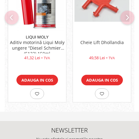
LIQUI MOLY
Aditiv motorină Liqui Moly
Cheie Lift Dhollandia
ungere ”Diesel Schmier”
(5122) 150ml
41,32 Lei
49,58 Lei
+ TVA
+ TVA
ADAUGA IN COS
ADAUGA IN COS
NEWSLETTER
Nu rata ofertele si promotiile noastre