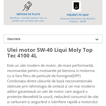
Platforme foarfeca
Translator stivuitor
Prelungitor lame stivuitor CAM
METODE DE PLATA
PREZENT PE SEAP
attachments
Ramburs, transfer bancar sau cu
Sistemul Electronic de Achizitii
cardul cum va este mai usor.
Publice - SICAP
Atasamente profesionale CAM
Cleste ridicare butoi
Dispozitive ridicare butoaie
Descriere
Ulei motor 5W-40 Liqui Moly Top
Tec 4100 4L
Este un ulei modern de motor, de mare performanţă,
recomandat pentru motoarele pe benzina si motorina
cu si fara filtru de particule de funingine(DPF).
Combinaţia dintre uleiurile de bază neconvenţionale
obţinute prin tehnologia de sinteză şi cei mai moderni
aditivi garantează un ulei de motor care asigură o
protecţie deosebită la uzură, reducând consumul de ulei
şi carburant şi asigurând o lubrifiere rapidă a motorului.