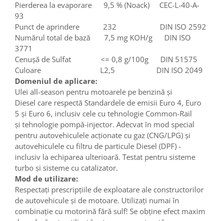
Pierderea la evaporare 9,5 % (Noack) CEC-L-40-A-
93
Punct de aprindere 232 DIN ISO 2592
Numărul total de bază 7,5 mg KOH/g DIN ISO
3771
Cenușă de Sulfat <= 0,8 g/100g DIN 51575
Culoare L2,5 DIN ISO 2049
Domeniul de aplicare:
Ulei all-season pentru motoarele pe benzină şi
Diesel care respectă Standardele de emisii Euro 4, Euro
5 și Euro 6, inclusiv cele cu tehnologie Common-Rail
şi tehnologie pompă-injector. Adecvat în mod special
pentru autovehiculele acţionate cu gaz (CNG/LPG) şi
autovehiculele cu filtru de particule Diesel (DPF) -
inclusiv la echiparea ulterioară. Testat pentru sisteme
turbo şi sisteme cu catalizator.
Mod de utilizare:
Respectaţi prescripţiile de exploatare ale constructorilor
de autovehicule şi de motoare. Utilizaţi numai în
combinaţie cu motorină fără sulf! Se obţine efect maxim