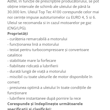
Astfel, în funcţie de prescripţiile producătorului, se pot
obţine intervale de schimb ale uleiului de până la
30.000 km. Uleiul Top Tec 4100 corespunde celor mai
noi cerinţe impuse autoturismelor cu EURO 4, 5 si 6.
Uleiul se recomanda si in cazul motoarelor pe gaz
(CNG/LPG).
Proprietăți
- curățenia remarcabilă a motorului
- funcționarea lină a motorului
- testat pentru turbocompresoare și convertoare
catalitice
- stabilitate mare la forfecare
- fiabilitate ridicată a lubrifierii
- durată lungă de viață a motorului
- miscibil cu toate uleiurile de motor disponibile în
comerț
- presiunea optimă a uleiului în toate condițiile de
funcționare
- lubrifiere instantanee după pornire la rece
Corespunde şi îndeplineşte următoarele
specificaţii şi clasificări: