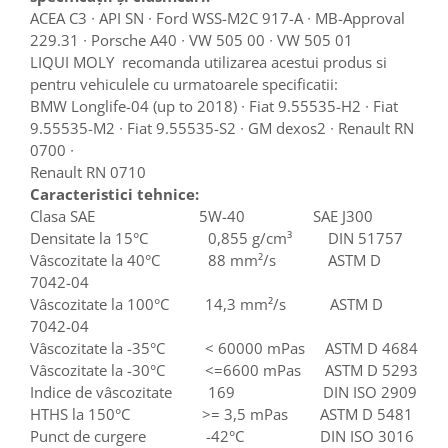
ACEA C3 ∙ API SN ∙ Ford WSS-M2C 917-A ∙ MB-Approval
229.31 ∙ Porsche A40 ∙ VW 505 00 ∙ VW 505 01
LIQUI MOLY recomanda utilizarea acestui produs si
pentru vehiculele cu urmatoarele specificatii:
BMW Longlife-04 (up to 2018) ∙ Fiat 9.55535-H2 ∙ Fiat
9.55535-M2 ∙ Fiat 9.55535-S2 ∙ GM dexos2 ∙ Renault RN
0700 ∙
Renault RN 0710
Caracteristici tehnice:
Clasa SAE 5W-40 SAE J300
Densitate la 15°C 0,855 g/cm³ DIN 51757
Vâscozitate la 40°C 88 mm²/s ASTM D
7042-04
Vâscozitate la 100°C 14,3 mm²/s ASTM D
7042-04
Vâscozitate la -35°C < 60000 mPas ASTM D 4684
Vâscozitate la -30°C <=6600 mPas ASTM D 5293
Indice de vâscozitate 169 DIN ISO 2909
HTHS la 150°C >= 3,5 mPas ASTM D 5481
Punct de curgere -42°C DIN ISO 3016