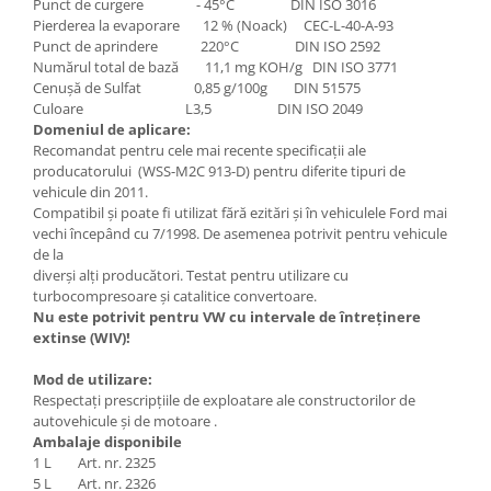
Punct de curgere - 45°C DIN ISO 3016
Pierderea la evaporare 12 % (Noack) CEC-L-40-A-93
Punct de aprindere 220°C DIN ISO 2592
Numărul total de bază 11,1 mg KOH/g DIN ISO 3771
Cenușă de Sulfat 0,85 g/100g DIN 51575
Culoare L3,5 DIN ISO 2049
Domeniul de aplicare:
Recomandat pentru cele mai recente specificaţii ale
producatorului (WSS-M2C 913-D) pentru diferite tipuri de
vehicule din 2011.
Compatibil și poate fi utilizat fără ezitări și în vehiculele Ford mai
vechi începând cu 7/1998. De asemenea potrivit pentru vehicule
de la
diverși alți producători. Testat pentru utilizare cu
turbocompresoare și catalitice convertoare.
Nu este potrivit pentru VW cu intervale de întreținere
extinse (WIV)!
Mod de utilizare:
Respectaţi prescripţiile de exploatare ale constructorilor de
autovehicule şi de motoare .
Ambalaje disponibile
1 L Art. nr. 2325
5 L Art. nr. 2326