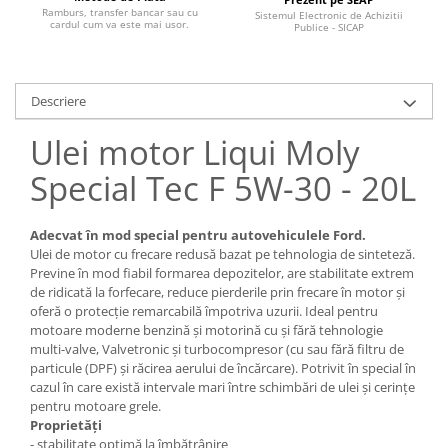
Pozitionere de sudura
Ramburs, transfer bancar sau cu
Sistemul Electronic de Achizitii
Tip SB - cu bază rabatabilă
cardul cum va este mai usor.
Publice - SICAP
Instalatii de rotire
Nacela stivuitor
Platforme foarfeca
Translator stivuitor
Descriere
Prelungitor lame stivuitor CAM
attachments
Ulei motor Liqui Moly
Atasamente profesionale CAM
Special Tec F 5W-30 - 20L
Cleste ridicare butoi
Dispozitive ridicare butoaie
Adecvat în mod special pentru autovehiculele Ford.
Ulei de motor cu frecare redusă bazat pe tehnologia de sinteteză.
Previne în mod fiabil formarea depozitelor, are stabilitate extrem
de ridicată la forfecare, reduce pierderile prin frecare în motor și
oferă o protecție remarcabilă împotriva uzurii. Ideal pentru
motoare moderne benzină și motorină cu și fără tehnologie
multi-valve, Valvetronic și turbocompresor (cu sau fără filtru de
particule (DPF) și răcirea aerului de încărcare). Potrivit în special în
cazul în care există intervale mari între schimbări de ulei și cerințe
pentru motoare grele.
Proprietăți
- stabilitate optimă la îmbătrânire