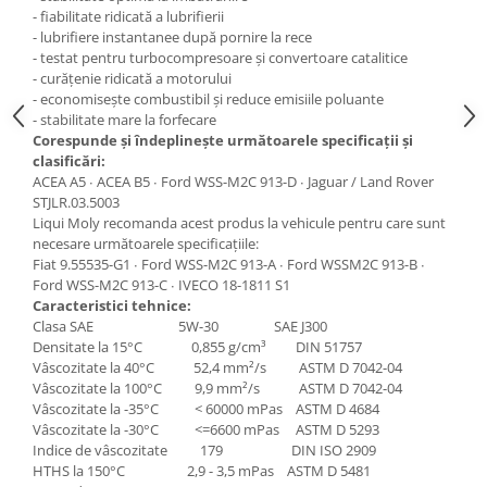
- fiabilitate ridicată a lubrifierii
- lubrifiere instantanee după pornire la rece
- testat pentru turbocompresoare și convertoare catalitice
- curățenie ridicată a motorului
- economisește combustibil și reduce emisiile poluante
- stabilitate mare la forfecare
Corespunde şi îndeplineşte următoarele specificaţii şi
clasificări:
ACEA A5 ∙ ACEA B5 ∙ Ford WSS-M2C 913-D ∙ Jaguar / Land Rover
STJLR.03.5003
Liqui Moly recomanda acest produs la vehicule pentru care sunt
necesare următoarele specificaţiile:
Fiat 9.55535-G1 ∙ Ford WSS-M2C 913-A ∙ Ford WSSM2C 913-B ∙
Ford WSS-M2C 913-C ∙ IVECO 18-1811 S1
Caracteristici tehnice:
Clasa SAE 5W-30 SAE J300
Densitate la 15°C 0,855 g/cm³ DIN 51757
Vâscozitate la 40°C 52,4 mm²/s ASTM D 7042-04
Vâscozitate la 100°C 9,9 mm²/s ASTM D 7042-04
Vâscozitate la -35°C < 60000 mPas ASTM D 4684
Vâscozitate la -30°C <=6600 mPas ASTM D 5293
Indice de vâscozitate 179 DIN ISO 2909
HTHS la 150°C 2,9 - 3,5 mPas ASTM D 5481