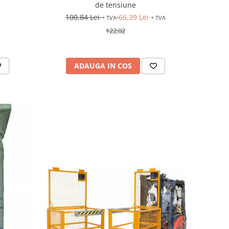
de tensiune
A
100,84 Lei
66,39 Lei
+ TVA
+ TVA
122,02
ADAUGA IN COS