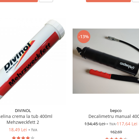
-13%
DIVINOL
bepco
selina crema la tub 400ml
Decalimetru manual 400
Mehzweckfett 2
134,45 Lei
117,64 Lei
+ TVA
18,49 Lei
+ TVA
162,69