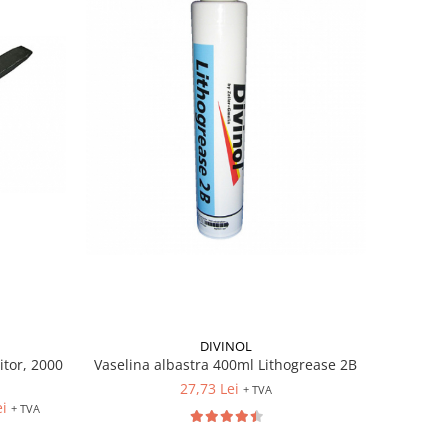
DIVINOL
Vaselina albastra 400ml Lithogrease 2B
itor, 2000
27,73 Lei
+ TVA
ei
+ TVA