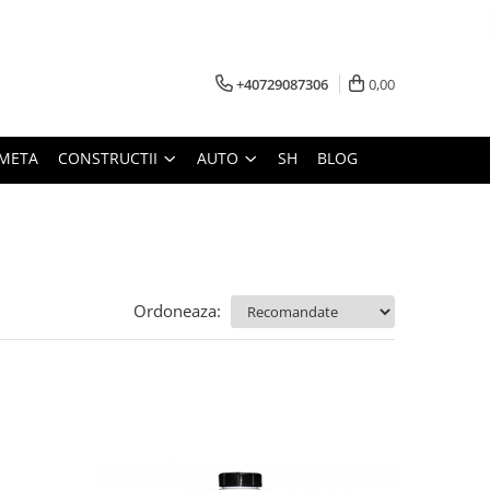
+40729087306
0,00
META
CONSTRUCTII
AUTO
SH
BLOG
Ordoneaza: