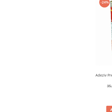
-24%
Adeziv Pr
35