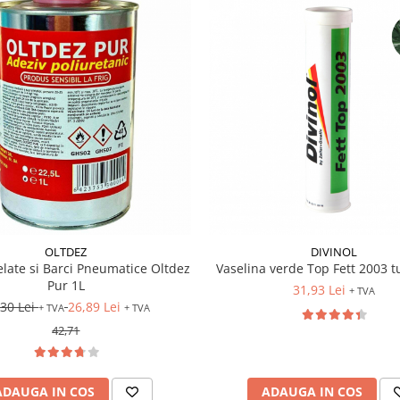
OLTDEZ
DIVINOL
elate si Barci Pneumatice Oltdez
Vaselina verde Top Fett 2003 
Pur 1L
31,93 Lei
+ TVA
,30 Lei
26,89 Lei
+ TVA
+ TVA
42,71
ADAUGA IN COS
ADAUGA IN COS