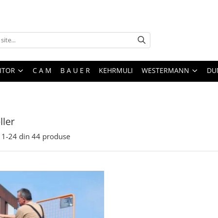
ITOR
C A M
B A U E R
KEHRMULI
WESTERMANN
DU
ller
1-
24
din
44
produse