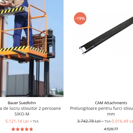
-19%
Bauer Suedlohn
CAM Attachments
a de lucru stivuitor 2 persoane
Prelungitoare pentru furci stivu
SIKO-M
mm
5.121,14 Lei
3.742,78 Lei
3.016,49 L
+ TVA
+ TVA
4.528,77