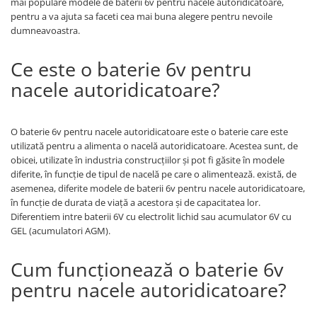
mai populare modele de baterii 6v pentru nacele autoridicatoare,
Tip SKM - pentru span
pentru a va ajuta sa faceti cea mai buna alegere pentru nevoile
Uleiuri
Tip 3S cu basculare pe 3 laturi
dumneavoastra.
Ulei motor
Tip SK – model Heavy-Duty
Statii ulei
Ce este o baterie 6v pentru
Tip BK – basculare prin rulare
Carucior butoi 200 L
nacele autoridicatoare?
Tip VD / VG
Ulei hidraulic
Tip GU / GU-E - compacte
Ulei pentru compresor
Tip SGU - pentru span
O baterie 6v pentru nacele autoridicatoare este o baterie care este
Ridicare
Tip MGU - Minicontainer
utilizată pentru a alimenta o nacelă autoridicatoare. Acestea sunt, de
LIZE
Tip SMGU - mini pentru span
obicei, utilizate în industria construcțiilor și pot fi găsite în modele
diferite, în funcție de tipul de nacelă pe care o alimentează. există, de
Suport butelii
Tip RD - cu capac rotund
asemenea, diferite modele de baterii 6v pentru nacele autoridicatoare,
Tip BKC - de mare capacitate
Automatizarea productiei
în funcție de durata de viață a acestora și de capacitatea lor.
Tip DUO / TRIO
Diferentiem intre baterii 6V cu electrolit lichid sau acumulator 6V cu
Scule
GEL (acumulatori AGM).
Tip NK - mecanism foarfeca
Curatenie
Prelungitoare furci stivuitor
Cum funcționează o baterie 6v
Rezervor mobil motorina
Containere stivuibile
pentru nacele autoridicatoare?
Sudura
Tip BSK - pentru deșeuri
Sudare manuala
Traverse pentru BSK