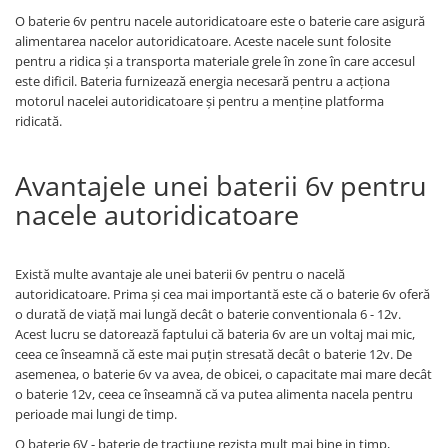
Pozitionere de sudura
Tip SB - cu bază rabatabilă
O baterie 6v pentru nacele autoridicatoare este o baterie care asigură
Instalatii de rotire
alimentarea nacelor autoridicatoare. Aceste nacele sunt folosite
Nacela stivuitor
pentru a ridica și a transporta materiale grele în zone în care accesul
Platforme foarfeca
Translator stivuitor
este dificil. Bateria furnizează energia necesară pentru a acționa
motorul nacelei autoridicatoare și pentru a menține platforma
Prelungitor lame stivuitor CAM
ridicată.
attachments
Atasamente profesionale CAM
Avantajele unei baterii 6v pentru
Cleste ridicare butoi
nacele autoridicatoare
Dispozitive ridicare butoaie
Există multe avantaje ale unei baterii 6v pentru o nacelă
autoridicatoare. Prima și cea mai importantă este că o baterie 6v oferă
o durată de viață mai lungă decât o baterie conventionala 6 - 12v.
Acest lucru se datorează faptului că bateria 6v are un voltaj mai mic,
ceea ce înseamnă că este mai puțin stresată decât o baterie 12v. De
asemenea, o baterie 6v va avea, de obicei, o capacitate mai mare decât
o baterie 12v, ceea ce înseamnă că va putea alimenta nacela pentru
perioade mai lungi de timp.
O baterie 6V - baterie de tractiune rezista mult mai bine in timp,