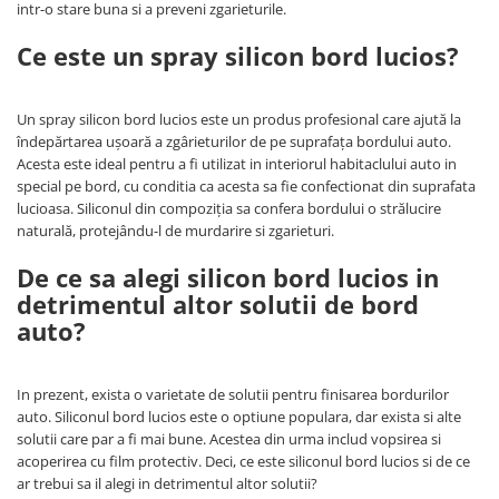
intr-o stare buna si a preveni zgarieturile.
Tip 3S cu basculare pe 3 laturi
Ulei motor
Tip SK – model Heavy-Duty
Ce este un spray silicon bord lucios?
Statii ulei
Tip BK – basculare prin rulare
Carucior butoi 200 L
Tip VD / VG
Ulei hidraulic
Un spray silicon bord lucios este un produs profesional care ajută la
Tip GU / GU-E - compacte
Ulei pentru compresor
îndepărtarea uşoară a zgârieturilor de pe suprafaţa bordului auto.
Tip SGU - pentru span
Ridicare
Acesta este ideal pentru a fi utilizat in interiorul habitaclului auto in
Tip MGU - Minicontainer
special pe bord, cu conditia ca acesta sa fie confectionat din suprafata
LIZE
Tip SMGU - mini pentru span
lucioasa. Siliconul din compoziţia sa confera bordului o strălucire
Suport butelii
Tip RD - cu capac rotund
naturală, protejându-l de murdarire si zgarieturi.
Tip BKC - de mare capacitate
Automatizarea productiei
De ce sa alegi silicon bord lucios in
Tip DUO / TRIO
Scule
detrimentul altor solutii de bord
Tip NK - mecanism foarfeca
auto?
Curatenie
Prelungitoare furci stivuitor
Rezervor mobil motorina
Containere stivuibile
In prezent, exista o varietate de solutii pentru finisarea bordurilor
Sudura
Tip BSK - pentru deșeuri
auto. Siliconul bord lucios este o optiune populara, dar exista si alte
Traverse pentru BSK
Sudare manuala
solutii care par a fi mai bune. Acestea din urma includ vopsirea si
Tip SB - cu bază rabatabilă
acoperirea cu film protectiv. Deci, ce este siliconul bord lucios si de ce
Pozitionere de sudura
ar trebui sa il alegi in detrimentul altor solutii?
Nacela stivuitor
Instalatii de rotire