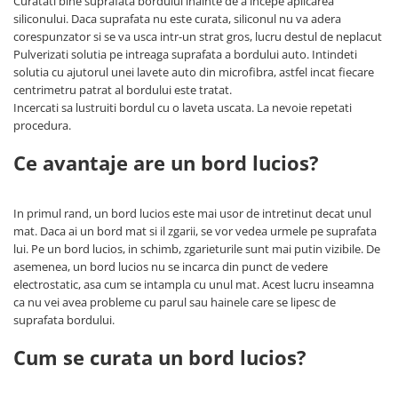
Curatati bine suprafata bordului inainte de a incepe aplicarea
siliconului. Daca suprafata nu este curata, siliconul nu va adera
corespunzator si se va usca intr-un strat gros, lucru destul de neplacut
Pulverizati solutia pe intreaga suprafata a bordului auto. Intindeti
solutia cu ajutorul unei lavete auto din microfibra, astfel incat fiecare
centrimetru patrat al bordului este tratat.
Incercati sa lustruiti bordul cu o laveta uscata. La nevoie repetati
procedura.
Ce avantaje are un bord lucios?
In primul rand, un bord lucios este mai usor de intretinut decat unul
mat. Daca ai un bord mat si il zgarii, se vor vedea urmele pe suprafata
lui. Pe un bord lucios, in schimb, zgarieturile sunt mai putin vizibile. De
asemenea, un bord lucios nu se incarca din punct de vedere
electrostatic, asa cum se intampla cu unul mat. Acest lucru inseamna
ca nu vei avea probleme cu parul sau hainele care se lipesc de
suprafata bordului.
Cum se curata un bord lucios?