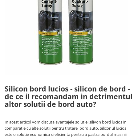
Brate prelungitoare
Rafturi
Solutii intretinere lant moto
Lama de zapada
Suport / Stativ
Produse Liqui Moly
Dulap substante chimice
Matura stivuitor
Liqui Moly 5w30
Cărucioare
Liqui Moly 5w40
Cupa Stivuitor
Transpalete
Aditiv Liqui Moly
Cupă cu acționare mecanică
Platforme de lucru
Sprayuri tehnice Liqui Moly
Cupă cu acționare hidraulică
Spray-uri tehnice
Sisteme de ridicare
Piese de schimb
Chingi de ridicare
Piese Transpalete
Nacele
Electrice
Traverse
Silicon bord lucios - silicon de bord -
Hidraulice
Cheie tachelaj
Piese stivuitor
de ce il recomandam in detrimentul
Containere basculante
Role si roti pentru lize
altor solutii de bord auto?
Tip 4A - cu deblocare automată
Scaune pentru utilaje și stivuitoare
Tip AK - sistem abroll
Masini unelte
Tip EXPO - basculare prin rulare
In acest articol vom discuta avantajele solutiei silivon bord lucios in
Vaseline
Tip BKM - basculare prin rulare
comparatie cu alte solutii pentru tratare bord auto. Siliconul lucios
este o solutie economica si eficienta pentru a pastra bordul masinii
Tip SKM - pentru span
Uleiuri