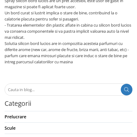
Spray silicon bord lucios are un pret accesibil, este usor de gasit in
magazine si poate fi aplicat foarte usor.
Un bord curat si lustrit implica o stare de bine, contribuind la o
calatorie placuta pentru sofer si pasageri.
- Tratarea elementelor din plastic aflate in cabina cu silicon bord lucios
va conserva componentele si va pastra implicit valoarea auto la nivel
mai ridicat.
Solutia silicon bord lucios are in compozitia acesteia parfumuri cu
diferite arome (new car, arome de fructe, briza marii, anti tabac, etc) -
parfum care emana mirosuri placute si care induc o stare de bine pe
intreg parcursul calatoriilor cu masina
Categorii
Prelucrare
Scule