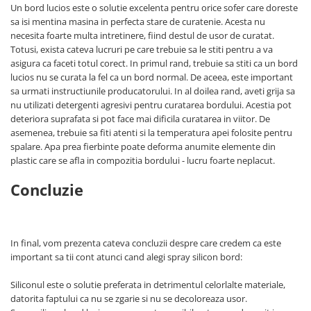
Un bord lucios este o solutie excelenta pentru orice sofer care doreste
sa isi mentina masina in perfecta stare de curatenie. Acesta nu
necesita foarte multa intretinere, fiind destul de usor de curatat.
Totusi, exista cateva lucruri pe care trebuie sa le stiti pentru a va
asigura ca faceti totul corect. In primul rand, trebuie sa stiti ca un bord
lucios nu se curata la fel ca un bord normal. De aceea, este important
sa urmati instructiunile producatorului. In al doilea rand, aveti grija sa
nu utilizati detergenti agresivi pentru curatarea bordului. Acestia pot
deteriora suprafata si pot face mai dificila curatarea in viitor. De
asemenea, trebuie sa fiti atenti si la temperatura apei folosite pentru
spalare. Apa prea fierbinte poate deforma anumite elemente din
plastic care se afla in compozitia bordului - lucru foarte neplacut.
Concluzie
In final, vom prezenta cateva concluzii despre care credem ca este
important sa tii cont atunci cand alegi spray silicon bord:
Siliconul este o solutie preferata in detrimentul celorlalte materiale,
datorita faptului ca nu se zgarie si nu se decoloreaza usor.