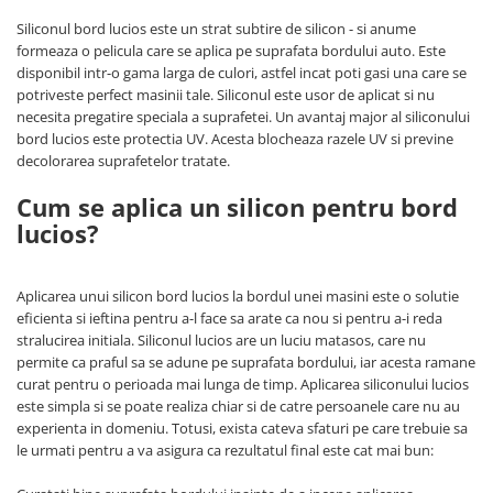
Platforme foarfeca
Translator stivuitor
Siliconul bord lucios este un strat subtire de silicon - si anume
formeaza o pelicula care se aplica pe suprafata bordului auto. Este
Prelungitor lame stivuitor CAM
disponibil intr-o gama larga de culori, astfel incat poti gasi una care se
attachments
potriveste perfect masinii tale. Siliconul este usor de aplicat si nu
Atasamente profesionale CAM
necesita pregatire speciala a suprafetei. Un avantaj major al siliconului
bord lucios este protectia UV. Acesta blocheaza razele UV si previne
Cleste ridicare butoi
decolorarea suprafetelor tratate.
Dispozitive ridicare butoaie
Cum se aplica un silicon pentru bord
lucios?
Aplicarea unui silicon bord lucios la bordul unei masini este o solutie
eficienta si ieftina pentru a-l face sa arate ca nou si pentru a-i reda
stralucirea initiala. Siliconul lucios are un luciu matasos, care nu
permite ca praful sa se adune pe suprafata bordului, iar acesta ramane
curat pentru o perioada mai lunga de timp. Aplicarea siliconului lucios
este simpla si se poate realiza chiar si de catre persoanele care nu au
experienta in domeniu. Totusi, exista cateva sfaturi pe care trebuie sa
le urmati pentru a va asigura ca rezultatul final este cat mai bun: