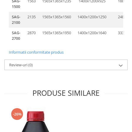
SAG-
1563
1565x1365x1235
1400x1200x925
1887
1500
SAG-
2135
1565x1365x1560
1400x1200x1250
2486
2100
SAG-
2870
1565x1365x1950
1400x1200x1640
3335
2700
Informatii conformitate produs
Review-uri
(0)
PRODUSE SIMILARE
-26%