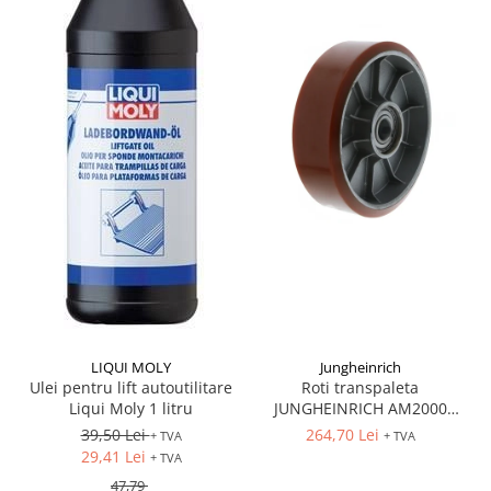
LIQUI MOLY
Jungheinrich
Ulei pentru lift autoutilitare
Roti transpaleta
Liqui Moly 1 litru
JUNGHEINRICH AM2000
170x50 mm
39,50 Lei
264,70 Lei
+ TVA
+ TVA
29,41 Lei
+ TVA
47,79