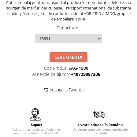
Cutie ambalaj pentru transportul produselor deteriorate, defecte sau
Tip SKM - pentru span
Uleiuri
scurgeri de mărfuri periculoase. Transport internațional de substanțe
Tip 3S cu basculare pe 3 laturi
lichide, păstoase și solide conform codului ADR / RID / IMDG, grupele
Ulei motor
de ambalare II și III.
Tip SK – model Heavy-Duty
Statii ulei
Capacitate
:
Tip BK – basculare prin rulare
Carucior butoi 200 L
Tip VD / VG
Ulei hidraulic
Tip GU / GU-E - compacte
Ulei pentru compresor
Tip SGU - pentru span
Ridicare
CERE OFERTA
Tip MGU - Minicontainer
LIZE
Tip SMGU - mini pentru span
Cod Produs:
SAG-1500
Ai nevoie de ajutor?
+40729087306
Suport butelii
Tip RD - cu capac rotund
Tip BKC - de mare capacitate
Automatizarea productiei
Adauga la Favorite
Tip DUO / TRIO
Scule
Tip NK - mecanism foarfeca
Curatenie
Prelungitoare furci stivuitor
Rezervor mobil motorina
Containere stivuibile
Sudura
Suport
Livrare oriunde în România
Tip BSK - pentru deșeuri
Asistenta achiziție telefonica - e-
Asiguram transport pentru produsele
Sudare manuala
mail, Luni - Vineri 9:00 - 17:00.
solicitate.
Traverse pentru BSK