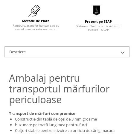
Pozitionere de sudura
Tip SB - cu bază rabatabilă
Instalatii de rotire
Nacela stivuitor
Platforme foarfeca
Metode de Plata
Prezent pe SEAP
Translator stivuitor
Ramburs, transfer bancar sau cu
Sistemul Electronic de Achizitii
cardul cum va este mai usor.
Publice - SICAP
Prelungitor lame stivuitor CAM
attachments
Atasamente profesionale CAM
Descriere
Cleste ridicare butoi
Dispozitive ridicare butoaie
Ambalaj pentru
transportul mărfurilor
periculoase
Transport de mărfuri compromise
Construcție din tablă de oțel de 3 mm grosime
buzunare pe toată lungimea pentru furci
Colțuri stabile pentru stivuire cu orificiu de cârlig macara