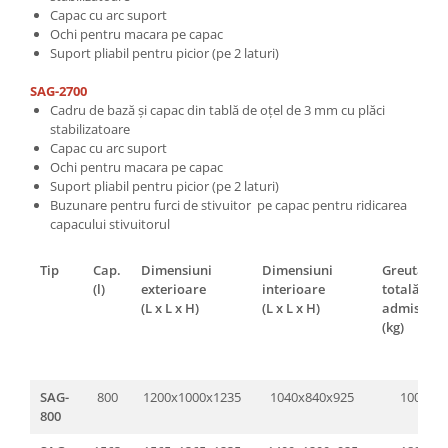
Capac cu arc suport
Ochi pentru macara pe capac
Suport pliabil pentru picior (pe 2 laturi)
SAG-2700
Cadru de bază și capac din tablă de oțel de 3 mm cu plăci
stabilizatoare
Capac cu arc suport
Ochi pentru macara pe capac
Suport pliabil pentru picior (pe 2 laturi)
Buzunare pentru furci de stivuitor pe capac pentru ridicarea
capacului stivuitorul
Tip
Cap.
Dimensiuni
Dimensiuni
Greutate
(l)
exterioare
interioare
totală
(L x L x H)
(L x L x H)
admisă
(kg)
SAG-
800
1200x1000x1235
1040x840x925
1008
800