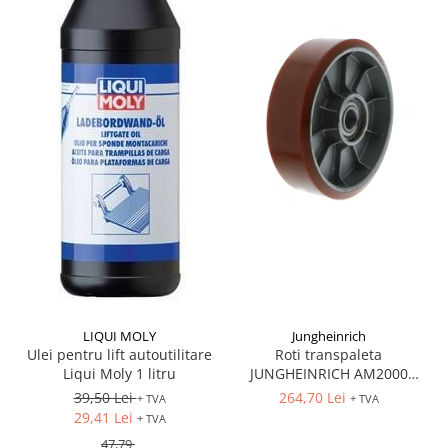
LIQUI MOLY
Jungheinrich
Ulei pentru lift autoutilitare
Roti transpaleta
Liqui Moly 1 litru
JUNGHEINRICH AM2000
170x50 mm
39,50 Lei
264,70 Lei
+ TVA
+ TVA
29,41 Lei
+ TVA
47,79