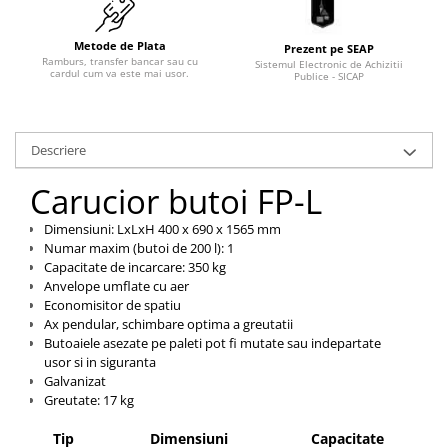
Pozitionere de sudura
Tip SB - cu bază rabatabilă
Instalatii de rotire
Nacela stivuitor
Metode de Plata
Prezent pe SEAP
Ramburs, transfer bancar sau cu
Platforme foarfeca
Sistemul Electronic de Achizitii
Translator stivuitor
cardul cum va este mai usor.
Publice - SICAP
Prelungitor lame stivuitor CAM
attachments
Descriere
Atasamente profesionale CAM
Carucior butoi FP-L
Cleste ridicare butoi
Dispozitive ridicare butoaie
Dimensiuni: LxLxH 400 x 690 x 1565 mm
Numar maxim (butoi de 200 l): 1
Capacitate de incarcare: 350 kg
Anvelope umflate cu aer
Economisitor de spatiu
Ax pendular, schimbare optima a greutatii
Butoaiele asezate pe paleti pot fi mutate sau indepartate
usor si in siguranta
Galvanizat
Greutate: 17 kg
Tip
Dimensiuni
Capacitate