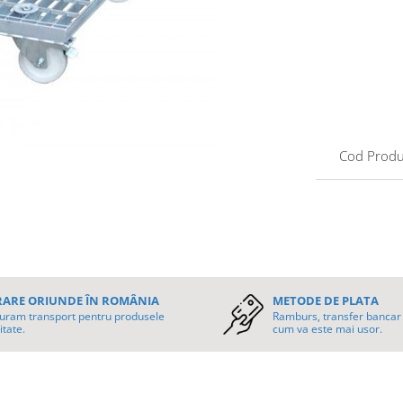
Cod Produ
RARE ORIUNDE ÎN ROMÂNIA
METODE DE PLATA
uram transport pentru produsele
Ramburs, transfer bancar 
itate.
cum va este mai usor.