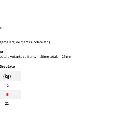
m
game largi de marfuri (colete etc.)
gur
 roata pivotanta cu frane, inaltime totala: 125 mm
Greutate
(kg)
12
13
22