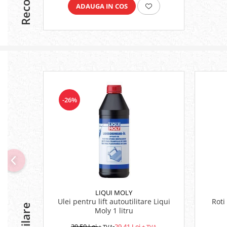
ADAUGA IN COS
-26%
LIQUI MOLY
Ulei pentru lift autoutilitare Liqui
Roti
Moly 1 litru
39,50 Lei
29,41 Lei
+ TVA
+ TVA