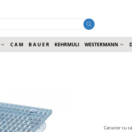
C A M
B A U E R
KEHRMULI
WESTERMANN
Carucior cu ca