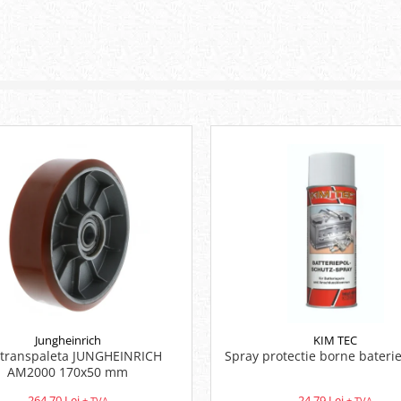
Jungheinrich
KIM TEC
 transpaleta JUNGHEINRICH
Spray protectie borne bateri
AM2000 170x50 mm
264,70 Lei
24,79 Lei
+ TVA
+ TVA