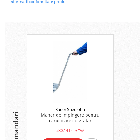
Informatii conformitate produs
Platforme foarfeca
Translator stivuitor
Prelungitor lame stivuitor CAM
attachments
Atasamente profesionale CAM
Cleste ridicare butoi
Dispozitive ridicare butoaie
Bauer Suedlohn
Recomandari
Maner de impingere pentru
carucioare cu gratar
530,14 Lei
+ TVA