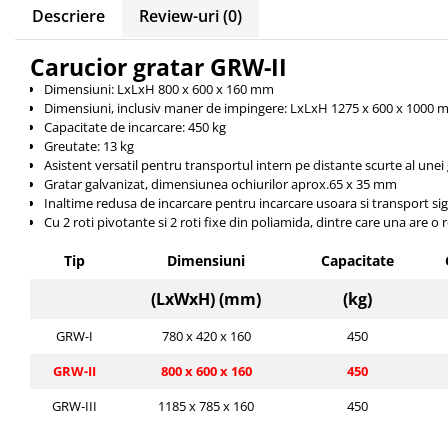
Tip 3S cu basculare pe 3 laturi
Descriere
Review-uri
(0)
Ulei motor
Tip SK – model Heavy-Duty
Statii ulei
Carucior gratar GRW-II
Tip BK – basculare prin rulare
Carucior butoi 200 L
Tip VD / VG
Dimensiuni: LxLxH
800 x 600 x 160
mm
Ulei hidraulic
Dimensiuni, inclusiv maner de impingere: LxLxH
1275 x 600 x 1000
m
Tip GU / GU-E - compacte
Ulei pentru compresor
Capacitate de incarcare: 450 kg
Tip SGU - pentru span
Ridicare
Greutate: 13 kg
Tip MGU - Minicontainer
Asistent versatil pentru transportul intern pe distante scurte al unei 
LIZE
Tip SMGU - mini pentru span
Gratar galvanizat, dimensiunea ochiurilor aprox.65 x 35 mm
Inaltime redusa de incarcare pentru incarcare usoara si transport si
Suport butelii
Tip RD - cu capac rotund
Cu 2 roti pivotante si 2 roti fixe din poliamida, dintre care una are o
Tip BKC - de mare capacitate
Automatizarea productiei
Tip DUO / TRIO
Tip
Dimensiuni
Capacitate
Scule
Tip NK - mecanism foarfeca
(LxWxH) (mm)
(kg)
Curatenie
Prelungitoare furci stivuitor
Rezervor mobil motorina
Containere stivuibile
GRW-I
780 x 420 x 160
450
Sudura
Tip BSK - pentru deșeuri
GRW-II
800 x 600 x 160
450
Traverse pentru BSK
Sudare manuala
GRW-III
1185 x 785 x 160
450
Tip SB - cu bază rabatabilă
Pozitionere de sudura
Nacela stivuitor
Instalatii de rotire