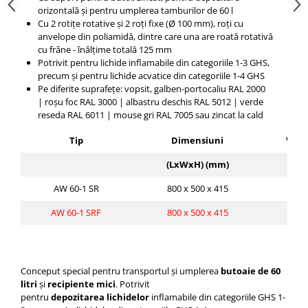
orizontală și pentru umplerea tamburilor de 60 l
Cu 2 rotițe rotative și 2 roți fixe (Ø 100 mm), roți cu
anvelope din poliamidă, dintre care una are roată rotativă
cu frâne - înălțime totală 125 mm
Potrivit pentru lichide inflamabile din categoriile 1-3 GHS,
precum și pentru lichide acvatice din categoriile 1-4 GHS
Pe diferite suprafețe: vopsit, galben-portocaliu RAL 2000
|
roșu foc RAL 3000 |
albastru deschis RAL 5012 |
verde
reseda RAL 6011 |
mouse gri RAL 7005 sau zincat la cald
Tip
Dimensiuni
Vol
(LxWxH) (mm)
(l)
AW 60-1 SR
800 x 500 x 415
61
AW 60-1 SRF
800 x 500 x 415
61
Conceput special pentru transportul și umplerea
butoaie de
60
litri
și
recipiente mici
.
Potrivit
pentru
depozitarea
lichidelor
inflamabile
din categoriile GHS 1-