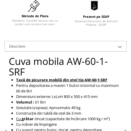
Pozitionere de sudura
Tip SB - cu bază rabatabilă
Instalatii de rotire
Nacela stivuitor
Metode de Plata
Prezent pe SEAP
Platforme foarfeca
Ramburs, transfer bancar sau cu
Sistemul Electronic de Achizitii
Translator stivuitor
cardul cum va este mai usor.
Publice - SICAP
Prelungitor lame stivuitor CAM
attachments
Atasamente profesionale CAM
Descriere
Cleste ridicare butoi
Cuva mobila AW-60-1-
Dispozitive ridicare butoaie
SRF
Tavă de picurare mobilă din oțel tip AW-60-1-SRF
Pentru depozitarea a maxim 1 butoi orizontal cu maximum
60 de litri
Dimensiuni externe: LxLxH 800 x 500 x 415 mm
Volumul :
61 litri
Greutate (vopsea): Aproximativ 49 kg
Construcție din tablă de oțel de 3 mm
Cu
grătar
zincat
(capacitate de încărcare 1000 kg / m²)
Cu mâner de împingere
Cu suport pentru butoi, zincat, pentru depozitare