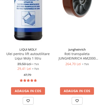
LIQUI MOLY
Jungheinrich
Ulei pentru lift autoutilitare
Roti transpaleta
Liqui Moly 1 litru
JUNGHEINRICH AM2000
170x50 mm
39,50 Lei
264,70 Lei
+ TVA
+ TVA
29,41 Lei
+ TVA
47,79
ADAUGA IN COS
ADAUGA IN COS